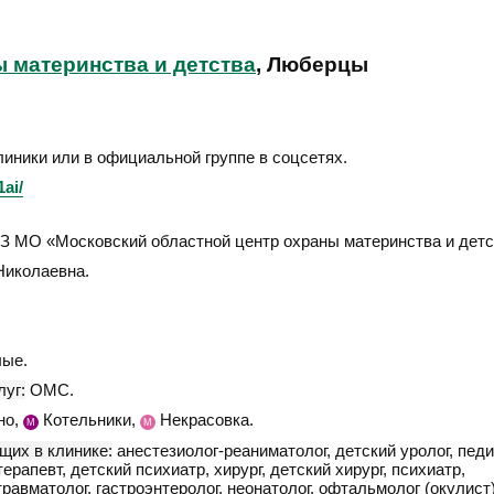
 материнства и детства
, Люберцы
линики или в официальной группе в соцсетях.
1ai/
 МО «Московский областной центр охраны материнства и детс
Николаевна.
ые.
уг:
ОМС.
но,
Котельники,
Некрасовка.
М
М
щих в клинике:
анестезиолог-реаниматолог, детский уролог, педи
терапевт, детский психиатр, хирург, детский хирург, психиатр,
травматолог, гастроэнтеролог, неонатолог, офтальмолог (окулист)