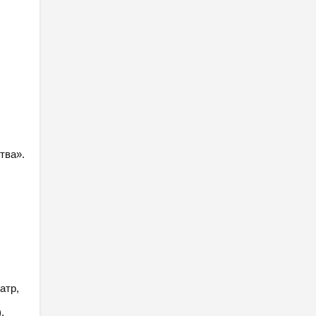
тва».
атр,
,