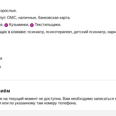
взрослые.
уг:
ОМС, наличные, банковская карта.
я,
Кузьминки,
Текстильщики.
М
М
щих в клинике:
психиатр, психотерапевт, детский психиатр, нарк
а
и
риём
ие на текущий момент не доступна. Вам необходимо записаться 
 или по указанному там номеру телефона.