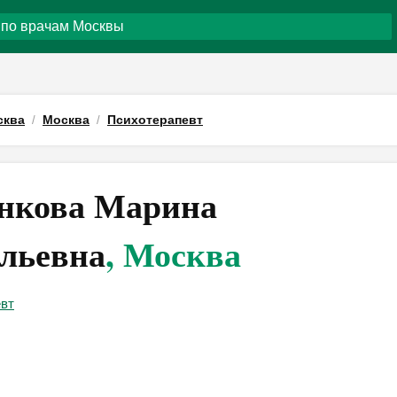
сква
Москва
Психотерапевт
нкова Марина
льевна
, Москва
евт