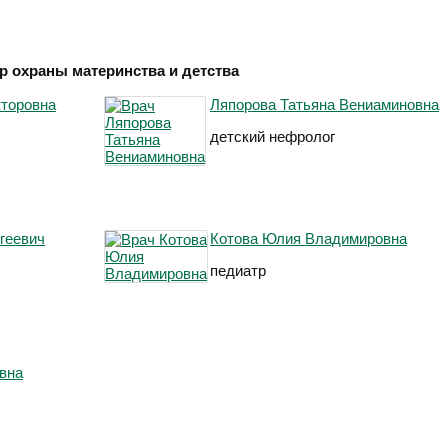
р охраны материнства и детства
кторовна
Ляпорова Татьяна Вениаминовна
детский нефролог
геевич
Котова Юлия Владимировна
педиатр
вна