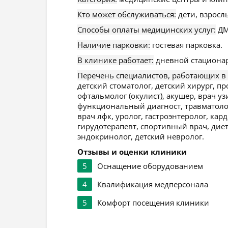
Кто может обслуживаться:
дети, взросл
Способы оплаты медицинских услуг:
ДМ
Наличие парковки:
гостевая парковка.
В клинике работает:
дневной стационар
Перечень специалистов, работающих в
детский стоматолог, детский хирург, пр
офтальмолог (окулист), акушер, врач уз
функциональный диагност, травматолог,
врач лфк, уролог, гастроэнтеролог, кар
гирудотерапевт, спортивный врач, диет
эндокринолог, детский невролог.
Отзывы и оценки клиники
5
Оснащение оборудованием
4
Квалификация медперсонала
5
Комфорт посещения клиники