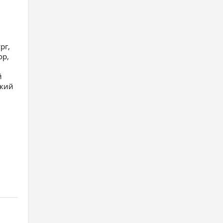
рг,
ор,
й
ский