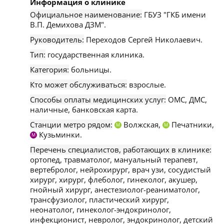
Информация о клинике
Официальное наименование:
ГБУЗ "ГКБ имени
В.П. Демихова ДЗМ".
Руководитель:
Переходов Сергей Николаевич.
Тип:
государственная клиника.
Категория:
больницы.
Кто может обслуживаться:
взрослые.
Способы оплаты медицинских услуг:
ОМС, ДМС,
наличные, банковская карта.
Станции метро рядом:
Волжская,
Печатники,
М
М
Кузьминки.
М
Перечень специалистов, работающих в клинике:
ортопед, травматолог, мануальный терапевт,
вертебролог, нейрохирург, врач узи, сосудистый
хирург, хирург, флеболог, гинеколог, акушер,
гнойный хирург, анестезиолог-реаниматолог,
трансфузиолог, пластический хирург,
неонатолог, гинеколог-эндокринолог,
инфекционист, невролог, эндокринолог, детский