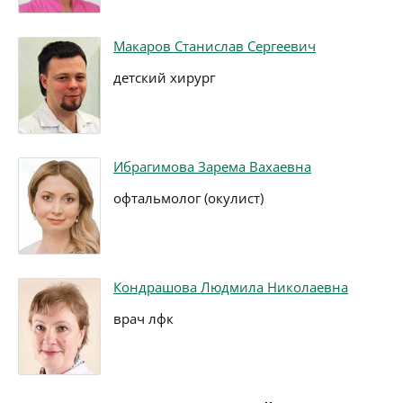
Макаров Станислав Сергеевич
детский хирург
Ибрагимова Зарема Вахаевна
офтальмолог (окулист)
Кондрашова Людмила Николаевна
врач лфк