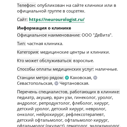
Телефон:
опубликован на сайте клиники или в
официальной группе в соцсетях.
Сайт:
https://neurourologist.ru/
Информация о клинике
Официальное наименование:
ООО "ДеВита".
Тип:
частная клиника.
Категория:
медицинские центры и клиники.
Кто может обслуживаться:
взрослые.
Способы оплаты медицинских услуг:
наличные.
Станции метро рядом:
Каховская,
М
М
Севастопольская,
Чертановская.
М
Перечень специалистов, работающих в клинике:
педиатр, акушер, врач узи, гинеколог, уролог,
андролог, репродуктолог, флеболог, хирург,
детский уролог, детский хирург, невролог,
онколог, нейрохирург, рефлексотерапевт,
детский офтальмолог, офтальмолог-хирург,
офтальмолог (окулист), гематолог, эндокринолог,