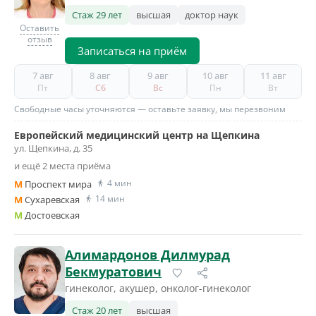
Стаж 29 лет
высшая
доктор наук
Оставить
отзыв
Записаться на приём
7 авг
8 авг
9 авг
10 авг
11 авг
Пт
Сб
Вс
Пн
Вт
Свободные часы уточняются — оставьте заявку, мы перезвоним
Европейский медицинский центр на Щепкина
ул. Щепкина, д. 35
и ещё 2 места приёма
4 мин
M
Проспект мира
14 мин
M
Сухаревская
M
Достоевская
Алимардонов Дилмурад
Бекмуратович
гинеколог, акушер, онколог-гинеколог
Стаж 20 лет
высшая