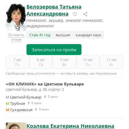
Белозерова Татьяна
Александровна
гинеколог, акушер, онколог-гинеколог,
эндокринолог
Оставить
Стаж 41 год
высшая
кандидат наук
отзыв
Записаться на приём
7 авг
8 авг
9 авг
10 авг
11 авг
Пт
Сб
Вс
Пн
Вт
Свободные часы уточняются — оставьте заявку, мы перезвоним
«ОН КЛИНИК» на Цветном бульваре
Цветной бульвар, д. 30, корпус 2
5 мин
M
Цветной бульвар
6 мин
M
Трубная
9 мин
M
Сухаревская
Козлова Екатерина Николаевна