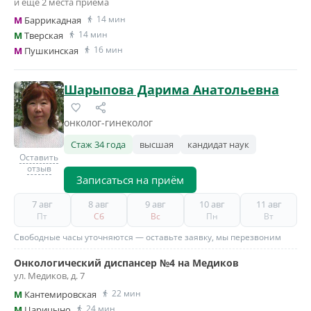
и ещё 2 места приёма
14 мин
M
Баррикадная
14 мин
M
Тверская
16 мин
M
Пушкинская
Шарыпова Дарима Анатольевна
онколог-гинеколог
Стаж 34 года
высшая
кандидат наук
Оставить
отзыв
Записаться на приём
7 авг
8 авг
9 авг
10 авг
11 авг
Пт
Сб
Вс
Пн
Вт
Свободные часы уточняются — оставьте заявку, мы перезвоним
Онкологический диспансер №4 на Медиков
ул. Медиков, д. 7
22 мин
M
Кантемировская
24 мин
M
Царицыно