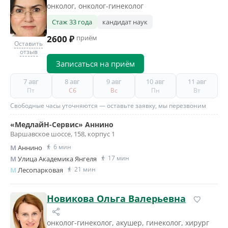
онколог, онколог-гинеколог
Стаж 33 года
кандидат наук
2600 ₽
приём
Оставить
отзыв
Записаться на приём
7 авг
8 авг
9 авг
10 авг
11 авг
Пт
Сб
Вс
Пн
Вт
Свободные часы уточняются — оставьте заявку, мы перезвоним
«МедлайН-Сервис» Аннино
Варшавское шоссе, 158, корпус 1
6 мин
M
Аннино
17 мин
M
Улица Академика Янгеля
21 мин
M
Лесопарковая
Новикова Ольга Валерьевна
онколог-гинеколог, акушер, гинеколог, хирург