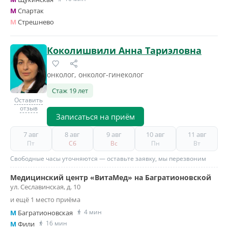
M
Спартак
M
Стрешнево
Коколишвили Анна Тариэловна
онколог, онколог-гинеколог
Стаж 19 лет
Оставить
отзыв
Записаться на приём
7 авг
8 авг
9 авг
10 авг
11 авг
Пт
Сб
Вс
Пн
Вт
Свободные часы уточняются — оставьте заявку, мы перезвоним
Медицинский центр «ВитаМед» на Багратионовской
ул. Сеславинская, д. 10
и ещё 1 место приёма
4 мин
M
Багратионовская
16 мин
M
Фили