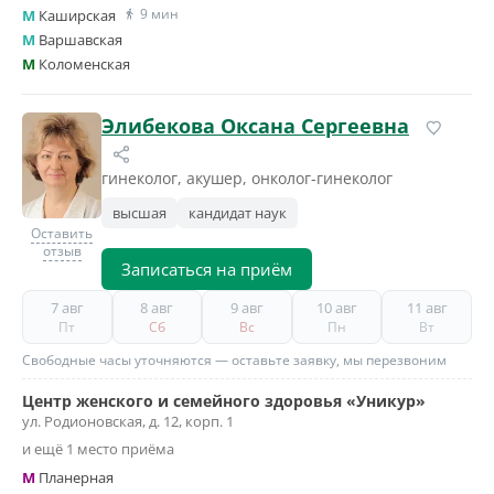
9 мин
M
Каширская
M
Варшавская
M
Коломенская
Элибекова Оксана Сергеевна
гинеколог, акушер, онколог-гинеколог
высшая
кандидат наук
Оставить
отзыв
Записаться на приём
7 авг
8 авг
9 авг
10 авг
11 авг
Пт
Сб
Вс
Пн
Вт
Свободные часы уточняются — оставьте заявку, мы перезвоним
Центр женского и семейного здоровья «Уникур»
ул. Родионовская, д. 12, корп. 1
и ещё 1 место приёма
M
Планерная