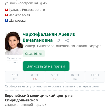
ул. Лосиноостровская, д. 45
M
Бульвар Рокоссовского
M
Черкизовская
M
Щелковская
Чархифалакян Аревик
Вачагановна
акушер, гинеколог, онколог-гинеколог, хирург
Стаж 16 лет
Оставить
отзыв
Записаться на приём
7 авг
8 авг
9 авг
10 авг
11 авг
Пт
Сб
Вс
Пн
Вт
Свободные часы уточняются — оставьте заявку, мы перезвоним
Европейский медицинский центр на
Спиридоньевском
Спиридоньевский пер., д. 5