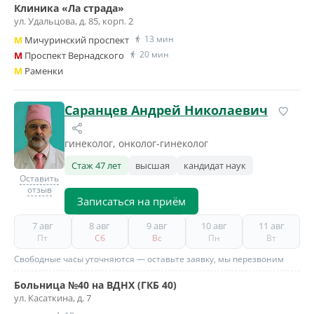
Клиника «Ла страда»
ул. Удальцова, д. 85, корп. 2
13 мин
M
Мичуринский проспект
20 мин
M
Проспект Вернадского
M
Раменки
Саранцев Андрей Николаевич
гинеколог, онколог-гинеколог
Стаж 47 лет
высшая
кандидат наук
Оставить
отзыв
Записаться на приём
7 авг
8 авг
9 авг
10 авг
11 авг
Пт
Сб
Вс
Пн
Вт
Свободные часы уточняются — оставьте заявку, мы перезвоним
Больница №40 на ВДНХ (ГКБ 40)
ул. Касаткина, д. 7