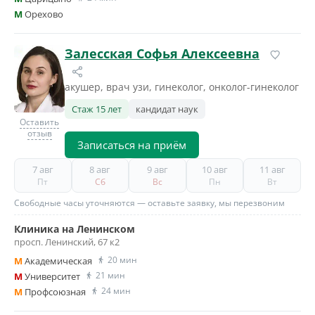
M
Орехово
Залесская Софья Алексеевна
акушер, врач узи, гинеколог, онколог-гинеколог
Стаж 15 лет
кандидат наук
Оставить
отзыв
Записаться на приём
7 авг
8 авг
9 авг
10 авг
11 авг
Пт
Сб
Вс
Пн
Вт
Свободные часы уточняются — оставьте заявку, мы перезвоним
Клиника на Ленинском
просп. Ленинский, 67 к2
20 мин
M
Академическая
21 мин
M
Университет
24 мин
M
Профсоюзная