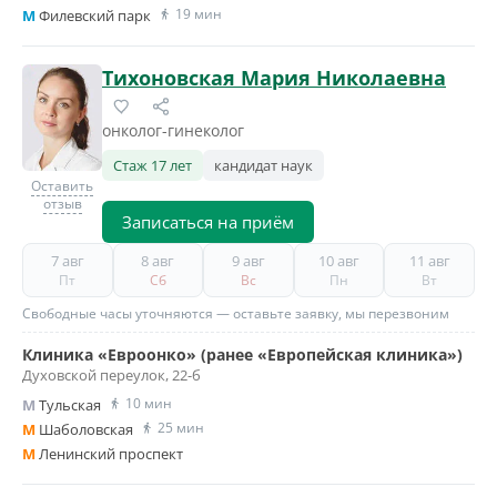
19 мин
M
Филевский парк
Тихоновская Мария Николаевна
онколог-гинеколог
Стаж 17 лет
кандидат наук
Оставить
отзыв
Записаться на приём
7 авг
8 авг
9 авг
10 авг
11 авг
Пт
Сб
Вс
Пн
Вт
Свободные часы уточняются — оставьте заявку, мы перезвоним
Клиника «Евроонко» (ранее «Европейская клиника»)
Духовской переулок, 22-б
10 мин
M
Тульская
25 мин
M
Шаболовская
M
Ленинский проспект