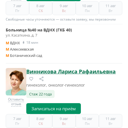
7 авг
8 авг
9 авг
10 авг
11 авг
Пт
Сб
Вс
Пн
Вт
Свободные часы уточняются — оставьте заявку, мы перезвоним
Больница №40 на ВДНХ (ГКБ 40)
ул. Касаткина, д. 7
18 мин
M
ВДНХ
M
Алексеевская
M
Ботанический сад
Винникова Лариса Рафаильевна
гинеколог, онколог-гинеколог
Стаж 22 года
Оставить
отзыв
Записаться на приём
7 авг
8 авг
9 авг
10 авг
11 авг
Пт
Сб
Вс
Пн
Вт