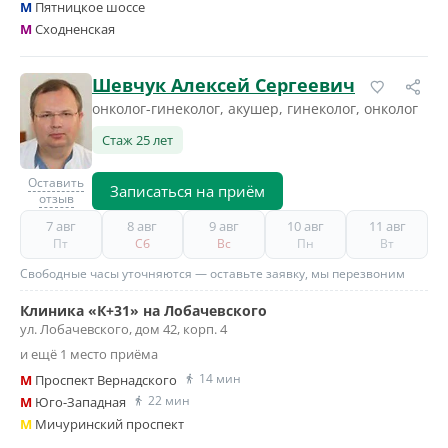
M
Пятницкое шоссе
M
Сходненская
Шевчук Алексей Сергеевич
онколог-гинеколог, акушер, гинеколог, онколог
Стаж 25 лет
Оставить
Записаться на приём
отзыв
7 авг
8 авг
9 авг
10 авг
11 авг
Пт
Сб
Вс
Пн
Вт
Свободные часы уточняются — оставьте заявку, мы перезвоним
Клиника «К+31» на Лобачевского
ул. Лобачевского, дом 42, корп. 4
и ещё 1 место приёма
14 мин
M
Проспект Вернадского
22 мин
M
Юго-Западная
M
Мичуринский проспект