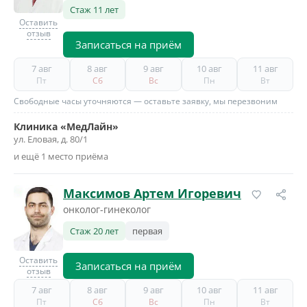
Стаж 11 лет
Оставить
отзыв
Записаться на приём
7 авг
8 авг
9 авг
10 авг
11 авг
Пт
Сб
Вс
Пн
Вт
Свободные часы уточняются — оставьте заявку, мы перезвоним
Клиника «МедЛайн»
ул. Еловая, д. 80/1
и ещё 1 место приёма
Максимов Артем Игоревич
онколог-гинеколог
Стаж 20 лет
первая
Оставить
Записаться на приём
отзыв
7 авг
8 авг
9 авг
10 авг
11 авг
Пт
Сб
Вс
Пн
Вт