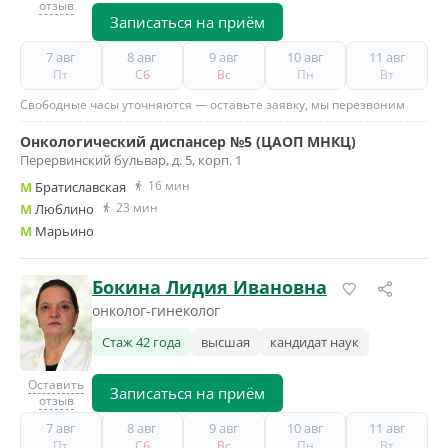
отзыв
Записаться на приём
7 авг
8 авг
9 авг
10 авг
11 авг
Пт
Сб
Вс
Пн
Вт
Свободные часы уточняются — оставьте заявку, мы перезвоним
Онкологический диспансер №5 (ЦАОП МНКЦ)
Перервинский бульвар, д. 5, корп. 1
16 мин
M
Братиславская
23 мин
M
Люблино
M
Марьино
Бокина Лидия Ивановна
онколог-гинеколог
Стаж 42 года
высшая
кандидат наук
Оставить
Записаться на приём
отзыв
7 авг
8 авг
9 авг
10 авг
11 авг
Пт
Сб
Вс
Пн
Вт