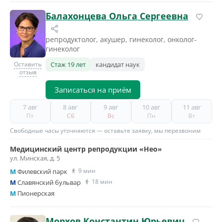
Балахонцева Ольга Сергеевна
репродуктолог, акушер, гинеколог, онколог-
гинеколог
Оставить
Стаж 19 лет
кандидат наук
отзыв
Записаться на приём
7 авг
8 авг
9 авг
10 авг
11 авг
Пт
Сб
Вс
Пн
Вт
Свободные часы уточняются — оставьте заявку, мы перезвоним
Медицинский центр репродукции «Нео»
ул. Минская, д. 5
9 мин
M
Филевский парк
18 мин
M
Славянский бульвар
M
Пионерская
Морхов Константин Юрьевич