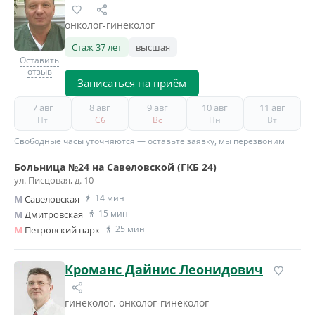
онколог-гинеколог
Стаж 37 лет
высшая
Оставить
отзыв
Записаться на приём
7 авг
8 авг
9 авг
10 авг
11 авг
Пт
Сб
Вс
Пн
Вт
Свободные часы уточняются — оставьте заявку, мы перезвоним
Больница №24 на Савеловской (ГКБ 24)
ул. Писцовая, д. 10
14 мин
M
Савеловская
15 мин
M
Дмитровская
25 мин
M
Петровский парк
Кроманс Дайнис Леонидович
гинеколог, онколог-гинеколог