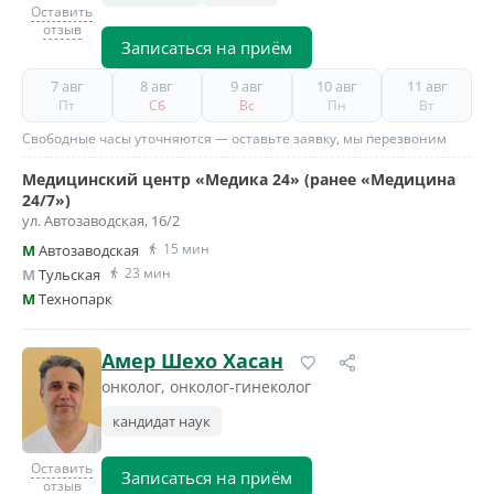
Оставить
отзыв
Записаться на приём
7 авг
8 авг
9 авг
10 авг
11 авг
Пт
Сб
Вс
Пн
Вт
Свободные часы уточняются — оставьте заявку, мы перезвоним
Медицинский центр «Медика 24» (ранее «Медицина
24/7»)
ул. Автозаводская, 16/2
15 мин
M
Автозаводская
23 мин
M
Тульская
M
Технопарк
Амер Шехо Хасан
онколог, онколог-гинеколог
кандидат наук
Оставить
Записаться на приём
отзыв