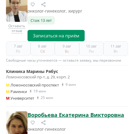
онколог-гинеколог, хирург
Стаж 13 лет
Оставить
отзыв
Записаться на приём
7 авг
8 авг
9 авг
10 авг
11 авг
Пт
Сб
Вс
Пн
Вт
Свободные часы уточняются — оставьте заявку, мы перезвоним
Клиника Марины Рябус
Ломоносовский пр-т, д. 29, корп. 2
9 мин
M
Ломоносовский проспект
19 мин
M
Раменки
25 мин
M
Университет
Воробьева Екатерина Викторовна
онколог-гинеколог