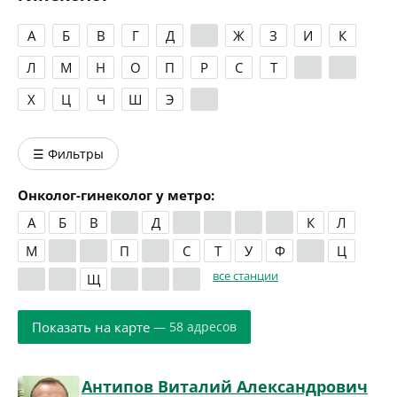
А
Б
В
Г
Д
Е
Ж
З
И
К
Л
М
Н
О
П
Р
С
Т
У
Ф
Х
Ц
Ч
Ш
Э
Я
☰ Фильтры
Онколог-гинеколог у метро:
А
Б
В
Г
Д
Е
Ж
З
И
К
Л
М
Н
О
П
Р
С
Т
У
Ф
Х
Ц
все станции
Ч
Ш
Щ
Э
Ю
Я
Показать на карте
— 58 адресов
Антипов Виталий Александрович