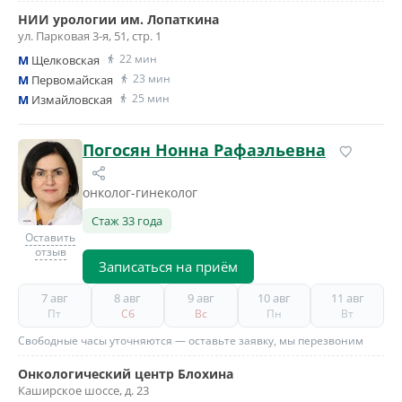
НИИ урологии им. Лопаткина
ул. Парковая 3-я, 51, стр. 1
22 мин
M
Щелковская
23 мин
M
Первомайская
25 мин
M
Измайловская
Погосян Нонна Рафаэльевна
онколог-гинеколог
Стаж 33 года
Оставить
отзыв
Записаться на приём
7 авг
8 авг
9 авг
10 авг
11 авг
Пт
Сб
Вс
Пн
Вт
Свободные часы уточняются — оставьте заявку, мы перезвоним
Онкологический центр Блохина
Каширское шоссе, д. 23