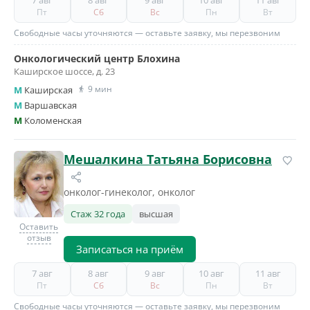
7 авг
8 авг
9 авг
10 авг
11 авг
Пт
Сб
Вс
Пн
Вт
Свободные часы уточняются — оставьте заявку, мы перезвоним
Онкологический центр Блохина
Каширское шоссе, д. 23
9 мин
M
Каширская
M
Варшавская
M
Коломенская
Мешалкина Татьяна Борисовна
онколог-гинеколог, онколог
Стаж 32 года
высшая
Оставить
отзыв
Записаться на приём
7 авг
8 авг
9 авг
10 авг
11 авг
Пт
Сб
Вс
Пн
Вт
Свободные часы уточняются — оставьте заявку, мы перезвоним