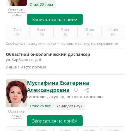
Стаж 22 года
Оставить
отзыв
Записаться на приём
7 авг
8 авг
9 авг
10 авг
11 авг
Пт
Сб
Вс
Пн
Вт
Свободные часы уточняются — оставьте заявку, мы перезвоним
Областной онкологический диспансер
ул. Карбышева, д. 6
и ещё 1 место приёма
Мустафина Екатерина
Александровна
гинеколог, акушер, онколог-гинеколог
Стаж 25 лет
кандидат наук
Оставить
отзыв
Записаться на приём