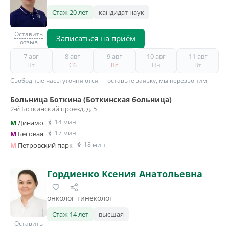
Стаж 20 лет
кандидат наук
Оставить
Записаться на приём
отзыв
7 авг
8 авг
9 авг
10 авг
11 авг
Пт
Сб
Вс
Пн
Вт
Свободные часы уточняются — оставьте заявку, мы перезвоним
Больница Боткина (Боткинская больница)
2-й Боткинский проезд, д. 5
14 мин
M
Динамо
17 мин
M
Беговая
18 мин
M
Петровский парк
Гордиенко Ксения Анатольевна
онколог-гинеколог
Стаж 14 лет
высшая
Оставить