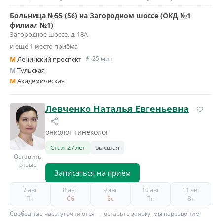
Больница №55 (56) на Загородном шоссе (ОКД №1
филиал №1)
Загородное шоссе, д. 18А
и ещё 1 место приёма
25 мин
M
Ленинский проспект
M
Тульская
M
Академическая
Левченко Наталья Евгеньевна
онколог-гинеколог
Стаж 27 лет
высшая
Оставить
отзыв
Записаться на приём
7 авг
8 авг
9 авг
10 авг
11 авг
Пт
Сб
Вс
Пн
Вт
Свободные часы уточняются — оставьте заявку, мы перезвоним