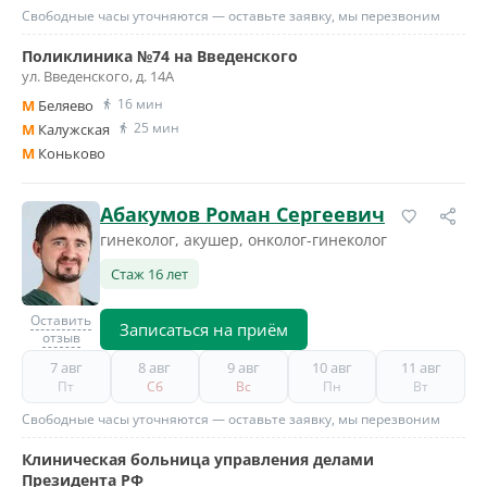
Свободные часы уточняются — оставьте заявку, мы перезвоним
Поликлиника №74 на Введенского
ул. Введенского, д. 14А
16 мин
M
Беляево
25 мин
M
Калужская
M
Коньково
Абакумов Роман Сергеевич
гинеколог, акушер, онколог-гинеколог
Стаж 16 лет
Оставить
Записаться на приём
отзыв
7 авг
8 авг
9 авг
10 авг
11 авг
Пт
Сб
Вс
Пн
Вт
Свободные часы уточняются — оставьте заявку, мы перезвоним
Клиническая больница управления делами
Президента РФ