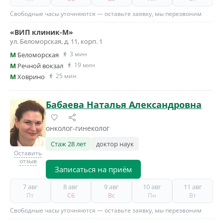
Свободные часы уточняются — оставьте заявку, мы перезвоним
«ВИП клиник-М»
ул. Беломорская, д. 11, корп. 1
3 мин
M
Беломорская
19 мин
M
Речной вокзал
25 мин
M
Ховрино
Бабаева Наталья Александровна
онколог-гинеколог
Стаж 28 лет
доктор наук
Оставить
отзыв
Записаться на приём
7 авг
8 авг
9 авг
10 авг
11 авг
Пт
Сб
Вс
Пн
Вт
Свободные часы уточняются — оставьте заявку, мы перезвоним