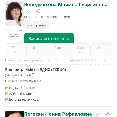
Венедиктова Марина Георгиевна
онколог-гинеколог, хирург
доктор наук
Оставить
отзыв
Записаться на приём
7 авг
8 авг
9 авг
10 авг
11 авг
Пт
Сб
Вс
Пн
Вт
Свободные часы уточняются — оставьте заявку, мы перезвоним
Больница №40 на ВДНХ (ГКБ 40)
ул. Касаткина, д. 7
и ещё 1 место приёма
18 мин
M
ВДНХ
M
Алексеевская
M
Ботанический сад
Погосян Нонна Рафаэловна