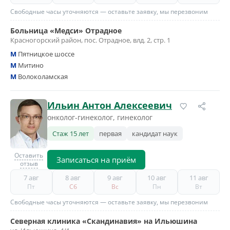
Свободные часы уточняются — оставьте заявку, мы перезвоним
Больница «Медси» Отрадное
Красногорский район, пос. Отрадное, влд. 2, стр. 1
M
Пятницкое шоссе
M
Митино
M
Волоколамская
Ильин Антон Алексеевич
онколог-гинеколог, гинеколог
Стаж 15 лет
первая
кандидат наук
Оставить
Записаться на приём
отзыв
7 авг
8 авг
9 авг
10 авг
11 авг
Пт
Сб
Вс
Пн
Вт
Свободные часы уточняются — оставьте заявку, мы перезвоним
Северная клиника «Скандинавия» на Ильюшина