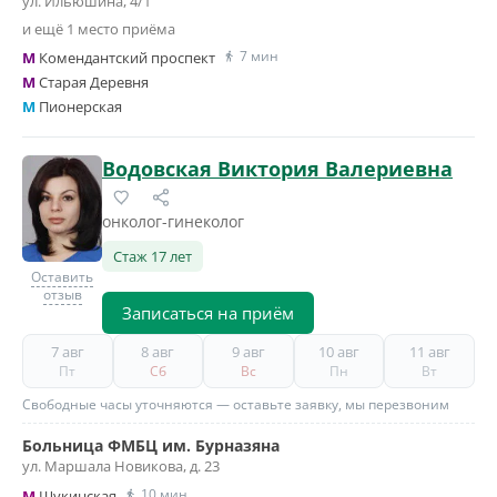
ул. Ильюшина, 4/1
и ещё 1 место приёма
7 мин
M
Комендантский проспект
M
Старая Деревня
M
Пионерская
Водовская Виктория Валериевна
онколог-гинеколог
Стаж 17 лет
Оставить
отзыв
Записаться на приём
7 авг
8 авг
9 авг
10 авг
11 авг
Пт
Сб
Вс
Пн
Вт
Свободные часы уточняются — оставьте заявку, мы перезвоним
Больница ФМБЦ им. Бурназяна
ул. Маршала Новикова, д. 23
10 мин
M
Щукинская