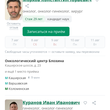
онколог, онколог-гинеколог, хирург
Стаж 29 лет
кандидат наук
Оставить
отзыв
Записаться на приём
7 авг
8 авг
9 авг
10 авг
11 авг
Пт
Сб
Вс
Пн
Вт
Свободные часы уточняются — оставьте заявку, мы перезвоним
Онкологический центр Блохина
Каширское шоссе, д. 23
и ещё 1 место приёма
9 мин
M
Каширская
M
Варшавская
M
Коломенская
Куранов Иван Иванович
гинеколог, онколог-гинеколог