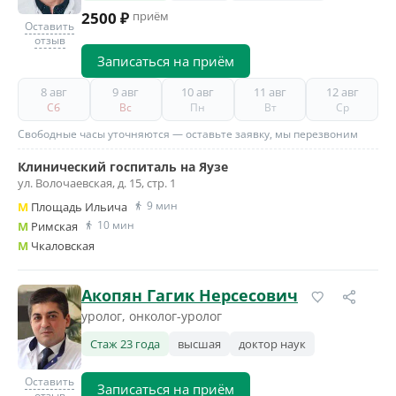
2500 ₽
приём
Оставить
отзыв
Записаться на приём
8 авг
9 авг
10 авг
11 авг
12 авг
Сб
Вс
Пн
Вт
Ср
Свободные часы уточняются — оставьте заявку, мы перезвоним
Клинический госпиталь на Яузе
ул. Волочаевская, д. 15, стр. 1
9 мин
M
Площадь Ильича
10 мин
M
Римская
M
Чкаловская
Акопян Гагик Нерсесович
уролог, онколог-уролог
Стаж 23 года
высшая
доктор наук
Оставить
Записаться на приём
отзыв