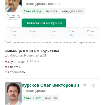
онколог-уролог, онколог
Стаж 41 год
высшая
кандидат наук
Оставить
отзыв
Записаться на приём
8 авг
9 авг
10 авг
11 авг
12 авг
Сб
Вс
Пн
Вт
Ср
Свободные часы уточняются — оставьте заявку, мы перезвоним
Больница ФМБЦ им. Бурназяна
ул. Маршала Новикова, д. 23
10 мин
M
Щукинская
M
Спартак
M
Стрешнево
Курсков Олег Викторович
онколог-уролог
Стаж 38 лет
высшая