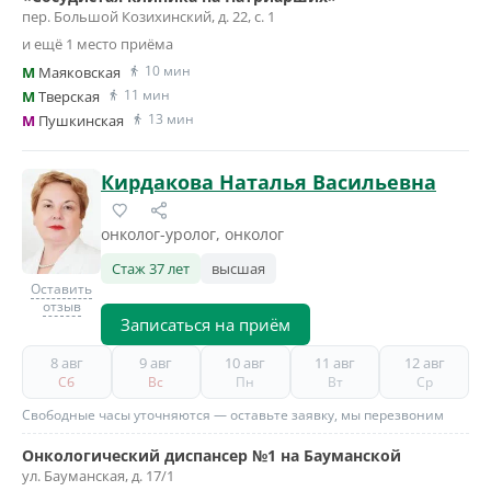
пер. Большой Козихинский, д. 22, с. 1
и ещё 1 место приёма
10 мин
M
Маяковская
11 мин
M
Тверская
13 мин
M
Пушкинская
Кирдакова Наталья Васильевна
онколог-уролог, онколог
Стаж 37 лет
высшая
Оставить
отзыв
Записаться на приём
8 авг
9 авг
10 авг
11 авг
12 авг
Сб
Вс
Пн
Вт
Ср
Свободные часы уточняются — оставьте заявку, мы перезвоним
Онкологический диспансер №1 на Бауманской
ул. Бауманская, д. 17/1