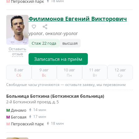
18 мин
M
Петровский парк
Филимонов Евгений Викторович
уролог, онколог-уролог
Стаж 22 года
высшая
Оставить
отзыв
Записаться на приём
8 авг
9 авг
10 авг
11 авг
12 авг
Сб
Вс
Пн
Вт
Ср
Свободные часы уточняются — оставьте заявку, мы перезвоним
Больница Боткина (Боткинская больница)
2-й Боткинский проезд, д. 5
14 мин
M
Динамо
17 мин
M
Беговая
18 мин
M
Петровский парк