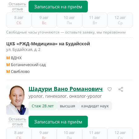
Оставить
Записаться на приём
отзыв
8 авг
9 авг
10 авг
11 авг
12 авг
Сб
Вс
Пн
Вт
Ср
Свободные часы уточняются — оставьте заявку, мы перезвоним
ЦКБ «РЖД-Медицина» на Будайской
ул. Будайская, д. 2
M
ВДНХ
M
Ботанический сад
M
Свиблово
Шадури Вано Романович
уролог, гинеколог, онколог-уролог
Стаж 28 лет
высшая
кандидат наук
Оставить
Записаться на приём
отзыв
8 авг
9 авг
10 авг
11 авг
12 авг
Сб
Вс
Пн
Вт
Ср