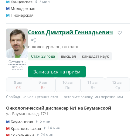
7 мин
M
Кунцевская
M
Молодежная
M
Пионерская
Соков Дмитрий Геннадьевич
онколог-уролог, онколог
Стаж 23 года
высшая
кандидат наук
Оставить
отзыв
Записаться на приём
8 авг
9 авг
10 авг
11 авг
12 авг
Сб
Вс
Пн
Вт
Ср
Свободные часы уточняются — оставьте заявку, мы перезвоним
Онкологический диспансер №1 на Бауманской
ул. Бауманская, д. 17/1
5 мин
M
Бауманская
14 мин
M
Красносельская
24 мин
M
Сокольники