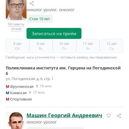
онколог-уролог, онколог
Стаж 10 лет
Оставить
отзыв
Записаться на приём
8 авг
9 авг
10 авг
11 авг
12 авг
Сб
Вс
Пн
Вт
Ср
Свободные часы уточняются — оставьте заявку, мы перезвоним
Поликлиника института им. Герцена на Погодинской
6
ул. Погодинская, д. 6, стр. 1
16 мин
M
Фрунзенская
17 мин
M
Киевская
M
Спортивная
Машин Георгий Андреевич
онколог-уролог