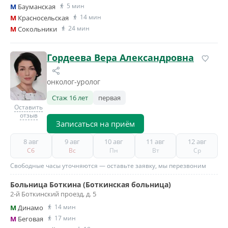
5 мин
M
Бауманская
14 мин
M
Красносельская
24 мин
M
Сокольники
Гордеева Вера Александровна
онколог-уролог
Стаж 16 лет
первая
Оставить
отзыв
Записаться на приём
8 авг
9 авг
10 авг
11 авг
12 авг
Сб
Вс
Пн
Вт
Ср
Свободные часы уточняются — оставьте заявку, мы перезвоним
Больница Боткина (Боткинская больница)
2-й Боткинский проезд, д. 5
14 мин
M
Динамо
17 мин
M
Беговая