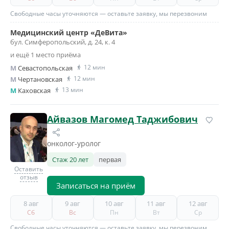
Свободные часы уточняются — оставьте заявку, мы перезвоним
Медицинский центр «ДеВита»
бул. Симферопольский, д. 24, к. 4
и ещё 1 место приёма
12 мин
M
Севастопольская
12 мин
M
Чертановская
13 мин
M
Каховская
Айвазов Магомед Таджибович
онколог-уролог
Стаж 20 лет
первая
Оставить
отзыв
Записаться на приём
8 авг
9 авг
10 авг
11 авг
12 авг
Сб
Вс
Пн
Вт
Ср
Свободные часы уточняются — оставьте заявку, мы перезвоним