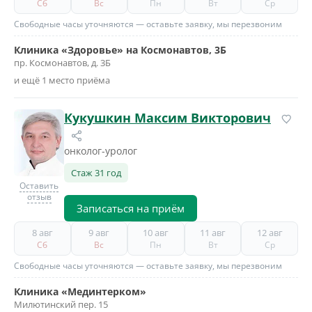
Сб
Вс
Пн
Вт
Ср
Свободные часы уточняются — оставьте заявку, мы перезвоним
Клиника «Здоровье» на Космонавтов, 3Б
пр. Космонавтов, д. 3Б
и ещё 1 место приёма
Кукушкин Максим Викторович
онколог-уролог
Стаж 31 год
Оставить
отзыв
Записаться на приём
8 авг
9 авг
10 авг
11 авг
12 авг
Сб
Вс
Пн
Вт
Ср
Свободные часы уточняются — оставьте заявку, мы перезвоним
Клиника «Мединтерком»
Милютинский пер. 15