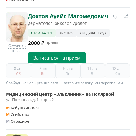
Дохтов Ауейс Магомедович
дерматолог, онколог-уролог
Стаж 14 лет
высшая
кандидат наук
2000 ₽
приём
Оставить
отзыв
Записаться на приём
8 авг
9 авг
10 авг
11 авг
12 авг
Сб
Вс
Пн
Вт
Ср
Свободные часы уточняются — оставьте заявку, мы перезвоним
Медицинский центр «Эльклиник» на Полярной
ул. Полярная, д. 1, корп. 2
M
Бабушкинская
M
Свиблово
M
Отрадное