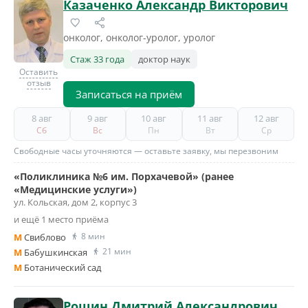
Казаченко Александр Викторович
онколог, онколог-уролог, уролог
Стаж 33 года
доктор наук
Оставить
отзыв
Записаться на приём
8 авг
9 авг
10 авг
11 авг
12 авг
Сб
Вс
Пн
Вт
Ср
Свободные часы уточняются — оставьте заявку, мы перезвоним
«Поликлиника №6 им. Порхачевой» (ранее
«Медицинские услуги»)
ул. Кольская, дом 2, корпус 3
и ещё 1 место приёма
8 мин
M
Свиблово
21 мин
M
Бабушкинская
M
Ботанический сад
Рощин Дмитрий Александрович