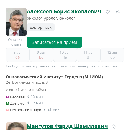
Алексеев Борис Яковлевич
онколог-уролог, онколог
доктор наук
Оставить
Записаться на приём
отзыв
8 авг
9 авг
10 авг
11 авг
12 авг
Сб
Вс
Пн
Вт
Ср
Свободные часы уточняются — оставьте заявку, мы перезвоним
Онкологический институт Герцена (МНИОИ)
2-й Боткинский пр., д. 3
и ещё 1 место приёма
15 мин
M
Беговая
17 мин
M
Динамо
21 мин
M
Петровский парк
Мангутов Фарид Шамилевич