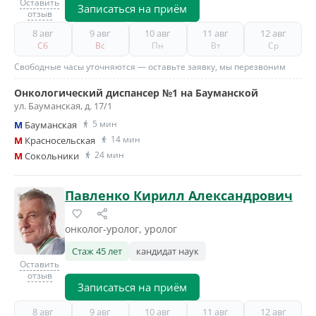
Оставить
Записаться на приём
отзыв
8 авг
9 авг
10 авг
11 авг
12 авг
Сб
Вс
Пн
Вт
Ср
Свободные часы уточняются — оставьте заявку, мы перезвоним
Онкологический диспансер №1 на Бауманской
ул. Бауманская, д. 17/1
5 мин
M
Бауманская
14 мин
M
Красносельская
24 мин
M
Сокольники
Павленко Кирилл Александрович
онколог-уролог, уролог
Стаж 45 лет
кандидат наук
Оставить
отзыв
Записаться на приём
8 авг
9 авг
10 авг
11 авг
12 авг