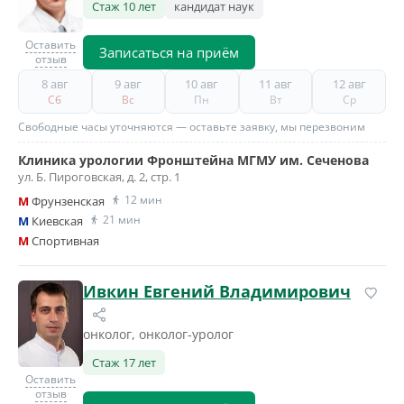
Стаж 10 лет
кандидат наук
Оставить
Записаться на приём
отзыв
8 авг
9 авг
10 авг
11 авг
12 авг
Сб
Вс
Пн
Вт
Ср
Свободные часы уточняются — оставьте заявку, мы перезвоним
Клиника урологии Фронштейна МГМУ им. Сеченова
ул. Б. Пироговская, д. 2, стр. 1
12 мин
M
Фрунзенская
21 мин
M
Киевская
M
Спортивная
Ивкин Евгений Владимирович
онколог, онколог-уролог
Стаж 17 лет
Оставить
отзыв