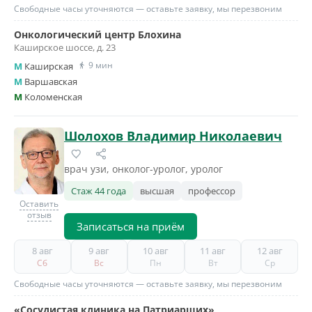
Свободные часы уточняются — оставьте заявку, мы перезвоним
Онкологический центр Блохина
Каширское шоссе, д. 23
9 мин
M
Каширская
M
Варшавская
M
Коломенская
Шолохов Владимир Николаевич
врач узи, онколог-уролог, уролог
Стаж 44 года
высшая
профессор
Оставить
отзыв
Записаться на приём
8 авг
9 авг
10 авг
11 авг
12 авг
Сб
Вс
Пн
Вт
Ср
Свободные часы уточняются — оставьте заявку, мы перезвоним
«Сосудистая клиника на Патриарших»