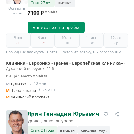
Стаж 27 лет
высшая
Оставить
7100 ₽
приём
отзыв
Записаться на приём
8 авг
9 авг
10 авг
11 авг
12 авг
Сб
Вс
Пн
Вт
Ср
Свободные часы уточняются — оставьте заявку, мы перезвоним
Клиника «Евроонко» (ранее «Европейская клиника»)
Духовской переулок, 22-б
и ещё 1 место приёма
10 мин
M
Тульская
25 мин
M
Шаболовская
M
Ленинский проспект
Ярин Геннадий Юрьевич
уролог, онколог-уролог
Стаж 24 года
высшая
кандидат наук