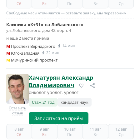
Сб
Вс
Пн
Вт
Ср
Свободные часы уточняются — оставьте заявку, мы перезвоним
Клиника «К+31» на Лобачевского
ул. Лобачевского, дом 42, корп. 4
и ещё 2 места приёма
14 мин
M
Проспект Вернадского
22 мин
M
Юго-Западная
M
Мичуринский проспект
Хачатурян Александр
Владимирович
онколог-уролог, уролог
Стаж 21 год
кандидат наук
Оставить
отзыв
Записаться на приём
8 авг
9 авг
10 авг
11 авг
12 авг
Сб
Вс
Пн
Вт
Ср