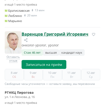
и ещё 1 место приёма
13 мин
M
Братиславская
20 мин
M
Люблино
M
Марьино
Варенцов Григорий Игоревич
онколог-уролог, уролог
Стаж 46 лет
высшая
кандидат наук
Оставить
отзыв
Записаться на приём
8 авг
9 авг
10 авг
11 авг
12 авг
Сб
Вс
Пн
Вт
Ср
Свободные часы уточняются — оставьте заявку, мы перезвоним
РГНКЦ Пирогова
ул. 1-я Леонова, д. 16
и ещё 1 место приёма