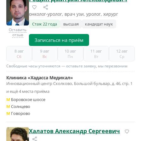
онколог-уролог, врач узи, уролог, хирург
Стаж 22 года
высшая
кандидат наук
Оставить
отзыв
Записаться на приём
8 авг
9 авг
10 авг
11 авг
12 авг
Сб
Вс
Пн
Вт
Ср
Свободные часы уточняются — оставьте заявку, мы перезвоним
Клиника «Хадасса Медикал»
Инновационный центр Сколково, Большой бульвар, д. 46, стр. 1
и ещё 4 места приёма
M
Боровское шоссе
M
Солнцево
M
Говорово
Халатов Александр Сергеевич