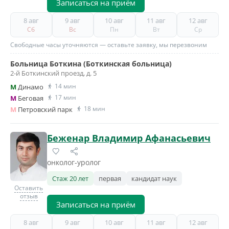
Записаться на приём
8 авг
9 авг
10 авг
11 авг
12 авг
Сб
Вс
Пн
Вт
Ср
Свободные часы уточняются — оставьте заявку, мы перезвоним
Больница Боткина (Боткинская больница)
2-й Боткинский проезд, д. 5
14 мин
M
Динамо
17 мин
M
Беговая
18 мин
M
Петровский парк
Беженар Владимир Афанасьевич
онколог-уролог
Стаж 20 лет
первая
кандидат наук
Оставить
отзыв
Записаться на приём
8 авг
9 авг
10 авг
11 авг
12 авг