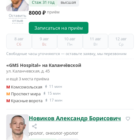
Стаж 31 год
высшая
8000 ₽
приём
Оставить
отзыв
Записаться на приём
8 авг
9 авг
10 авг
11 авг
12 авг
Сб
Вс
Пн
Вт
Ср
Свободные часы уточняются — оставьте заявку, мы перезвоним
«GMS Hospital» на Каланчёвской
ул. Каланчевская, д. 45
и ещё 3 места приёма
11 мин
M
Комсомольская
15 мин
M
Проспект мира
17 мин
M
Красные ворота
Новиков Александр Борисович
уролог, онколог-уролог