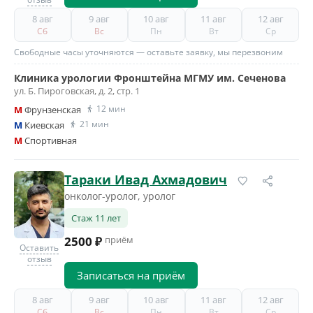
8 авг
9 авг
10 авг
11 авг
12 авг
Сб
Вс
Пн
Вт
Ср
Свободные часы уточняются — оставьте заявку, мы перезвоним
Клиника урологии Фронштейна МГМУ им. Сеченова
ул. Б. Пироговская, д. 2, стр. 1
12 мин
M
Фрунзенская
21 мин
M
Киевская
M
Спортивная
Тараки Ивад Ахмадович
онколог-уролог, уролог
Стаж 11 лет
2500 ₽
приём
Оставить
отзыв
Записаться на приём
8 авг
9 авг
10 авг
11 авг
12 авг
Сб
Вс
Пн
Вт
Ср