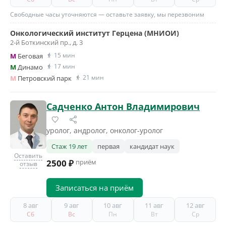
Свободные часы уточняются — оставьте заявку, мы перезвоним
Онкологический институт Герцена (МНИОИ)
2-й Боткинский пр., д. 3
15 мин
M
Беговая
17 мин
M
Динамо
21 мин
M
Петровский парк
Садченко Антон Владимирович
уролог, андролог, онколог-уролог
Стаж 19 лет
первая
кандидат наук
Оставить
2500 ₽
приём
отзыв
Записаться на приём
8 авг
9 авг
10 авг
11 авг
12 авг
Сб
Вс
Пн
Вт
Ср