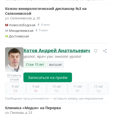
Кожно-венерологический диспансер №3 на
Селезневской
ул. Селезневская, д. 20
4 мин
M
Новослободская
5 мин
M
Менделеевская
M
Достоевская
Котов Андрей Анатольевич
уролог, врач узи, онколог-уролог
Стаж 15 лет
высшая
Оставить
Записаться на приём
отзыв
8 авг
9 авг
10 авг
11 авг
12 авг
Сб
Вс
Пн
Вт
Ср
Свободные часы уточняются — оставьте заявку, мы перезвоним
Клиника «Медси» на Перерва
ул. Перерва, д. 53