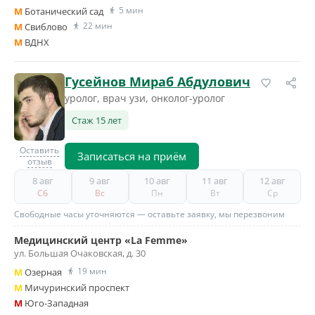
5 мин
M
Ботанический сад
22 мин
M
Свиблово
M
ВДНХ
Гусейнов Мираб Абдулович
уролог, врач узи, онколог-уролог
Стаж 15 лет
Оставить
Записаться на приём
отзыв
8 авг
9 авг
10 авг
11 авг
12 авг
Сб
Вс
Пн
Вт
Ср
Свободные часы уточняются — оставьте заявку, мы перезвоним
Медицинский центр «La Femme»
ул. Большая Очаковская, д. 30
19 мин
M
Озерная
M
Мичуринский проспект
M
Юго-Западная