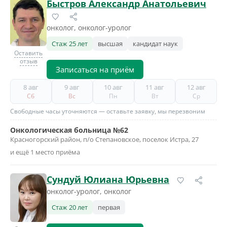
Быстров Александр Анатольевич
онколог, онколог-уролог
Стаж 25 лет
высшая
кандидат наук
Оставить
отзыв
Записаться на приём
8 авг
9 авг
10 авг
11 авг
12 авг
Сб
Вс
Пн
Вт
Ср
Свободные часы уточняются — оставьте заявку, мы перезвоним
Онкологическая больница №62
Красногорский район, п/о Степановское, поселок Истра, 27
и ещё 1 место приёма
Сундуй Юлиана Юрьевна
онколог-уролог, онколог
Стаж 20 лет
первая