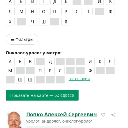
А
Б
В
Г
Д
Е
Ж
З
И
К
Л
М
Н
О
П
Р
С
Т
У
Ф
Х
Ц
Ч
Ш
Э
Я
☰ Фильтры
Онколог-уролог у метро:
А
Б
В
Г
Д
Е
Ж
З
И
К
Л
М
Н
О
П
Р
С
Т
У
Ф
Х
Ц
все станции
Ч
Ш
Щ
Э
Ю
Я
Показать на карте
— 62 адреса
Попко Алексей Сергеевич
уролог, андролог, онколог-уролог