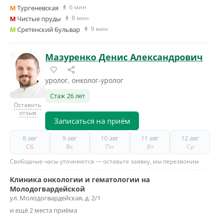
6 мин
M
Тургеневская
8 мин
M
Чистые пруды
9 мин
M
Сретенский бульвар
Мазуренко Денис Александрович
уролог, онколог-уролог
Стаж 26 лет
Оставить
отзыв
Записаться на приём
8 авг
9 авг
10 авг
11 авг
12 авг
Сб
Вс
Пн
Вт
Ср
Свободные часы уточняются — оставьте заявку, мы перезвоним
Клиника онкологии и гематологии на
Молодогвардейской
ул. Молодогвардейская, д. 2/1
и ещё 2 места приёма