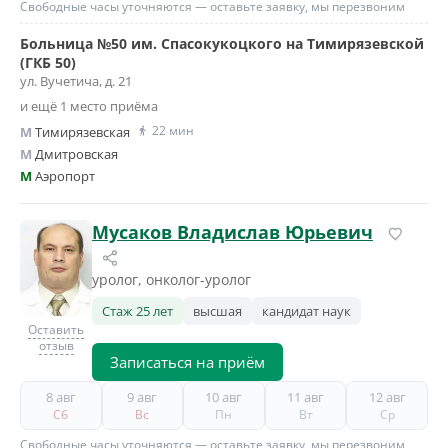
Свободные часы уточняются — оставьте заявку, мы перезвоним
Больница №50 им. Спасокукоцкого на Тимирязевской
(ГКБ 50)
ул. Вучетича, д. 21
и ещё 1 место приёма
22 мин
M
Тимирязевская
M
Дмитровская
M
Аэропорт
Мусаков Владислав Юрьевич
уролог, онколог-уролог
Стаж 25 лет
высшая
кандидат наук
Оставить
отзыв
Записаться на приём
8 авг
9 авг
10 авг
11 авг
12 авг
Сб
Вс
Пн
Вт
Ср
Свободные часы уточняются — оставьте заявку, мы перезвоним