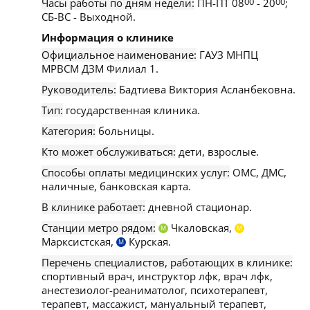
Часы работы по дням недели:
ПН-ПТ 08
00
- 20
00
;
СБ-ВС - Выходной.
Информация о клинике
Официальное наименование:
ГАУЗ МНПЦ
МРВСМ ДЗМ Филиал 1.
Руководитель:
Бадтиева Виктория Асланбековна.
Тип:
государственная клиника.
Категория:
больницы.
Кто может обслуживаться:
дети, взрослые.
Способы оплаты медицинских услуг:
ОМС, ДМС,
наличные, банковская карта.
В клинике работает:
дневной стационар.
Станции метро рядом:
Чкаловская,
М
М
Марксистская,
Курская.
М
Перечень специалистов, работающих в клинике:
спортивный врач, инструктор лфк, врач лфк,
анестезиолог-реаниматолог, психотерапевт,
терапевт, массажист, мануальный терапевт,