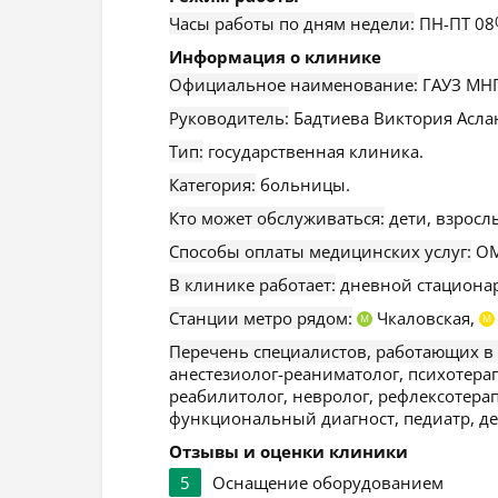
Часы работы по дням недели:
ПН-ПТ 08
Информация о клинике
Официальное наименование:
ГАУЗ МН
Руководитель:
Бадтиева Виктория Асла
Тип:
государственная клиника.
Категория:
больницы.
Кто может обслуживаться:
дети, взросл
Способы оплаты медицинских услуг:
ОМ
В клинике работает:
дневной стационар
Станции метро рядом:
Чкаловская,
М
М
Перечень специалистов, работающих в
анестезиолог-реаниматолог, психотерап
реабилитолог, невролог, рефлексотерапе
функциональный диагност, педиатр, де
Отзывы и оценки клиники
5
Оснащение оборудованием