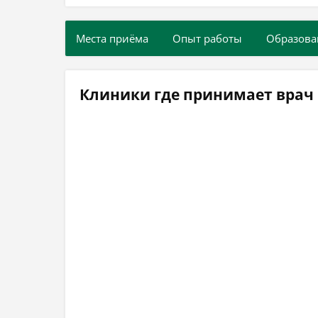
Места приёма
Опыт работы
Образова
Клиники где принимает врач