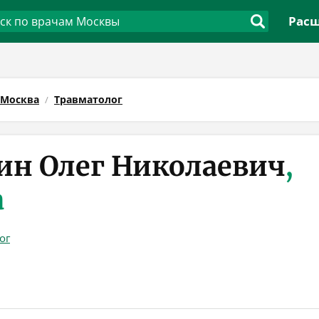
Расш
Москва
Травматолог
н Олег Николаевич
,
а
ог