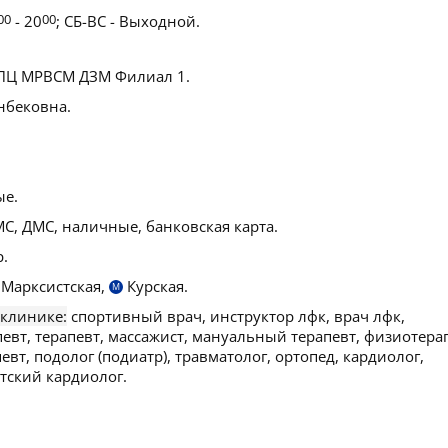
00
- 20
00
; СБ-ВС - Выходной.
ПЦ МРВСМ ДЗМ Филиал 1.
нбековна.
ые.
С, ДМС, наличные, банковская карта.
.
Марксистская,
Курская.
М
 клинике:
спортивный врач, инструктор лфк, врач лфк,
евт, терапевт, массажист, мануальный терапевт, физиотера
вт, подолог (подиатр), травматолог, ортопед, кардиолог,
тский кардиолог.