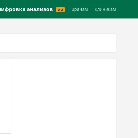
Версия для слабовидящих
ифровка анализов
Врачам
Клиникам
ИИ