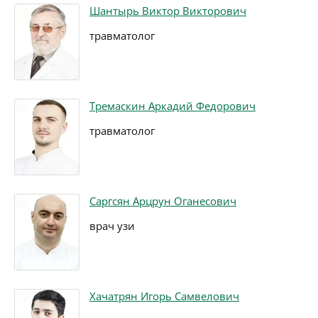
Шантырь Виктор Викторович
травматолог
Тремаскин Аркадий Федорович
травматолог
Саргсян Арцрун Оганесович
врач узи
Хачатрян Игорь Самвелович