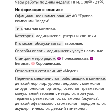
Часы работы по дням недели:
ПН-ВС 08
00
- 21
00
.
Информация о клинике
Официальное наименование:
АО "Группа
компаний "Медси".
Тип:
частная клиника.
Категория:
медицинские центры и клиники.
Кто может обслуживаться:
взрослые.
Способы оплаты медицинских услуг:
наличные.
Станции метро рядом:
Полежаевская,
М
М
Беговая,
Хорошёвская.
М
Относится к сети клиник:
«Медси».
Перечень специалистов, работающих в клинике:
детский лор, лор, уролог, андролог, маммолог,
хирург, онколог, ортопед, остеопат, травматолог,
мануальный терапевт, невролог, врач узи,
терапевт, ревматолог, офтальмолог (окулист),
детский офтальмолог, стоматолог, пародонтолог,
акушер, гинеколог, детский гинеколог,