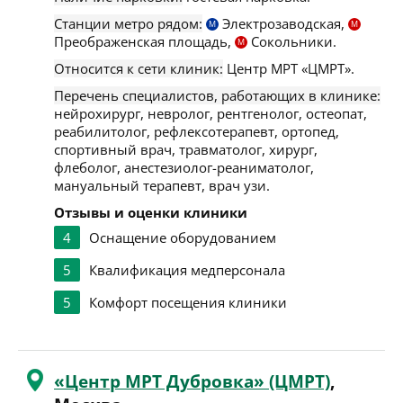
Станции метро рядом:
Электрозаводская,
М
М
Преображенская площадь,
Сокольники.
М
Относится к сети клиник:
Центр МРТ «ЦМРТ».
Перечень специалистов, работающих в клинике:
нейрохирург, невролог, рентгенолог, остеопат,
реабилитолог, рефлексотерапевт, ортопед,
спортивный врач, травматолог, хирург,
флеболог, анестезиолог-реаниматолог,
мануальный терапевт, врач узи.
Отзывы и оценки клиники
4
Оснащение оборудованием
5
Квалификация медперсонала
5
Комфорт посещения клиники
«Центр МРТ Дубровка» (ЦМРТ)
,