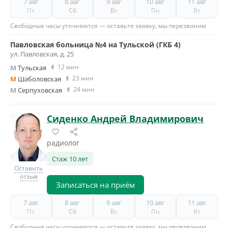
7 авг
8 авг
9 авг
10 авг
11 авг
Пт
Сб
Вс
Пн
Вт
Свободные часы уточняются — оставьте заявку, мы перезвоним
Павловская больница №4 на Тульской (ГКБ 4)
ул. Павловская, д. 25
12 мин
M
Тульская
23 мин
M
Шаболовская
24 мин
M
Серпуховская
Сиденко Андрей Владимирович
радиолог
Стаж 10 лет
Оставить
отзыв
Записаться на приём
7 авг
8 авг
9 авг
10 авг
11 авг
Пт
Сб
Вс
Пн
Вт
Свободные часы уточняются — оставьте заявку, мы перезвоним