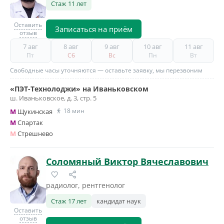
Стаж 11 лет
Оставить
Записаться на приём
отзыв
7 авг
8 авг
9 авг
10 авг
11 авг
Пт
Сб
Вс
Пн
Вт
Свободные часы уточняются — оставьте заявку, мы перезвоним
«ПЭТ-Технолоджи» на Иваньковском
ш. Иваньковское, д. 3, стр. 5
18 мин
M
Щукинская
M
Спартак
M
Стрешнево
Соломяный Виктор Вячеславович
радиолог, рентгенолог
Стаж 17 лет
кандидат наук
Оставить
отзыв