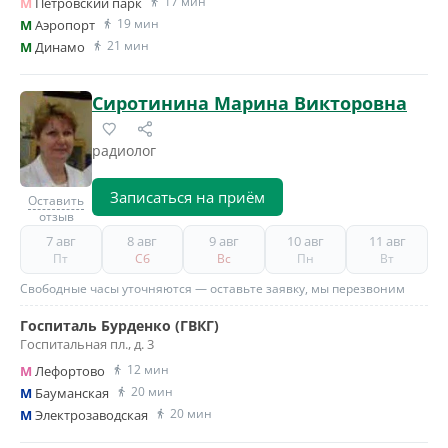
17 мин
M
Петровский парк
19 мин
M
Аэропорт
21 мин
M
Динамо
Сиротинина Марина Викторовна
радиолог
Записаться на приём
Оставить
отзыв
7 авг
8 авг
9 авг
10 авг
11 авг
Пт
Сб
Вс
Пн
Вт
Свободные часы уточняются — оставьте заявку, мы перезвоним
Госпиталь Бурденко (ГВКГ)
Госпитальная пл., д. 3
12 мин
M
Лефортово
20 мин
M
Бауманская
20 мин
M
Электрозаводская