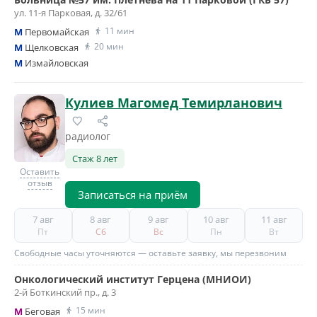
ул. 11-я Парковая, д. 32/61
11 мин
M
Первомайская
20 мин
M
Щелковская
M
Измайловская
Кулиев Магомед Темирланович
радиолог
Стаж 8 лет
Оставить
отзыв
Записаться на приём
7 авг
8 авг
9 авг
10 авг
11 авг
Пт
Сб
Вс
Пн
Вт
Свободные часы уточняются — оставьте заявку, мы перезвоним
Онкологический институт Герцена (МНИОИ)
2-й Боткинский пр., д. 3
15 мин
M
Беговая