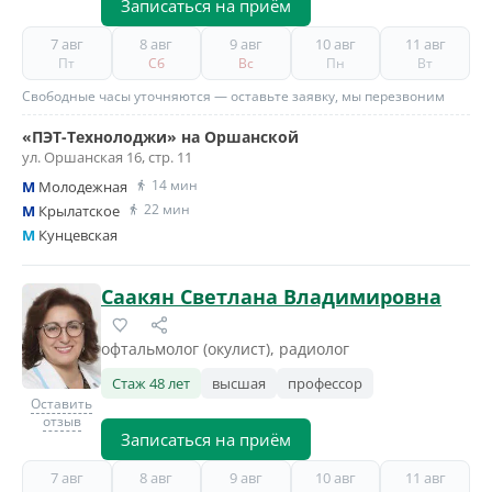
Записаться на приём
7 авг
8 авг
9 авг
10 авг
11 авг
Пт
Сб
Вс
Пн
Вт
Свободные часы уточняются — оставьте заявку, мы перезвоним
«ПЭТ-Технолоджи» на Оршанской
ул. Оршанская 16, стр. 11
14 мин
M
Молодежная
22 мин
M
Крылатское
M
Кунцевская
Саакян Светлана Владимировна
офтальмолог (окулист), радиолог
Стаж 48 лет
высшая
профессор
Оставить
отзыв
Записаться на приём
7 авг
8 авг
9 авг
10 авг
11 авг