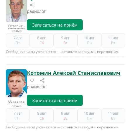
радиолог
Записаться на приём
Оставить
отзыв
7 авг
8 авг
9 авг
10 авг
11 авг
Пт
Сб
Вс
Пн
Вт
Свободные часы уточняются — оставьте заявку, мы перезвоним
Котомин Алексей Станиславович
радиолог
Записаться на приём
Оставить
отзыв
7 авг
8 авг
9 авг
10 авг
11 авг
Пт
Сб
Вс
Пн
Вт
Свободные часы уточняются — оставьте заявку, мы перезвоним