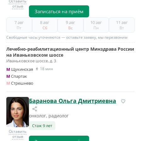
Оставить
отзыв
Записаться на приём
7 авг
8 авг
9 авг
10 авг
11 авг
Пт
Сб
Вс
Пн
Вт
Свободные часы уточняются — оставьте заявку, мы перезвоним
Лечебно-реабилитационный центр Минздрава России
на Иваньковском шоссе
Иваньковское шоссе, д. 3
18 мин
M
Щукинская
M
Спартак
M
Стрешнево
Баранова Ольга Дмитриевна
онколог, радиолог
Стаж 9 лет
Оставить
отзыв