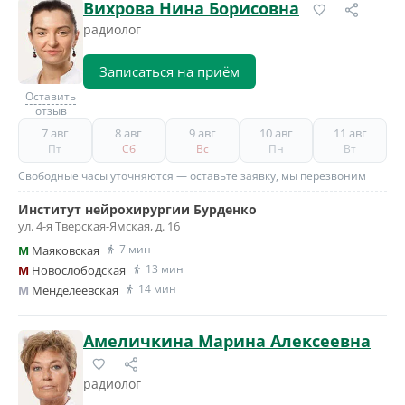
Вихрова Нина Борисовна
радиолог
Записаться на приём
Оставить
отзыв
7 авг
8 авг
9 авг
10 авг
11 авг
Пт
Сб
Вс
Пн
Вт
Свободные часы уточняются — оставьте заявку, мы перезвоним
Институт нейрохирургии Бурденко
ул. 4-я Тверская-Ямская, д. 16
7 мин
M
Маяковская
13 мин
M
Новослободская
14 мин
M
Менделеевская
Амеличкина Марина Алексеевна
радиолог