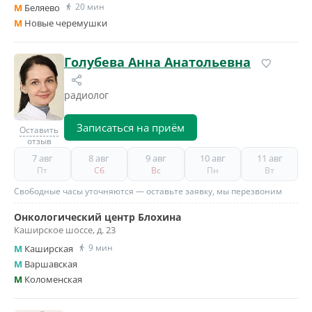
20 мин
M
Беляево
M
Новые черемушки
Голубева Анна Анатольевна
радиолог
Записаться на приём
Оставить
отзыв
7 авг
8 авг
9 авг
10 авг
11 авг
Пт
Сб
Вс
Пн
Вт
Свободные часы уточняются — оставьте заявку, мы перезвоним
Онкологический центр Блохина
Каширское шоссе, д. 23
9 мин
M
Каширская
M
Варшавская
M
Коломенская