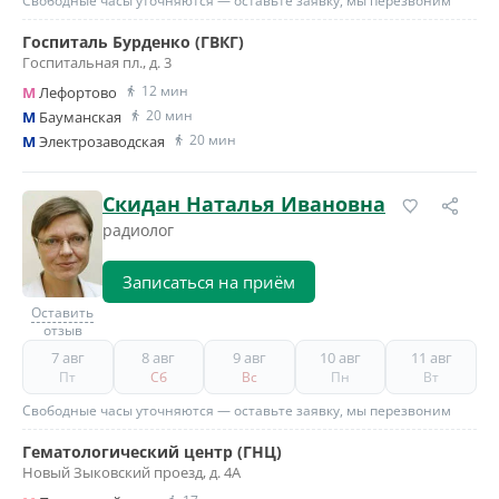
Свободные часы уточняются — оставьте заявку, мы перезвоним
Госпиталь Бурденко (ГВКГ)
Госпитальная пл., д. 3
12 мин
M
Лефортово
20 мин
M
Бауманская
20 мин
M
Электрозаводская
Скидан Наталья Ивановна
радиолог
Записаться на приём
Оставить
отзыв
7 авг
8 авг
9 авг
10 авг
11 авг
Пт
Сб
Вс
Пн
Вт
Свободные часы уточняются — оставьте заявку, мы перезвоним
Гематологический центр (ГНЦ)
Новый Зыковский проезд, д. 4А