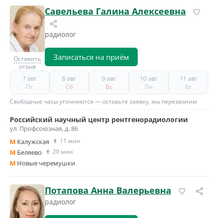
Савельева Галина Алексеевна
радиолог
Записаться на приём
Оставить
отзыв
7 авг
8 авг
9 авг
10 авг
11 авг
Пт
Сб
Вс
Пн
Вт
Свободные часы уточняются — оставьте заявку, мы перезвоним
Российский научный центр рентгенорадиологии
ул. Профсоюзная, д. 86
11 мин
M
Калужская
20 мин
M
Беляево
M
Новые черемушки
Потапова Анна Валерьевна
радиолог