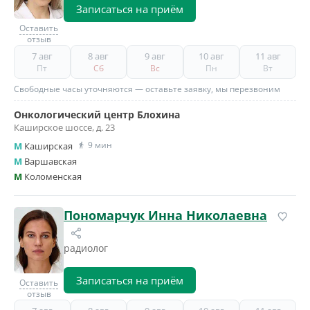
Записаться на приём
Оставить
отзыв
7 авг
8 авг
9 авг
10 авг
11 авг
Пт
Сб
Вс
Пн
Вт
Свободные часы уточняются — оставьте заявку, мы перезвоним
Онкологический центр Блохина
Каширское шоссе, д. 23
9 мин
M
Каширская
M
Варшавская
M
Коломенская
Пономарчук Инна Николаевна
радиолог
Записаться на приём
Оставить
отзыв