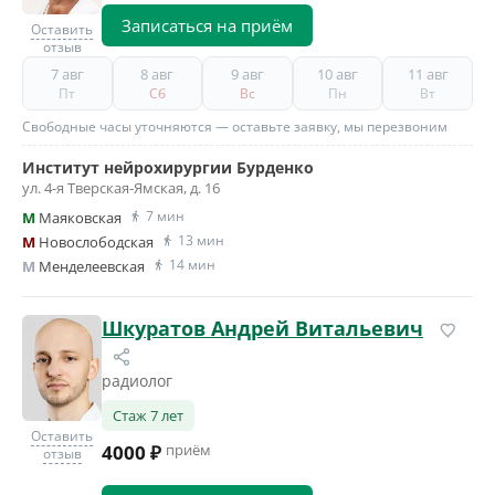
Записаться на приём
Оставить
отзыв
7 авг
8 авг
9 авг
10 авг
11 авг
Пт
Сб
Вс
Пн
Вт
Свободные часы уточняются — оставьте заявку, мы перезвоним
Институт нейрохирургии Бурденко
ул. 4-я Тверская-Ямская, д. 16
7 мин
M
Маяковская
13 мин
M
Новослободская
14 мин
M
Менделеевская
Шкуратов Андрей Витальевич
радиолог
Стаж 7 лет
Оставить
4000 ₽
приём
отзыв