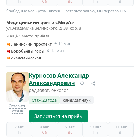
Пт
Сб
Вс
Пн
Вт
Свободные часы уточняются — оставьте заявку, мы перезвоним
Медицинский центр «МирА»
ул. Академика Зелинского, д. 38, кор. 8
и ещё 1 место приёма
15 мин
M
Ленинский проспект
15 мин
M
Воробьёвы горы
M
Академическая
Курносов Александр
Александрович
радиолог, онколог
Стаж 23 года
кандидат наук
Оставить
отзыв
Записаться на приём
7 авг
8 авг
9 авг
10 авг
11 авг
Пт
Сб
Вс
Пн
Вт