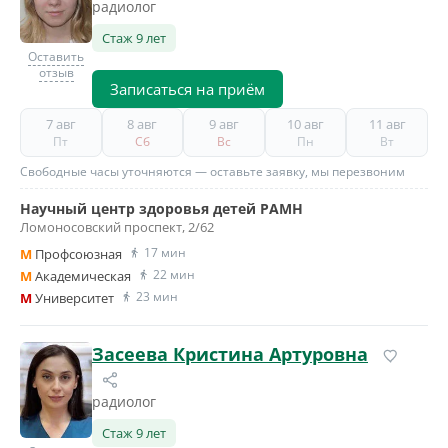
радиолог
Стаж 9 лет
Оставить
отзыв
Записаться на приём
7 авг
8 авг
9 авг
10 авг
11 авг
Пт
Сб
Вс
Пн
Вт
Свободные часы уточняются — оставьте заявку, мы перезвоним
Научный центр здоровья детей РАМН
Ломоносовский проспект, 2/62
17 мин
M
Профсоюзная
22 мин
M
Академическая
23 мин
M
Университет
Засеева Кристина Артуровна
радиолог
Стаж 9 лет