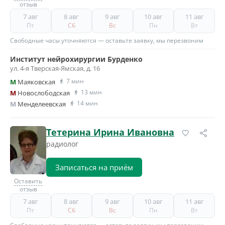
отзыв
7 авг
8 авг
9 авг
10 авг
11 авг
Пт
Сб
Вс
Пн
Вт
Свободные часы уточняются — оставьте заявку, мы перезвоним
Институт нейрохирургии Бурденко
ул. 4-я Тверская-Ямская, д. 16
7 мин
M
Маяковская
13 мин
M
Новослободская
14 мин
M
Менделеевская
Тетерина Ирина Ивановна
радиолог
Записаться на приём
Оставить
отзыв
7 авг
8 авг
9 авг
10 авг
11 авг
Пт
Сб
Вс
Пн
Вт