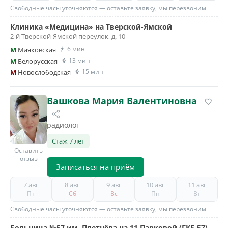
Свободные часы уточняются — оставьте заявку, мы перезвоним
Клиника «Медицина» на Тверской-Ямской
2-й Тверской-Ямской переулок, д. 10
6 мин
M
Маяковская
13 мин
M
Белорусская
15 мин
M
Новослободская
Вашкова Мария Валентиновна
радиолог
Стаж 7 лет
Оставить
отзыв
Записаться на приём
7 авг
8 авг
9 авг
10 авг
11 авг
Пт
Сб
Вс
Пн
Вт
Свободные часы уточняются — оставьте заявку, мы перезвоним
Больница №57 им. Плетнёва на 11 Парковой (ГКБ 57)