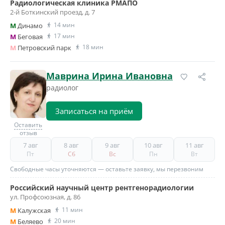
Радиологическая клиника РМАПО
2-й Боткинский проезд, д. 7
14 мин
M
Динамо
17 мин
M
Беговая
18 мин
M
Петровский парк
Маврина Ирина Ивановна
радиолог
Записаться на приём
Оставить
отзыв
7 авг
8 авг
9 авг
10 авг
11 авг
Пт
Сб
Вс
Пн
Вт
Свободные часы уточняются — оставьте заявку, мы перезвоним
Российский научный центр рентгенорадиологии
ул. Профсоюзная, д. 86
11 мин
M
Калужская
20 мин
M
Беляево