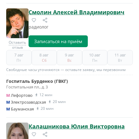
Смолин Алексей Владимирович
радиолог
Записаться на приём
Оставить
отзыв
7 авг
8 авг
9 авг
10 авг
11 авг
Пт
Сб
Вс
Пн
Вт
Свободные часы уточняются — оставьте заявку, мы перезвоним
Госпиталь Бурденко (ГВКГ)
Госпитальная пл., д. 3
12 мин
M
Лефортово
20 мин
M
Электрозаводская
20 мин
M
Бауманская
Калашникова Юлия Викторовна