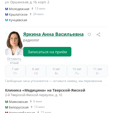
ул. Оршанская, д. 16, корп. 2
13 мин
M
Молодежная
24 мин
M
Крылатское
M
Кунцевская
Яркина Анна Васильевна
радиолог
Записаться на приём
Оставить
отзыв
7 авг
8 авг
9 авг
10 авг
11 авг
Пт
Сб
Вс
Пн
Вт
Свободные часы уточняются — оставьте заявку, мы перезвоним
Клиника «Медицина» на Тверской-Ямской
2-й Тверской-Ямской переулок, д. 10
6 мин
M
Маяковская
13 мин
M
Белорусская
15 мин
M
Новослободская