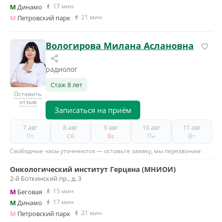
17 мин
M
Динамо
21 мин
M
Петровский парк
Вологирова Милана Аслановна
радиолог
Стаж 8 лет
Оставить
отзыв
Записаться на приём
7 авг
8 авг
9 авг
10 авг
11 авг
Пт
Сб
Вс
Пн
Вт
Свободные часы уточняются — оставьте заявку, мы перезвоним
Онкологический институт Герцена (МНИОИ)
2-й Боткинский пр., д. 3
15 мин
M
Беговая
17 мин
M
Динамо
21 мин
M
Петровский парк