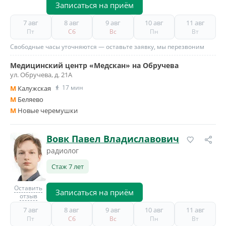
Записаться на приём
7 авг
8 авг
9 авг
10 авг
11 авг
Пт
Сб
Вс
Пн
Вт
Свободные часы уточняются — оставьте заявку, мы перезвоним
Медицинский центр «Медскан» на Обручева
ул. Обручева, д. 21А
17 мин
M
Калужская
M
Беляево
M
Новые черемушки
Вовк Павел Владиславович
радиолог
Стаж 7 лет
Оставить
Записаться на приём
отзыв
7 авг
8 авг
9 авг
10 авг
11 авг
Пт
Сб
Вс
Пн
Вт