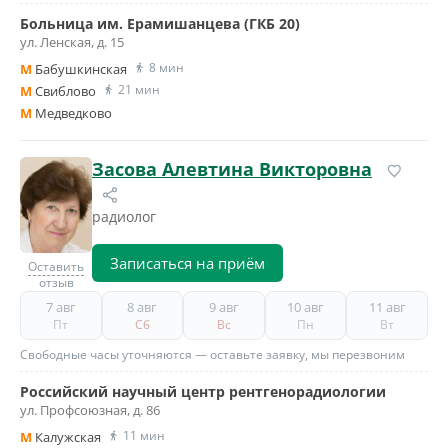
Больница им. Ерамишанцева (ГКБ 20)
ул. Ленская, д. 15
8 мин
M
Бабушкинская
21 мин
M
Свиблово
M
Медведково
Засова Алевтина Викторовна
радиолог
Записаться на приём
Оставить
отзыв
7 авг
8 авг
9 авг
10 авг
11 авг
Пт
Сб
Вс
Пн
Вт
Свободные часы уточняются — оставьте заявку, мы перезвоним
Российский научный центр рентгенорадиологии
ул. Профсоюзная, д. 86
11 мин
M
Калужская