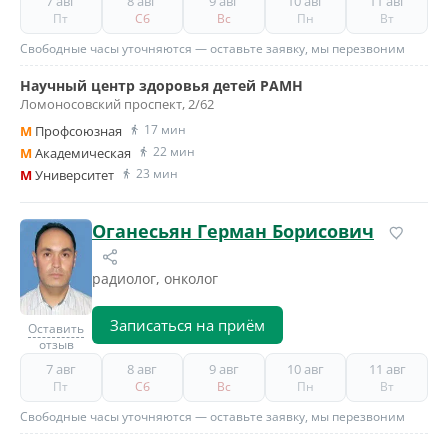
7 авг
8 авг
9 авг
10 авг
11 авг
Пт
Сб
Вс
Пн
Вт
Свободные часы уточняются — оставьте заявку, мы перезвоним
Научный центр здоровья детей РАМН
Ломоносовский проспект, 2/62
17 мин
M
Профсоюзная
22 мин
M
Академическая
23 мин
M
Университет
Оганесьян Герман Борисович
радиолог, онколог
Записаться на приём
Оставить
отзыв
7 авг
8 авг
9 авг
10 авг
11 авг
Пт
Сб
Вс
Пн
Вт
Свободные часы уточняются — оставьте заявку, мы перезвоним