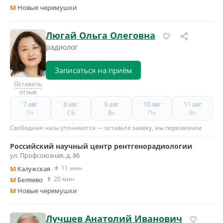
M
Новые черемушки
Люгай Ольга Олеговна
радиолог
Записаться на приём
Оставить
отзыв
7 авг
8 авг
9 авг
10 авг
11 авг
Пт
Сб
Вс
Пн
Вт
Свободные часы уточняются — оставьте заявку, мы перезвоним
Российский научный центр рентгенорадиологии
ул. Профсоюзная, д. 86
11 мин
M
Калужская
20 мин
M
Беляево
M
Новые черемушки
Лучшев Анатолий Иванович