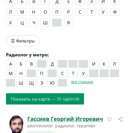
А
Б
В
Г
Д
Е
Ж
З
И
К
Л
М
Н
О
П
Р
С
Т
У
Ф
Х
Ц
Ч
Ш
Э
Я
☰ Фильтры
Радиолог у метро:
А
Б
В
Г
Д
Е
Ж
З
И
К
Л
М
Н
О
П
Р
С
Т
У
Ф
Х
Ц
все станции
Ч
Ш
Щ
Э
Ю
Я
Показать на карте
— 26 адресов
Гассиев Георгий Игоревич
рентгенолог, радиолог, терапевт