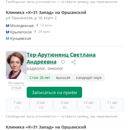
Свободные часы уточняются — оставьте заявку, мы перезвоним
Клиника «К+31 Запад» на Оршанской
ул. Оршанская, д. 16, корп. 2
13 мин
M
Молодежная
24 мин
M
Крылатское
M
Кунцевская
Тер-Арутюнянц Светлана
Андреевна
радиолог, онколог
Стаж 26 лет
высшая
кандидат наук
Оставить
отзыв
Записаться на приём
7 авг
8 авг
9 авг
10 авг
11 авг
Пт
Сб
Вс
Пн
Вт
Свободные часы уточняются — оставьте заявку, мы перезвоним
Клиника «К+31 Запад» на Оршанской