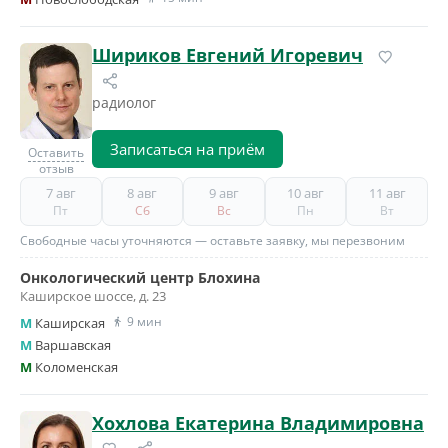
Шириков Евгений Игоревич
радиолог
Записаться на приём
Оставить
отзыв
7 авг
8 авг
9 авг
10 авг
11 авг
Пт
Сб
Вс
Пн
Вт
Свободные часы уточняются — оставьте заявку, мы перезвоним
Онкологический центр Блохина
Каширское шоссе, д. 23
9 мин
M
Каширская
M
Варшавская
M
Коломенская
Хохлова Екатерина Владимировна