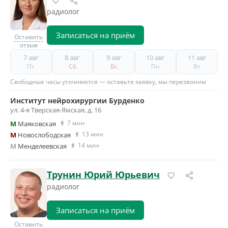
радиолог
Записаться на приём
Оставить
отзыв
7 авг
8 авг
9 авг
10 авг
11 авг
Пт
Сб
Вс
Пн
Вт
Свободные часы уточняются — оставьте заявку, мы перезвоним
Институт нейрохирургии Бурденко
ул. 4-я Тверская-Ямская, д. 16
7 мин
M
Маяковская
13 мин
M
Новослободская
14 мин
M
Менделеевская
Трунин Юрий Юрьевич
радиолог
Записаться на приём
Оставить