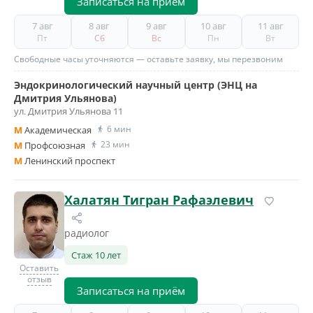
Записаться на приём
7 авг
8 авг
9 авг
10 авг
11 авг
Пт
Сб
Вс
Пн
Вт
Свободные часы уточняются — оставьте заявку, мы перезвоним
Эндокринологический научный центр (ЭНЦ на
Дмитрия Ульянова)
ул. Дмитрия Ульянова 11
6 мин
M
Академическая
23 мин
M
Профсоюзная
M
Ленинский проспект
Халатян Тигран Рафаэлевич
радиолог
Стаж 10 лет
Оставить
отзыв
Записаться на приём