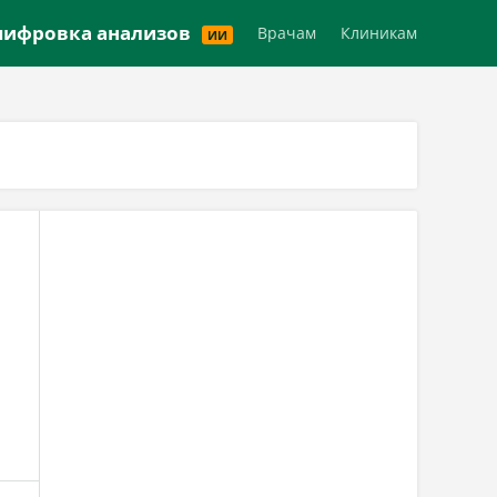
Версия для слабовидящих
ифровка анализов
Врачам
Клиникам
ИИ