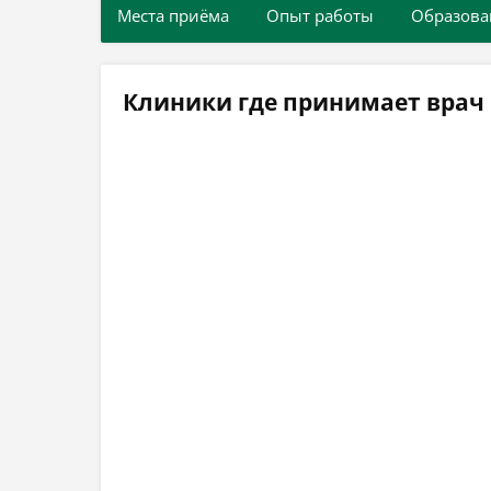
Места приёма
Опыт работы
Образова
Клиники где принимает врач