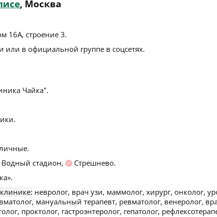
лисе
, Москва
м 16А, строение 3
.
 или в официальной группе в соцсетях.
ника Чайка".
ики.
личные.
Водный стадион,
Стрешнево.
М
ка».
 клинике:
невролог, врач узи, маммолог, хирург, онколог, ур
авматолог, мануальный терапевт, ревматолог, венеролог, вр
олог, проктолог, гастроэнтеролог, гепатолог, рефлексотерап