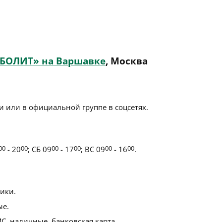
ЕБОЛИТ» на Варшавке
, Москва
 или в официальной группе в соцсетях.
00
- 20
00
; СБ 09
00
- 17
00
; ВС 09
00
- 16
00
.
ики.
ые.
С, наличные, банковская карта.