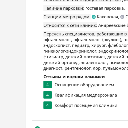
Наличие парковки:
гостевая парковка.
Станции метро рядом:
Каховская,
С
М
М
Относится к сети клиник:
Андреевские 
Перечень специалистов, работающих в
офтальмолог, офтальмолог (окулист), н
эндоскопист, педиатр, хирург, флеболог
гинеколог-эндокринолог, эндокринолог,
фтизиатр, детский массажист, детский 
детский ортопед, эпилептолог, психол
диагност, рентгенолог, лор, пульмонол
Отзывы и оценки клиники
4
Оснащение оборудованием
4
Квалификация медперсонала
4
Комфорт посещения клиники