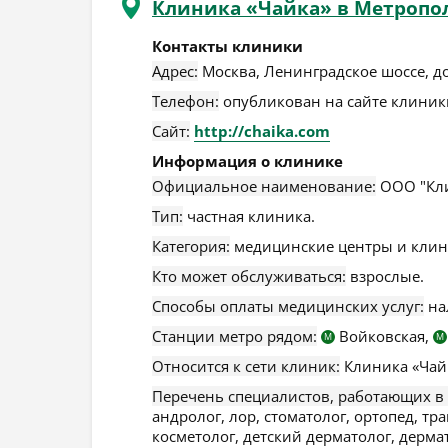
Клиника «Чайка» в Метропо
Контакты клиники
Адрес:
Москва
,
Ленинградское шоссе, до
Телефон:
опубликован на сайте клиники
Сайт:
http://chaika.com
Информация о клинике
Официальное наименование:
ООО "Кли
Тип:
частная клиника.
Категория:
медицинские центры и клин
Кто может обслуживаться:
взрослые.
Способы оплаты медицинских услуг:
на
Станции метро рядом:
Войковская,
М
М
Относится к сети клиник:
Клиника «Чай
Перечень специалистов, работающих в
андролог, лор, стоматолог, ортопед, тр
косметолог, детский дерматолог, дермат