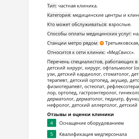
Тип:
частная клиника.
Категория:
медицинские центры и клин
Кто может обслуживаться:
взрослые.
Способы оплаты медицинских услуг:
на
Станции метро рядом:
Третьяковская
М
Относится к сети клиник:
«МедСвисс».
Перечень специалистов, работающих в
детский хирург, хирург, офтальмолог (о
узи, детский кардиолог, стоматолог, де
терапевт, детский ортопед, акушер, де
физиотерапевт, остеопат, рефлексотера
лор, ортопед, гастроэнтеролог, гинекол
дерматолог, дерматолог, педиатр, функ
нефролог, детский аллерголог, детский
Отзывы и оценки клиники
4
Оснащение оборудованием
5
Квалификация медперсонала