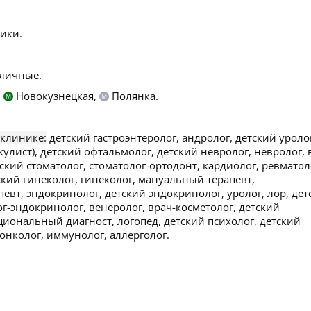
ики.
личные.
,
Новокузнецкая,
Полянка.
М
М
 клинике:
детский гастроэнтеролог, андролог, детский уроло
кулист), детский офтальмолог, детский невролог, невролог, 
тский стоматолог, стоматолог-ортодонт, кардиолог, ревматол
тский гинеколог, гинеколог, мануальный терапевт,
певт, эндокринолог, детский эндокринолог, уролог, лор, дет
ог-эндокринолог, венеролог, врач-косметолог, детский
циональный диагност, логопед, детский психолог, детский
 онколог, иммунолог, аллерголог.