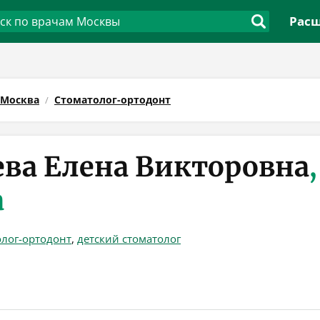
Расш
Москва
Стоматолог-ортодонт
ва Елена Викторовна
,
а
олог-ортодонт
,
детский стоматолог