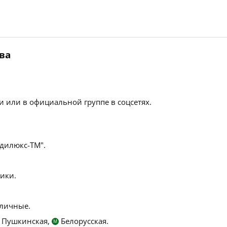
ва
 или в официальной группе в соцсетях.
илюкс-ТМ".
ики.
личные.
Пушкинская,
Белорусская.
М