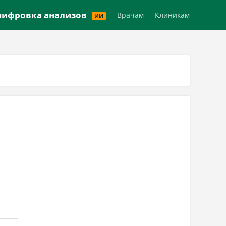
Версия для слабовидящих
ифровка анализов
Врачам
Клиникам
ИИ