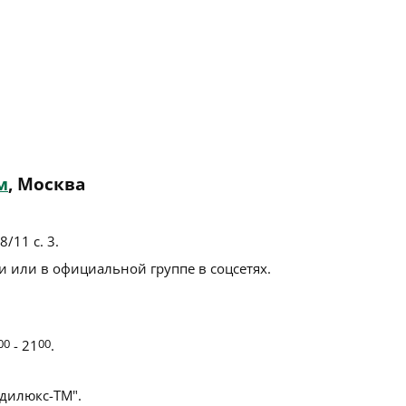
м
, Москва
8/11 с. 3
.
 или в официальной группе в соцсетях.
00
- 21
00
.
илюкс-ТМ".