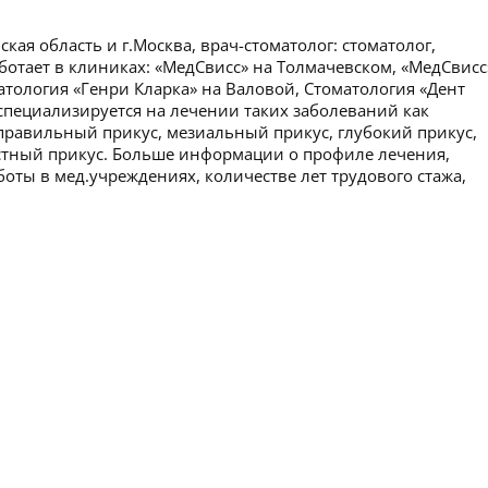
кая область и г.Москва, врач-стоматолог: стоматолог,
аботает в клиниках: «МедСвисс» на Толмачевском, «МедСвисс
атология «Генри Кларка» на Валовой, Стоматология «Дент
 специализируется на лечении таких заболеваний как
правильный прикус, мезиальный прикус, глубокий прикус,
ёстный прикус. Больше информации о профиле лечения,
боты в мед.учреждениях, количестве лет трудового стажа,