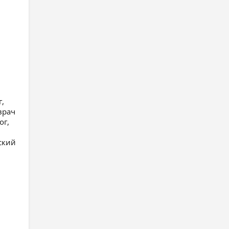
г,
врач
ог,
ский