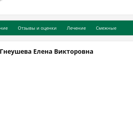
ние
Отзывы и оценки
Лечение
Смежные
 Гнеушева Елена Викторовна