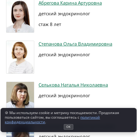
Абрегова Карина Артуровна
детский эндокринолог
стаж 8 лет
Степанова Ольга Владимировна
детский эндокринолог
Селькова Наталья Николаевна
детский эндокринолог
🍪 Мы используем cookie и метрику посещаемости. Продолжая
пользоваться сайтом, вы соглашаетесь с
политикой
конфиденциальности
.
Приходько Анна Константиновна
ОК
детский эндокринолог