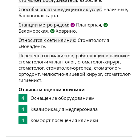
Кто может обслуживаться:
взрослые.
Способы оплаты медицинских услуг:
наличные,
банковская карта.
Станции метро рядом:
Планерная,
М
М
Беломорская,
Ховрино.
М
Относится к сети клиник:
Стоматология
«НоваДент».
Перечень специалистов, работающих в клинике:
стоматолог-имплантолог, стоматолог-хирург,
стоматолог, стоматолог-ортопед, стоматолог-
ортодонт, челюстно-лицевой хирург, стоматолог-
гигиенист.
Отзывы и оценки клиники
4
Оснащение оборудованием
4
Квалификация медперсонала
4
Комфорт посещения клиники