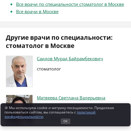
Все врачи по специальности стоматолог в Москве
Все врачи в Москве
Другие врачи по специальности:
стоматолог в Москве
Саидов Мурад Байрамбекович
стоматолог
Матвеева Светлана Валерьевна
стоматолог
🍪 Мы используем cookie и метрику посещаемости. Продолжая
пользоваться сайтом, вы соглашаетесь с
политикой
конфиденциальности
.
стаж 19 лет
ОК