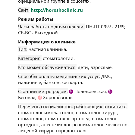
официальной группе в соцсетях.
Сайт:
http://horoshoclinic.ru
Режим работы
Часы работы по дням недели:
ПН-ПТ 09
00
- 21
00
;
СБ-ВС - Выходной.
Информация о клинике
Тип:
частная клиника.
Категория:
стоматологии.
Кто может обслуживаться:
дети, взрослые.
Способы оплаты медицинских услуг:
ДМС,
наличные, банковская карта.
Станции метро рядом:
Полежаевская,
М
М
Беговая,
Хорошёвская.
М
Перечень специалистов, работающих в клинике:
стоматолог-имплантолог, стоматолог-хирург,
стоматолог, стоматолог-ортопед, стоматолог-
ортодонт, анестезиолог-реаниматолог, челюстно-
лицевой хирург, пародонтолог.