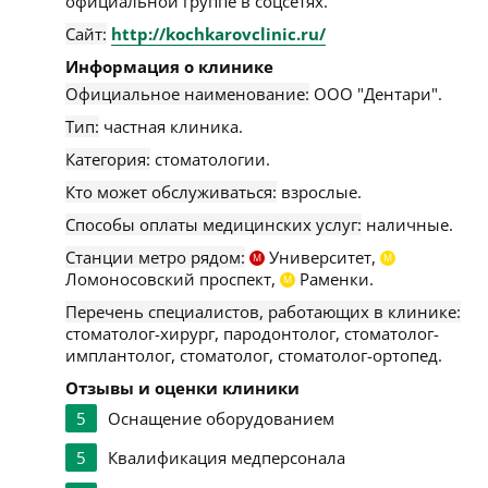
официальной группе в соцсетях.
Сайт:
http://kochkarovclinic.ru/
Информация о клинике
Официальное наименование:
ООО "Дентари".
Тип:
частная клиника.
Категория:
стоматологии.
Кто может обслуживаться:
взрослые.
Способы оплаты медицинских услуг:
наличные.
Станции метро рядом:
Университет,
М
М
Ломоносовский проспект,
Раменки.
М
Перечень специалистов, работающих в клинике:
стоматолог-хирург, пародонтолог, стоматолог-
имплантолог, стоматолог, стоматолог-ортопед.
Отзывы и оценки клиники
5
Оснащение оборудованием
5
Квалификация медперсонала