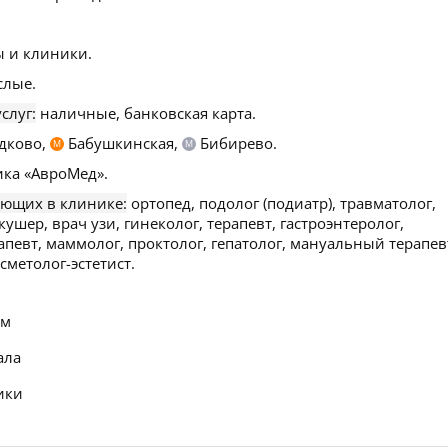
 и клиники.
слые.
слуг:
наличные, банковская карта.
дково,
Бабушкинская,
Бибирево.
М
М
ка «АвроМед».
ающих в клинике:
ортопед, подолог (подиатр), травматолог,
кушер, врач узи, гинеколог, терапевт, гастроэнтеролог,
апевт, маммолог, проктолог, гепатолог, мануальный терапев
сметолог-эстетист.
ем
ала
ики