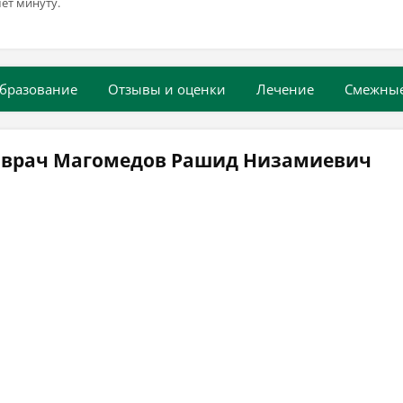
ёт минуту.
бразование
Отзывы и оценки
Лечение
Смежны
 врач Магомедов Рашид Низамиевич