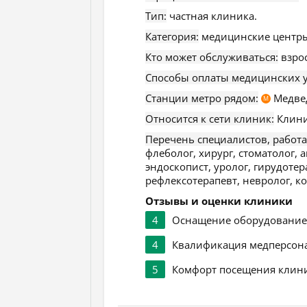
Тип:
частная клиника.
Категория:
медицинские центры
Кто может обслуживаться:
взро
Способы оплаты медицинских у
Станции метро рядом:
Медве
М
Относится к сети клиник:
Клини
Перечень специалистов, работ
флеболог, хирург, стоматолог, а
эндоскопист, уролог, гирудотер
рефлексотерапевт, невролог, ко
Отзывы и оценки клиники
4
Оснащение оборудовани
4
Квалификация медперсон
5
Комфорт посещения клин