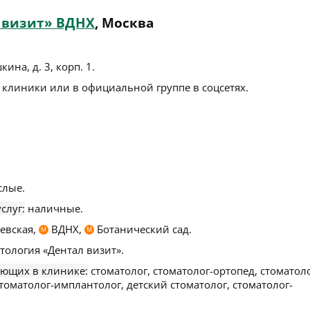
 визит» ВДНХ
, Москва
кина, д. 3, корп. 1
.
 клиники или в официальной группе в соцсетях.
слые.
слуг:
наличные.
евская,
ВДНХ,
Ботанический сад.
М
М
тология «Дентал визит».
ающих в клинике:
стоматолог, стоматолог-ортопед, стоматоло
стоматолог-имплантолог, детский стоматолог, стоматолог-