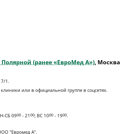
 Полярной (ранее «ЕвроМед А»)
, Москва
17/1
.
 клиники или в официальной группе в соцсетях.
Н-СБ 09
00
- 21
00
; ВС 10
00
- 19
00
.
ОО "Евромед А".