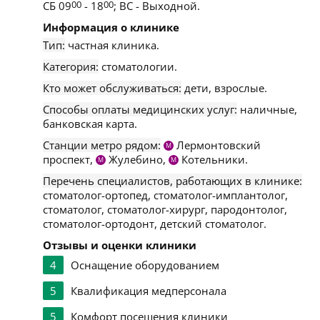
СБ 09
00
- 18
00
; ВС - Выходной.
Информация о клинике
Тип:
частная клиника.
Категория:
стоматологии.
Кто может обслуживаться:
дети, взрослые.
Способы оплаты медицинских услуг:
наличные,
банковская карта.
Станции метро рядом:
Лермонтовский
М
проспект,
Жулебино,
Котельники.
М
М
Перечень специалистов, работающих в клинике:
стоматолог-ортопед, стоматолог-имплантолог,
стоматолог, стоматолог-хирург, пародонтолог,
стоматолог-ортодонт, детский стоматолог.
Отзывы и оценки клиники
4
Оснащение оборудованием
5
Квалификация медперсонала
5
Комфорт посещения клиники