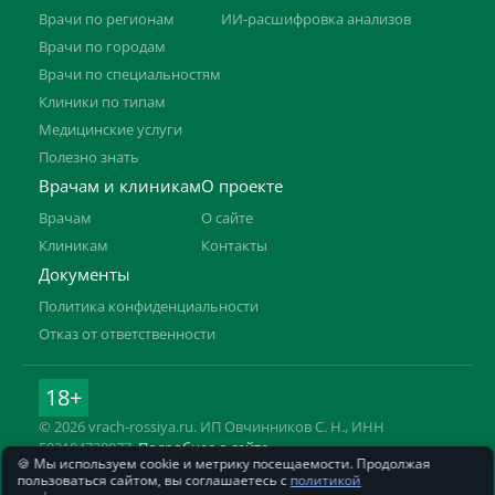
Врачи по регионам
ИИ-расшифровка анализов
Врачи по городам
Врачи по специальностям
Клиники по типам
Медицинские услуги
Полезно знать
Врачам и клиникам
О проекте
Врачам
О сайте
Клиникам
Контакты
Документы
Политика конфиденциальности
Отказ от ответственности
18+
© 2026 vrach-rossiya.ru. ИП Овчинников С. Н., ИНН
592104728977.
Подробнее о сайте
🍪 Мы используем cookie и метрику посещаемости. Продолжая
Информация на сайте не заменяет приём врача. Имеются
пользоваться сайтом, вы соглашаетесь с
политикой
противопоказания, необходима консультация специалиста.