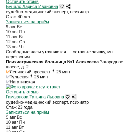
Оставить отзыв
Буцало Лариса Ивановна
судебно-медицинский эксперт, психиатр
Стаж 40 лет
Записаться на приём
9 авг
Вс
10 авг
Пн
11 авг
Вт
12 авг
Ср
13 авг
Чт
Свободные часы уточняются — оставьте заявку, мы
перезвоним
Психиатрическая больница №1 Алексеева
Загородное
шоссе, д. 2
M
Ленинский проспект
25 мин
M
Тульская
25 мин
M
Нагатинская
Оставить отзыв
Гамаюнова Татьяна Львовна
судебно-медицинский эксперт, психиатр
Стаж 23 года
Записаться на приём
9 авг
Вс
10 авг
Пн
11 авг
Вт