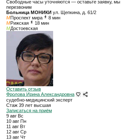
Свободные часы уточняются — оставьте заявку, мы
перезвоним
Больница МОНИКИ
ул. Щепкина, д. 61/2
M
Проспект мира
8 мин
M
Рижская
18 мин
M
Достоевская
Оставить отзыв
Фролова Ирина Александровна
судебно-медицинский эксперт
Стаж 39 лет
высшая
Записаться на приём
9 авг
Вс
10 авг
Пн
11 авг
Вт
12 авг
Ср
13 авг
Чт