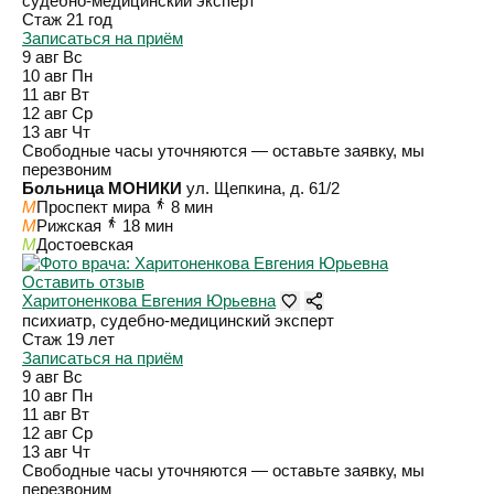
судебно-медицинский эксперт
Стаж 21 год
Записаться на приём
9 авг
Вс
10 авг
Пн
11 авг
Вт
12 авг
Ср
13 авг
Чт
Свободные часы уточняются — оставьте заявку, мы
перезвоним
Больница МОНИКИ
ул. Щепкина, д. 61/2
M
Проспект мира
8 мин
M
Рижская
18 мин
M
Достоевская
Оставить отзыв
Харитоненкова Евгения Юрьевна
психиатр, судебно-медицинский эксперт
Стаж 19 лет
Записаться на приём
9 авг
Вс
10 авг
Пн
11 авг
Вт
12 авг
Ср
13 авг
Чт
Свободные часы уточняются — оставьте заявку, мы
перезвоним