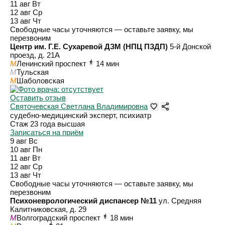
11 авг
Вт
12 авг
Ср
13 авг
Чт
Свободные часы уточняются — оставьте заявку, мы
перезвоним
Центр им. Г.Е. Сухаревой ДЗМ (НПЦ ПЗДП)
5-й Донской
проезд, д. 21А
M
Ленинский проспект
14 мин
M
Тульская
M
Шаболовская
Оставить отзыв
Святочевская Светлана Владимировна
судебно-медицинский эксперт, психиатр
Стаж 23 года
высшая
Записаться на приём
9 авг
Вс
10 авг
Пн
11 авг
Вт
12 авг
Ср
13 авг
Чт
Свободные часы уточняются — оставьте заявку, мы
перезвоним
Психоневрологический диспансер №11
ул. Средняя
Калитниковская, д. 29
M
Волгоградский проспект
18 мин