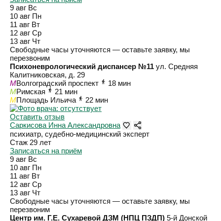
9 авг
Вс
10 авг
Пн
11 авг
Вт
12 авг
Ср
13 авг
Чт
Свободные часы уточняются — оставьте заявку, мы
перезвоним
Психоневрологический диспансер №11
ул. Средняя
Калитниковская, д. 29
M
Волгоградский проспект
18 мин
M
Римская
21 мин
M
Площадь Ильича
22 мин
Оставить отзыв
Саркисова Инна Александровна
психиатр, судебно-медицинский эксперт
Стаж 29 лет
Записаться на приём
9 авг
Вс
10 авг
Пн
11 авг
Вт
12 авг
Ср
13 авг
Чт
Свободные часы уточняются — оставьте заявку, мы
перезвоним
Центр им. Г.Е. Сухаревой ДЗМ (НПЦ ПЗДП)
5-й Донской