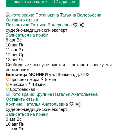
Показать на карте
— 12 адресов
Оставить отзыв
Потанькина Татьяна Валерьевна
судебно-медицинский эксперт
Записаться на приём
9 авг
Вс
10 авг
Пн
11 авг
Вт
12 авг
Ср
13 авг
Чт
Свободные часы уточняются — оставьте заявку, мы
перезвоним
Больница МОНИКИ
ул. Щепкина, д. 61/2
M
Проспект мира
8 мин
M
Рижская
18 мин
M
Достоевская
Оставить отзыв
Крупина Наталья Анатольевна
судебно-медицинский эксперт
Записаться на приём
9 авг
Вс
10 авг
Пн
11 авг
Вт