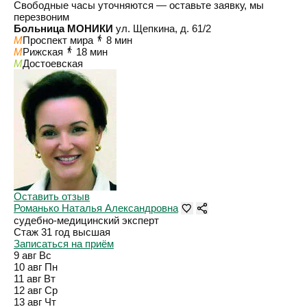
Свободные часы уточняются — оставьте заявку, мы
перезвоним
Больница МОНИКИ
ул. Щепкина, д. 61/2
M
Проспект мира
8 мин
M
Рижская
18 мин
M
Достоевская
Оставить отзыв
Романько Наталья Александровна
судебно-медицинский эксперт
Стаж 31 год
высшая
Записаться на приём
9 авг
Вс
10 авг
Пн
11 авг
Вт
12 авг
Ср
13 авг
Чт