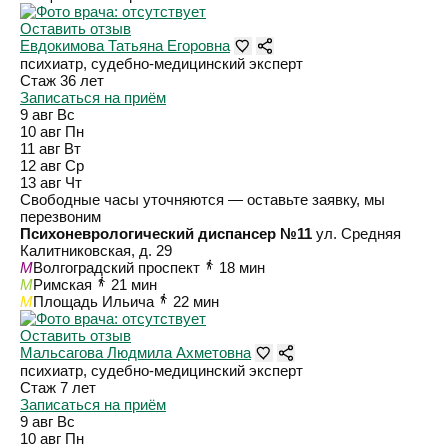
Оставить отзыв
Евдокимова Татьяна Егоровна
психиатр, судебно-медицинский эксперт
Стаж 36 лет
Записаться на приём
9 авг
Вс
10 авг
Пн
11 авг
Вт
12 авг
Ср
13 авг
Чт
Свободные часы уточняются — оставьте заявку, мы
перезвоним
Психоневрологический диспансер №11
ул. Средняя
Калитниковская, д. 29
M
Волгоградский проспект
18 мин
M
Римская
21 мин
M
Площадь Ильича
22 мин
Оставить отзыв
Мальсагова Людмила Ахметовна
психиатр, судебно-медицинский эксперт
Стаж 7 лет
Записаться на приём
9 авг
Вс
10 авг
Пн