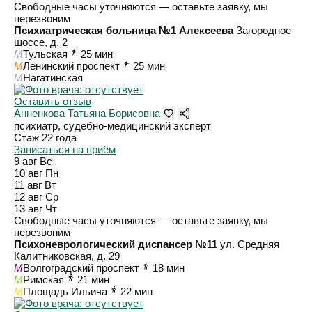
Свободные часы уточняются — оставьте заявку, мы
перезвоним
Психиатрическая больница №1 Алексеева
Загородное
шоссе, д. 2
M
Тульская
25 мин
M
Ленинский проспект
25 мин
M
Нагатинская
Оставить отзыв
Анненкова Татьяна Борисовна
психиатр, судебно-медицинский эксперт
Стаж 22 года
Записаться на приём
9 авг
Вс
10 авг
Пн
11 авг
Вт
12 авг
Ср
13 авг
Чт
Свободные часы уточняются — оставьте заявку, мы
перезвоним
Психоневрологический диспансер №11
ул. Средняя
Калитниковская, д. 29
M
Волгоградский проспект
18 мин
M
Римская
21 мин
M
Площадь Ильича
22 мин