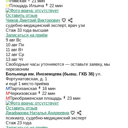
M
Римская
21 мин
M
Площадь Ильича
22 мин
Оставить отзыв
Чижов Дмитрий Викторович
судебно-медицинский эксперт, врач узи
Стаж 33 года
высшая
Записаться на приём
9 авг
Вс
10 авг
Пн
11 авг
Вт
12 авг
Ср
13 авг
Чт
Свободные часы уточняются — оставьте заявку, мы
перезвоним
Больница им. Иноземцева (бывш. ГКБ 36)
ул.
Фортунатовская, д. 1
и ещё 1 место приёма
M
Партизанская
16 мин
M
Черкизовская
22 мин
M
Преображенская площадь
23 мин
Оставить отзыв
Джафарова Наталья Андреевна
психиатр, судебно-медицинский эксперт
Стаж 23 года
Записаться на приём