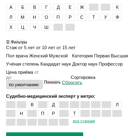
А
Б
В
Г
Д
Е
Ж
З
И
К
Л
М
Н
О
П
Р
С
Т
У
Ф
Х
Ц
Ч
Ш
Э
Я
☰ Фильтры
Стаж
от 5 лет
от 10 лет
от 15 лет
Пол врача
Женский
Мужской
Категория
Первая
Высшая
Учёная степень
Кандидат наук
Доктор наук
Профессор
Цена приёма
Сортировка
Показать
Сбросить
Судебно-медицинский эксперт у метро:
А
Б
В
Г
Д
Е
Ж
З
И
К
Л
М
Н
О
П
Р
С
Т
У
Ф
Х
Ц
все станции
Ч
Ш
Щ
Э
Ю
Я