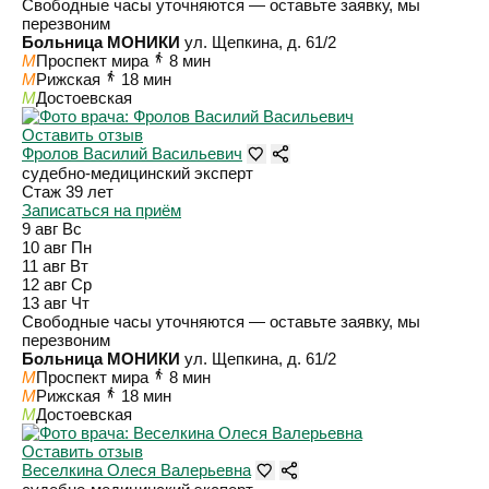
Свободные часы уточняются — оставьте заявку, мы
перезвоним
Больница МОНИКИ
ул. Щепкина, д. 61/2
M
Проспект мира
8 мин
M
Рижская
18 мин
M
Достоевская
Оставить отзыв
Фролов Василий Васильевич
судебно-медицинский эксперт
Стаж 39 лет
Записаться на приём
9 авг
Вс
10 авг
Пн
11 авг
Вт
12 авг
Ср
13 авг
Чт
Свободные часы уточняются — оставьте заявку, мы
перезвоним
Больница МОНИКИ
ул. Щепкина, д. 61/2
M
Проспект мира
8 мин
M
Рижская
18 мин
M
Достоевская
Оставить отзыв
Веселкина Олеся Валерьевна