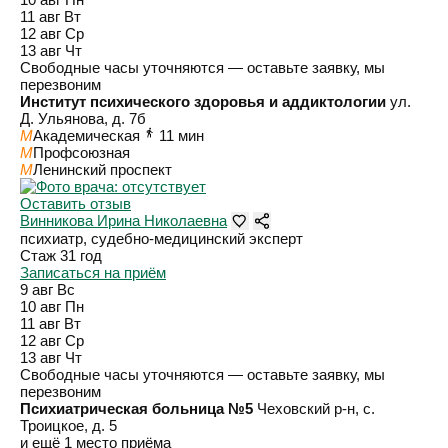
11 авг
Вт
12 авг
Ср
13 авг
Чт
Свободные часы уточняются — оставьте заявку, мы
перезвоним
Институт психического здоровья и аддиктологии
ул.
Д. Ульянова, д. 7б
M
Академическая
11 мин
M
Профсоюзная
M
Ленинский проспект
Оставить отзыв
Винникова Ирина Николаевна
психиатр, судебно-медицинский эксперт
Стаж 31 год
Записаться на приём
9 авг
Вс
10 авг
Пн
11 авг
Вт
12 авг
Ср
13 авг
Чт
Свободные часы уточняются — оставьте заявку, мы
перезвоним
Психиатрическая больница №5
Чеховский р-н, c.
Троицкое, д. 5
и ещё 1 место приёма