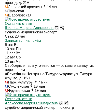
проезд, д. 21А
M
Ленинский проспект
14 мин
M
Тульская
M
Шаболовская
Оставить отзыв
Шилова Марина Алексеевна
судебно-медицинский эксперт
Стаж 29 лет
Записаться на приём
9 авг
Вс
10 авг
Пн
11 авг
Вт
12 авг
Ср
13 авг
Чт
Свободные часы уточняются — оставьте заявку, мы
перезвоним
«Лечебный Центр» на Тимура Фрунзе
ул. Тимура
Фрунзе, д. 15/1
M
Парк культуры
7 мин
M
Смоленская
19 мин
M
Фрунзенская
19 мин
Оставить отзыв
Алексеева Мария Геннадьевна
судебно-медицинский эксперт, психиатр