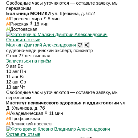
Свободные часы уточняются — оставьте заявку, мы
перезвоним
Больница МОНИКИ
ул. Щепкина, д. 61/2
M
Проспект мира
8 мин
M
Рижская
18 мин
M
Достоевская
Оставить отзыв
Малкин Дмитрий Александрович
судебно-медицинский эксперт, психиатр
Стаж 27 лет
высшая
Записаться на приём
9 авг
Вс
10 авг
Пн
11 авг
Вт
12 авг
Ср
13 авг
Чт
Свободные часы уточняются — оставьте заявку, мы
перезвоним
Институт психического здоровья и аддиктологии
ул.
Д. Ульянова, д. 7б
M
Академическая
11 мин
M
Профсоюзная
M
Ленинский проспект
Оставить отзыв