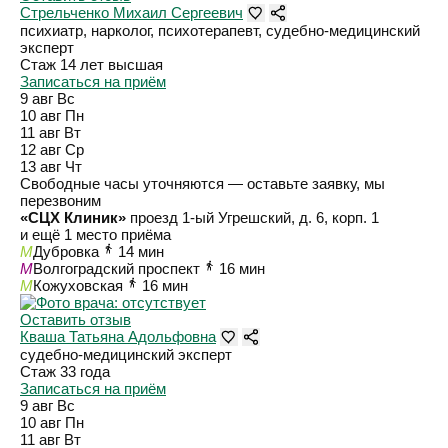
Стрельченко Михаил Сергеевич
психиатр, нарколог, психотерапевт, судебно-медицинский
эксперт
Стаж 14 лет
высшая
Записаться на приём
9 авг
Вс
10 авг
Пн
11 авг
Вт
12 авг
Ср
13 авг
Чт
Свободные часы уточняются — оставьте заявку, мы
перезвоним
«СЦХ Клиник»
проезд 1-ый Угрешский, д. 6, корп. 1
и ещё 1 место приёма
M
Дубровка
14 мин
M
Волгоградский проспект
16 мин
M
Кожуховская
16 мин
Оставить отзыв
Кваша Татьяна Адольфовна
судебно-медицинский эксперт
Стаж 33 года
Записаться на приём
9 авг
Вс
10 авг
Пн
11 авг
Вт