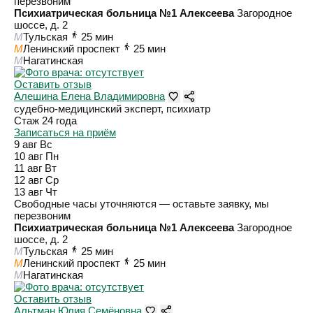
перезвоним
Психиатрическая больница №1 Алексеева
Загородное
шоссе, д. 2
M
Тульская
25 мин
M
Ленинский проспект
25 мин
M
Нагатинская
Оставить отзыв
Алешина Елена Владимировна
судебно-медицинский эксперт, психиатр
Стаж 24 года
Записаться на приём
9 авг
Вс
10 авг
Пн
11 авг
Вт
12 авг
Ср
13 авг
Чт
Свободные часы уточняются — оставьте заявку, мы
перезвоним
Психиатрическая больница №1 Алексеева
Загородное
шоссе, д. 2
M
Тульская
25 мин
M
Ленинский проспект
25 мин
M
Нагатинская
Оставить отзыв
Альтман Юлия Семёновна