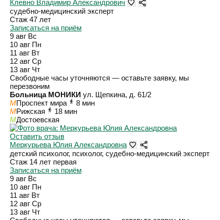
Клевно Владимир Александрович
судебно-медицинский эксперт
Стаж 47 лет
Записаться на приём
9 авг
Вс
10 авг
Пн
11 авг
Вт
12 авг
Ср
13 авг
Чт
Свободные часы уточняются — оставьте заявку, мы
перезвоним
Больница МОНИКИ
ул. Щепкина, д. 61/2
M
Проспект мира
8 мин
M
Рижская
18 мин
M
Достоевская
Оставить отзыв
Меркурьева Юлия Александровна
детский психолог, психолог, судебно-медицинский эксперт
Стаж 14 лет
первая
Записаться на приём
9 авг
Вс
10 авг
Пн
11 авг
Вт
12 авг
Ср
13 авг
Чт