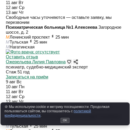
11 авг
Вт
12 авг
Ср
13 авг
Чт
Свободные часы уточняются — оставьте заявку, мы
перезвоним
Психиатрическая больница №1 Алексеева
Загородное
шоссе, д. 2
M
Ленинский проспект
25 мин
M
Тульская
25 мин
M
Нагатинская
Оставить отзыв
Ожерельева Лилия Павловна
психиатр, судебно-медицинский эксперт
Стаж 51 год
Записаться на приём
9 авг
Вс
10 авг
Пн
11 авг
Вт
12 авг
Ср
13 авг
Чт
Свободные часы уточняются — оставьте заявку, мы
🍪 Мы используем cookie и метрику посещаемости. Продолжая
перезвоним
пользоваться сайтом, вы соглашаетесь с
политикой
конфиденциальности
.
Психиатрическая больница №1 Алексеева
Загородное
шоссе, д. 2
ОК
M
Тульская
25 мин