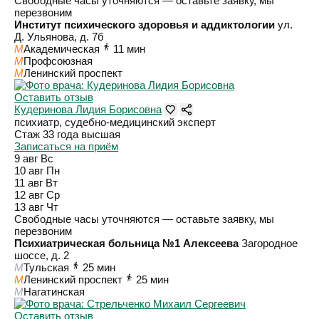
Свободные часы уточняются — оставьте заявку, мы
перезвоним
Институт психического здоровья и аддиктологии
ул.
Д. Ульянова, д. 7б
M
Академическая
11 мин
M
Профсоюзная
M
Ленинский проспект
Оставить отзыв
Кудеринова Лидия Борисовна
психиатр, судебно-медицинский эксперт
Стаж 33 года
высшая
Записаться на приём
9 авг
Вс
10 авг
Пн
11 авг
Вт
12 авг
Ср
13 авг
Чт
Свободные часы уточняются — оставьте заявку, мы
перезвоним
Психиатрическая больница №1 Алексеева
Загородное
шоссе, д. 2
M
Тульская
25 мин
M
Ленинский проспект
25 мин
M
Нагатинская
Оставить отзыв