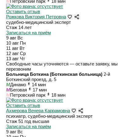
M
Петровский парк
18 мин
Оставить отзыв
Рожкова Виктория Петровна
судебно-медицинский эксперт
Стаж 14 лет
Записаться на приём
9 авг
Вс
10 авг
Пн
11 авг
Вт
12 авг
Ср
13 авг
Чт
Свободные часы уточняются — оставьте заявку, мы
перезвоним
Больница Боткина (Боткинская больница)
2-й
Боткинский проезд, д. 5
M
Динамо
14 мин
M
Беговая
17 мин
M
Петровский парк
18 мин
Оставить отзыв
Ахмерова Венера Каррамовна
психиатр, судебно-медицинский эксперт
Стаж 51 год
высшая
Записаться на приём
9 авг
Вс
10 авг
Пн