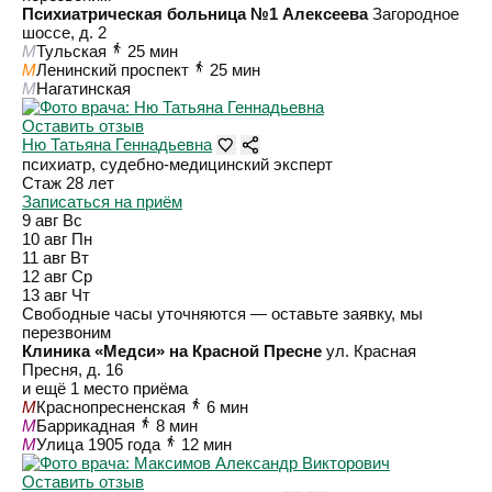
Психиатрическая больница №1 Алексеева
Загородное
шоссе, д. 2
M
Тульская
25 мин
M
Ленинский проспект
25 мин
M
Нагатинская
Оставить отзыв
Ню Татьяна Геннадьевна
психиатр, судебно-медицинский эксперт
Стаж 28 лет
Записаться на приём
9 авг
Вс
10 авг
Пн
11 авг
Вт
12 авг
Ср
13 авг
Чт
Свободные часы уточняются — оставьте заявку, мы
перезвоним
Клиника «Медси» на Красной Пресне
ул. Красная
Пресня, д. 16
и ещё 1 место приёма
M
Краснопресненская
6 мин
M
Баррикадная
8 мин
M
Улица 1905 года
12 мин
Оставить отзыв