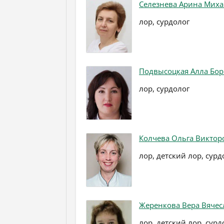
Селезнева Арина Мих
лор, сурдолог
Подвысоцкая Алла Бо
лор, сурдолог
Колчева Ольга Виктор
лор, детский лор, сурд
Жеренкова Вера Вячес
лор, детский лор, сурд