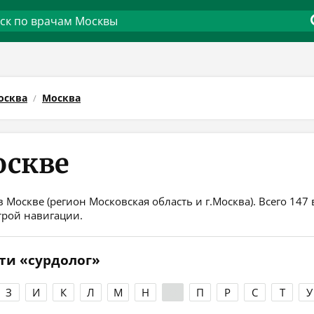
осква
Москва
оскве
в Москве (регион Московская область и г.Москва). Всего 14
трой навигации.
ти «сурдолог»
З
И
К
Л
М
Н
О
П
Р
С
Т
У