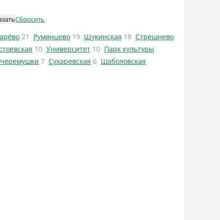
азать
Сбросить
арёво
21
Румянцево
19
Щукинская
18
Стрешнево
стоевская
10
Университет
10
Парк культуры
 черемушки
7
Сухаревская
6
Шаболовская