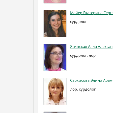
Майер Екатерина Серг
сурдолог
Ясинская Алла Алекса
сурдолог, лор
Саркисова Элина Арам
лор, сурдолог