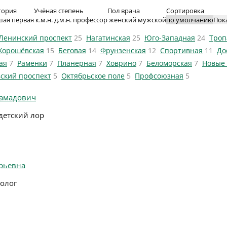
гория
Учёная степень
Пол врача
Сортировка
шая
первая
к.м.н.
д.м.н.
профессор
женский
мужской
Пок
Ленинский проспект
25
Нагатинская
25
Юго-Западная
24
Троп
Хорошёвская
15
Беговая
14
Фрунзенская
12
Спортивная
11
До
ая
7
Раменки
7
Планерная
7
Ховрино
7
Беломорская
7
Новые
ский проспект
5
Октябрьское поле
5
Профсоюзная
5
амадович
 детский лор
рьевна
долог