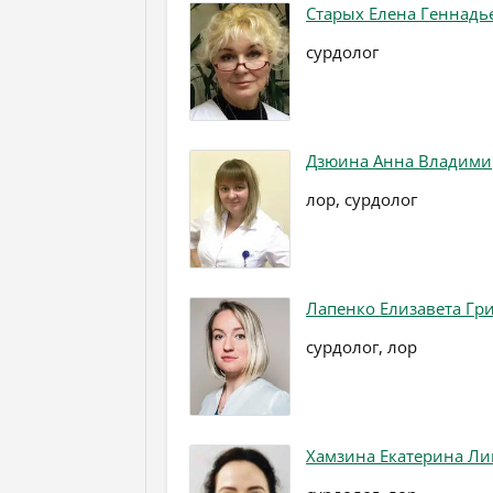
Старых Елена Геннадь
сурдолог
Дзюина Анна Владими
лор, сурдолог
Лапенко Елизавета Гр
сурдолог, лор
Хамзина Екатерина Л