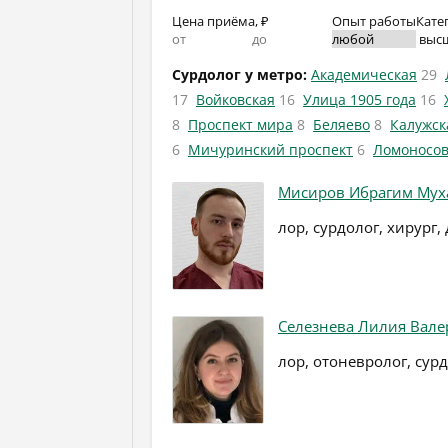
Цена приёма, ₽
Опыт работы
Кате
выс
Сурдолог у метро:
Академическая
29
17
Войковская
16
Улица 1905 года
16
8
Проспект мира
8
Беляево
8
Калужск
6
Мичуринский проспект
6
Ломоносов
Мисиров Ибрагим Мух
лор, сурдолог, хирург,
Селезнева Лилия Вале
лор, отоневролог, сур