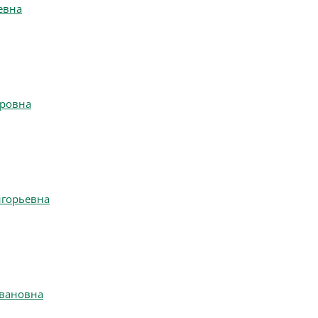
евна
ровна
игорьевна
ивановна