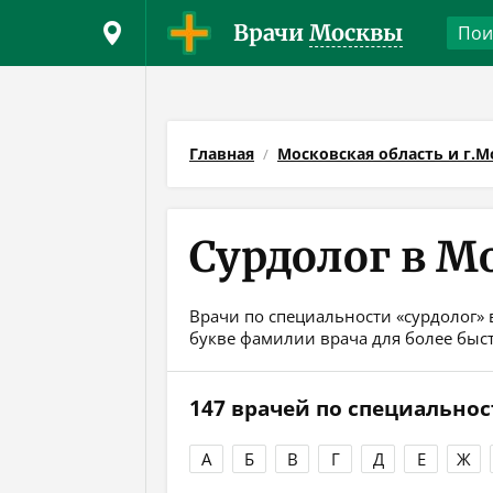
Врачи
Москвы
Главная
Московская область и г.М
Сурдолог в М
Врачи по специальности «сурдолог» 
букве фамилии врача для более быс
147 врачей по специальнос
А
Б
В
Г
Д
Е
Ж