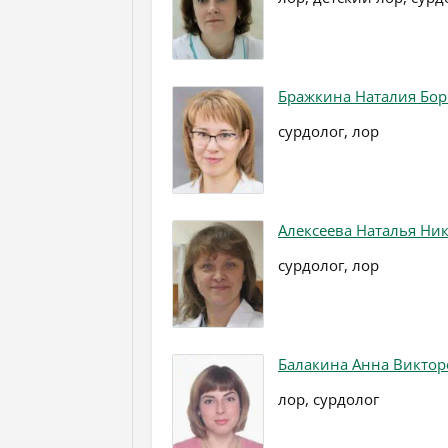
Бражкина Наталия Бо
сурдолог, лор
Алексеева Наталья Ни
сурдолог, лор
Балакина Анна Виктор
лор, сурдолог