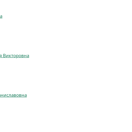
а
я Викторовна
аниславовна