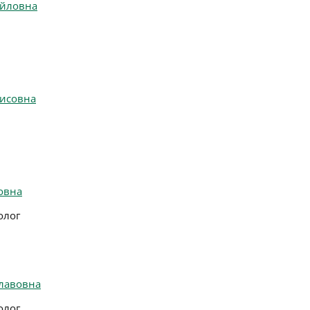
айловна
рисовна
овна
олог
лавовна
олог