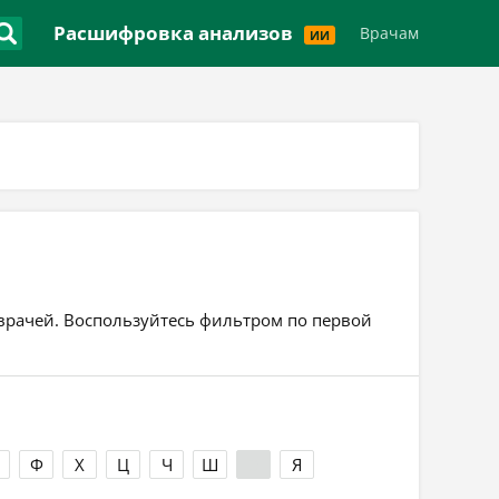
Версия для слабовидящих
Расшифровка анализов
Врачам
ИИ
7 врачей. Воспользуйтесь фильтром по первой
Ф
Х
Ц
Ч
Ш
Э
Я