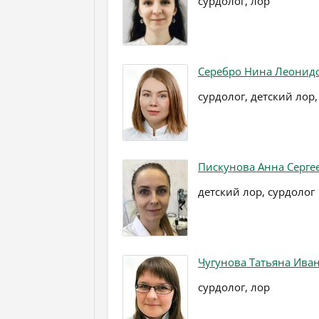
сурдолог, лор
Серебро Нина Леонид
сурдолог, детский лор,
Пискунова Анна Серге
детский лор, сурдолог
Чугунова Татьяна Ива
сурдолог, лор