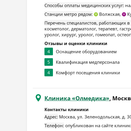
Способы оплаты медицинских услуг:
на
Станции метро рядом:
Волжская,
К
М
М
Перечень специалистов, работающих в
косметолог, дерматолог, терапевт, гаст
уролог, хирург, уролог, гомеопат, осте
Отзывы и оценки клиники
4
Оснащение оборудованием
5
Квалификация медперсонала
4
Комфорт посещения клиники
Клиника «Олмедика»
, Моск
Контакты клиники
Адрес:
Москва
,
ул. Зеленодольская, д. 3
Телефон:
опубликован на сайте клиники