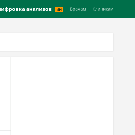
Версия для слабовидящих
ифровка анализов
Врачам
Клиникам
ИИ