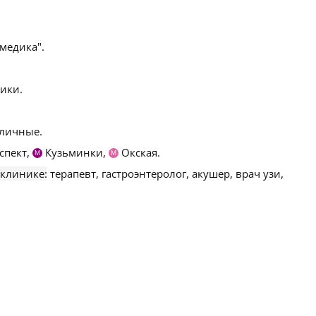
едика".
ики.
личные.
спект,
Кузьминки,
Окская.
М
М
 клинике:
терапевт, гастроэнтеролог, акушер, врач узи,