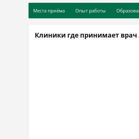
Места приёма
Опыт работы
Образова
Клиники где принимает врач