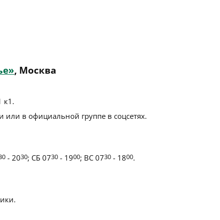
ье»
, Москва
1 к1
.
 или в официальной группе в соцсетях.
30
- 20
30
; СБ 07
30
- 19
00
; ВС 07
30
- 18
00
.
ики.