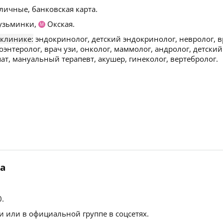
личные, банковская карта.
узьминки,
Окская.
М
 клинике:
эндокринолог, детский эндокринолог, невролог, в
роэнтеролог, врач узи, онколог, маммолог, андролог, детский
опат, мануальный терапевт, акушер, гинеколог, вертебролог.
ва
0
.
 или в официальной группе в соцсетях.