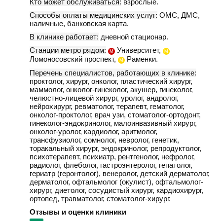
Кто может обслуживаться:
взрослые.
Способы оплаты медицинских услуг:
ОМС, ДМС,
наличные, банковская карта.
В клинике работает:
дневной стационар.
Станции метро рядом:
Университет,
М
М
Ломоносовский проспект,
Раменки.
М
Перечень специалистов, работающих в клинике:
проктолог, хирург, онколог, пластический хирург,
маммолог, онколог-гинеколог, акушер, гинеколог,
челюстно-лицевой хирург, уролог, андролог,
нейрохирург, ревматолог, терапевт, гематолог,
онколог-проктолог, врач узи, стоматолог-ортодонт,
гинеколог-эндокринолог, малоинвазивный хирург,
онколог-уролог, кардиолог, аритмолог,
трансфузиолог, сомнолог, невролог, генетик,
торакальный хирург, эндокринолог, репродуктолог,
психотерапевт, психиатр, рентгенолог, нефролог,
радиолог, флеболог, гастроэнтеролог, гепатолог,
гериатр (геронтолог), венеролог, детский дерматолог,
дерматолог, офтальмолог (окулист), офтальмолог-
хирург, диетолог, сосудистый хирург, кардиохирург,
ортопед, травматолог, стоматолог-хирург.
Отзывы и оценки клиники