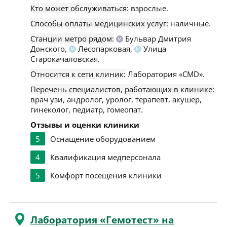
Кто может обслуживаться:
взрослые.
Способы оплаты медицинских услуг:
наличные.
Станции метро рядом:
Бульвар Дмитрия
М
Донского,
Лесопарковая,
Улица
М
М
Старокачаловская.
Относится к сети клиник:
Лаборатория «CMD».
Перечень специалистов, работающих в клинике:
врач узи, андролог, уролог, терапевт, акушер,
гинеколог, педиатр, гомеопат.
Отзывы и оценки клиники
5
Оснащение оборудованием
4
Квалификация медперсонала
5
Комфорт посещения клиники
Лаборатория «Гемотест» на