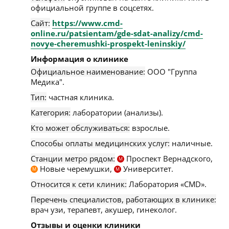
официальной группе в соцсетях.
Сайт:
https://www.cmd-
online.ru/patsientam/gde-sdat-analizy/cmd-
novye-cheremushki-prospekt-leninskiy/
Информация о клинике
Официальное наименование:
ООО "Группа
Медика".
Тип:
частная клиника.
Категория:
лаборатории (анализы).
Кто может обслуживаться:
взрослые.
Способы оплаты медицинских услуг:
наличные.
Станции метро рядом:
Проспект Вернадского,
М
Новые черемушки,
Университет.
М
М
Относится к сети клиник:
Лаборатория «CMD».
Перечень специалистов, работающих в клинике:
врач узи, терапевт, акушер, гинеколог.
Отзывы и оценки клиники