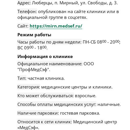
Адрес:
Люберцы
,
п. Мирный, ул. Свободы, д. 3
.
Телефон:
опубликован на сайте клиники или в
официальной группе в соцсетях.
Сайт:
https://mirn.medsef.ru/
Режим работы
Часы работы по дням недели:
ПН-СБ 08
00
- 20
00
;
ВС 09
00
- 18
00
.
Информация о клинике
Официальное наименование:
ООО
"ПрофМедСэф".
Тип:
частная клиника.
Категория:
медицинские центры и клиники.
Кто может обслуживаться:
взрослые.
Способы оплаты медицинских услуг:
наличные.
Наличие парковки:
гостевая парковка.
Относится к сети клиник:
Медицинский центр
«МедСэф».