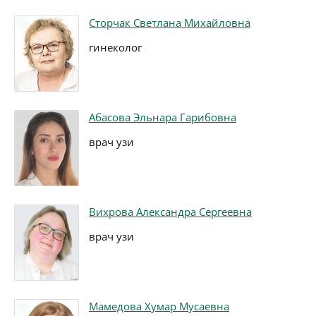
Сторчак Светлана Михайловна
гинеколог
Абасова Эльнара Гарибовна
врач узи
Вихрова Александра Сергеевна
врач узи
Мамедова Хумар Мусаевна