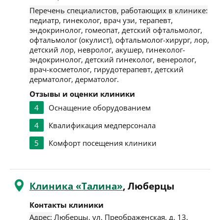
Перечень специалистов, работающих в клинике:
педиатр, гинеколог, врач узи, терапевт,
эндокринолог, гомеопат, детский офтальмолог,
офтальмолог (окулист), офтальмолог-хирург, лор,
детский лор, невролог, акушер, гинеколог-
эндокринолог, детский гинеколог, венеролог,
врач-косметолог, гирудотерапевт, детский
дерматолог, дерматолог.
Отзывы и оценки клиники
4
Оснащение оборудованием
4
Квалификация медперсонала
5
Комфорт посещения клиники
Клиника «Талина»
, Люберцы
Контакты клиники
Адрес:
Люберцы
,
ул. Преображенская, д. 13
.