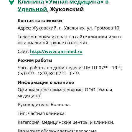
Клиника «Умная медицина» в
Удельной
, Жуковский
Контакты клиники
Адрес:
Жуковский
,
п. Удельная, ул. Громова 10
.
Телефон:
опубликован на сайте клиники или в
официальной группе в соцсетях.
Сайт:
http://www.um-med.ru
Режим работы
Часы работы по дням недели:
ПН-ПТ 07
00
- 19
30
;
СБ 07
00
- 18
30
; ВС 07
30
- 17
00
.
Информация о клинике
Официальное наименование:
OOO "Умная
медицина".
Руководитель:
Волнова.
Тип:
частная клиника.
Категория:
медицинские центры и клиники.
Кто может обслуживаться:
взрослые.