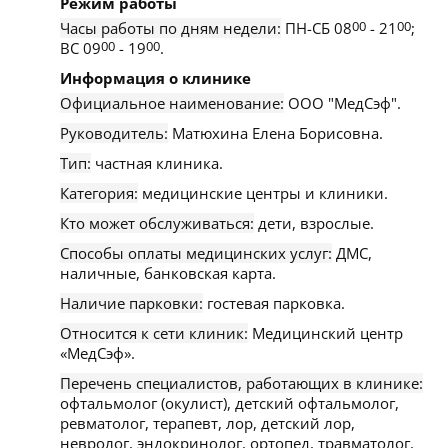
Режим работы
Часы работы по дням недели:
ПН-СБ 08
00
- 21
00
;
ВС 09
00
- 19
00
.
Информация о клинике
Официальное наименование:
ООО "МедСэф".
Руководитель:
Матюхина Елена Борисовна.
Тип:
частная клиника.
Категория:
медицинские центры и клиники.
Кто может обслуживаться:
дети, взрослые.
Способы оплаты медицинских услуг:
ДМС,
наличные, банковская карта.
Наличие парковки:
гостевая парковка.
Относится к сети клиник:
Медицинский центр
«МедСэф».
Перечень специалистов, работающих в клинике:
офтальмолог (окулист), детский офтальмолог,
ревматолог, терапевт, лор, детский лор,
невролог, эндокринолог, ортопед, травматолог,