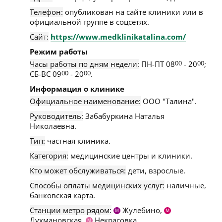
Телефон:
опубликован на сайте клиники или в
официальной группе в соцсетях.
Сайт:
https://www.medklinikatalina.com/
Режим работы
Часы работы по дням недели:
ПН-ПТ 08
00
- 20
00
;
СБ-ВС 09
00
- 20
00
.
Информация о клинике
Официальное наименование:
ООО "Талина".
Руководитель:
Забабуркина Наталья
Николаевна.
Тип:
частная клиника.
Категория:
медицинские центры и клиники.
Кто может обслуживаться:
дети, взрослые.
Способы оплаты медицинских услуг:
наличные,
банковская карта.
Станции метро рядом:
Жулебино,
М
М
Лухмановская,
Некрасовка.
М