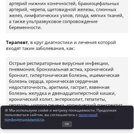
артерий нижних конечностей, брахиоцефальных
артерий, черепа, щитовидной железы, слюнных
желез, лимфатических узлов, плода, мягких тканей,
а также ультразвуковое сопровождение
беременности.
Терапевт
, в круг диагностики и лечения которой
входят такие заболевания, как:
Острые респираторные вирусные инфекции,
пневмония, бронхиальная астма, хронический
бронхит, гипертоническая болезнь, ишемическая
болезнь сердца, хроническая сердечная
недостаточность, аритмии, гастрит, язвенная
болезнь желудка и двенадцатиперстной кишки,
хронический колит, энтероколит, гепатиты,
гепатозы, цирроз печени, хронический панкреатит,
🍪 Мы используем cookie и метрику посещаемости. Продолжая
желчнокаменная болезнь, холецистит,
пользоваться сайтом, вы соглашаетесь с
политикой
гломерулонефрит, пиелонефрит, мочекаменная
конфиденциальности
.
болезнь.
ОК