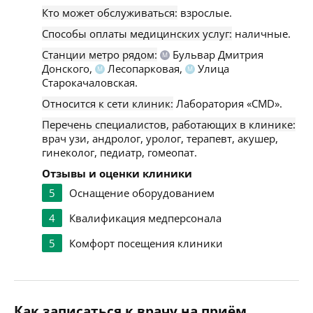
Кто может обслуживаться:
взрослые.
Способы оплаты медицинских услуг:
наличные.
Станции метро рядом:
Бульвар Дмитрия
М
Донского,
Лесопарковая,
Улица
М
М
Старокачаловская.
Относится к сети клиник:
Лаборатория «CMD».
Перечень специалистов, работающих в клинике:
врач узи, андролог, уролог, терапевт, акушер,
гинеколог, педиатр, гомеопат.
Отзывы и оценки клиники
5
Оснащение оборудованием
4
Квалификация медперсонала
5
Комфорт посещения клиники
Как записаться к врачу на приём