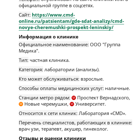
официальной группе в соцсетях.
Сайт:
https://www.cmd-
online.ru/patsientam/gde-sdat-analizy/cmd-
novye-cheremushki-prospekt-leninskiy/
Информация о клинике
Официальное наименование:
ООО "Группа
Медика".
Тип:
частная клиника.
Категория:
лаборатории (анализы).
Кто может обслуживаться:
взрослые.
Способы оплаты медицинских услуг:
наличные.
Станции метро рядом:
Проспект Вернадского,
М
Новые черемушки,
Университет.
М
М
Относится к сети клиник:
Лаборатория «CMD».
Перечень специалистов, работающих в клинике:
врач узи, терапевт, акушер, гинеколог.
Отзывы и оценки клиники