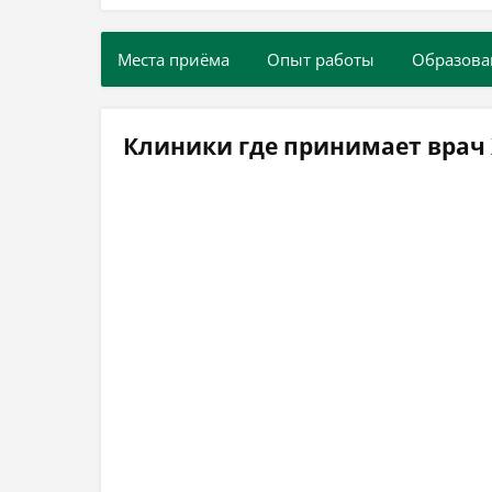
Места приёма
Опыт работы
Образова
Клиники где принимает врач