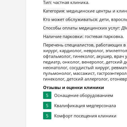
Тип:
частная клиника.
Категория:
медицинские центры и клин
Кто может обслуживаться:
дети, взросл
Способы оплаты медицинских услуг:
ДМ
Наличие парковки:
гостевая парковка.
Перечень специалистов, работающих в
хирург, кардиолог, невролог, эпилептол
офтальмолог, гинеколог, акушер, врач у
педиатр, онколог, венеролог, детский д
неонатолог, сосудистый хирург, ревмато
пульмонолог, массажист, гастроэнтерол
гинеколог, детский аллерголог, отоневр
Отзывы и оценки клиники
5
Оснащение оборудованием
5
Квалификация медперсонала
5
Комфорт посещения клиники