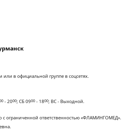
Мурманск
 или в официальной группе в соцсетях.
00
- 20
00
; СБ 09
00
- 18
00
; ВС - Выходной.
 с ограниченной ответственностью «ФЛАМИНГОМЕД».
евна.