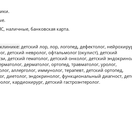
ики.
ые.
С, наличные, банковская карта.
 клинике:
детский лор, лор, логопед, дефектолог, нейрохирур
ог, детский невролог, офтальмолог (окулист), детский
зи, детский гематолог, детский онколог, детский эндокрино
ерматолог, дерматолог, ортопед, травматолог, уролог,
лог, аллерголог, иммунолог, терапевт, детский ортопед,
ог, диетолог, эндокринолог, функциональный диагност, дет
олог, кардиохирург, детский гастроэнтеролог.