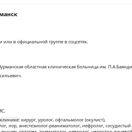
рманск
 или в официальной группе в соцсетях.
урманская областная клиническая больница им. П.А.Баянди
сильевич.
С.
 клинике:
хирург, уролог, офтальмолог (окулист),
лог, лор, анестезиолог-реаниматолог, нефролог, сосудистый
, акушер, ортопед, травматолог, невролог, челюстно-лицево