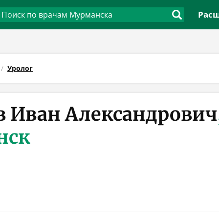
Расш
Уролог
 Иван Александрович
нск