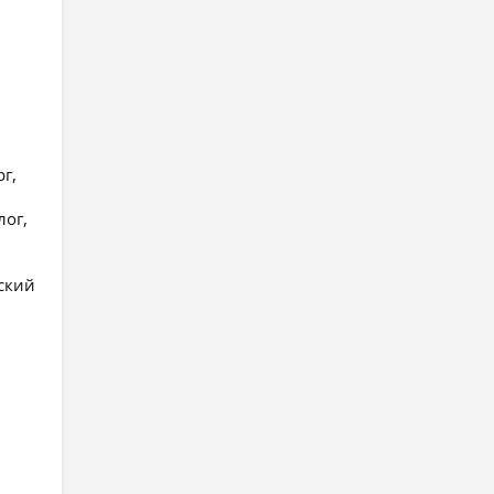
г,
лог,
ский