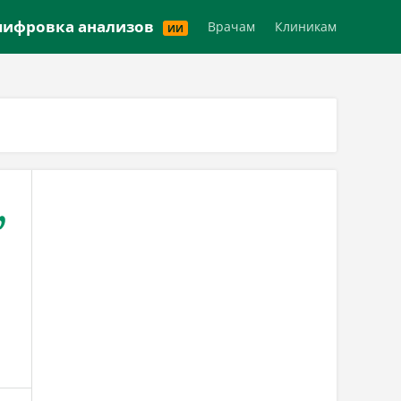
Версия для слабовидящих
ифровка анализов
Врачам
Клиникам
ИИ
,