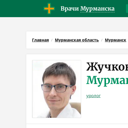
Врачи
Мурманска
Главная
Мурманская область
Мурманск
Жучков
Мурма
уролог