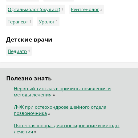
Офтальмолог (окулист)
1
Рентгенолог
2
Терапевт
1
Уролог
1
Детские врачи
Педиатр
1
Полезно знать
Нервный тик глаза: причины появления и
методы лечения
»
ЛФК при остеохондрозе шейного отдела
позвоночника
»
Пяточная шпора: диагностирование и методы
лечения
»