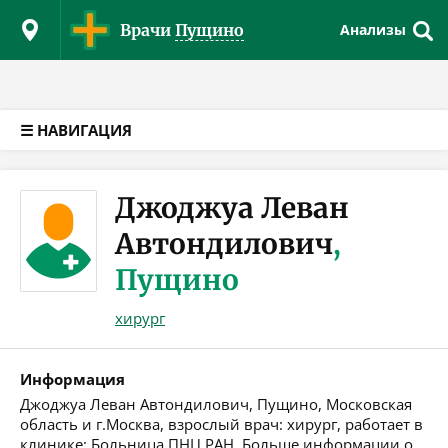
Версия для слабовидящих
Врачи
Пущино
Анализы
☰ НАВИГАЦИЯ
Джоджуа Леван
Автондилович
,
Пущино
хирург
Информация
Джоджуа Леван Автондилович, Пущино, Московская
область и г.Москва, взрослый врач: хирург, работает в
клинике: Больница ПНЦ РАН. Больше информации о