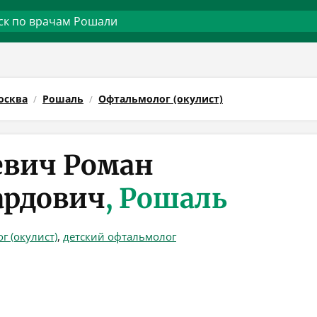
осква
Рошаль
Офтальмолог (окулист)
евич Роман
ардович
, Рошаль
г (окулист)
,
детский офтальмолог