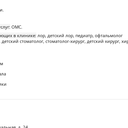
и.
слуг:
ОМС.
ающих в клинике:
лор, детский лор, педиатр, офтальмолог
 детский стоматолог, стоматолог-хирург, детский хирург, хи
ем
ала
ики
альная, д. 24
.