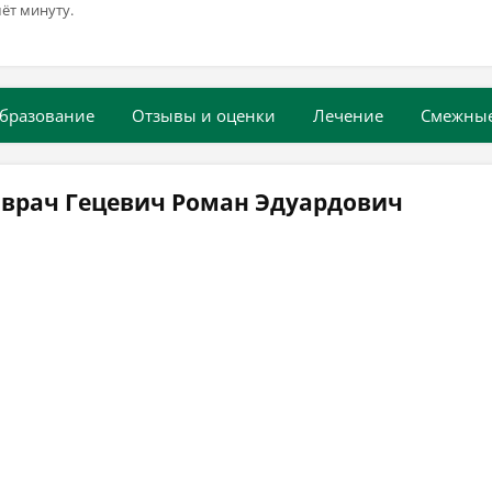
ёт минуту.
бразование
Отзывы и оценки
Лечение
Смежны
 врач Гецевич Роман Эдуардович