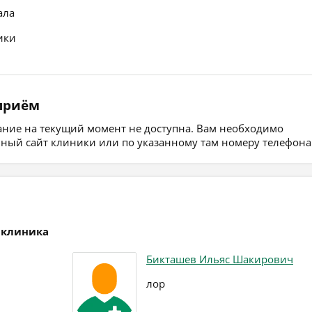
ала
ики
 приём
сание на текущий момент не доступна. Вам необходимо
ьный сайт клиники или по указанному там номеру телефона
иклиника
Бикташев Ильяс Шакирович
лор