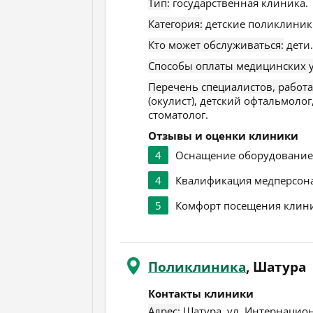
Тип:
государственная клиника.
Категория:
детские поликлиник
Кто может обслуживаться:
дети.
Способы оплаты медицинских у
Перечень специалистов, работ
(окулист), детский офтальмолог,
стоматолог.
Отзывы и оценки клиники
4
Оснащение оборудовани
4
Квалификация медперсон
5
Комфорт посещения клин
Поликлиника
, Шатура
Контакты клиники
Адрес:
Шатура
,
ул. Интернацион