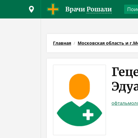
Врачи
Рошали
Главная
Московская область и г.М
Гец
Эду
офтальмоло