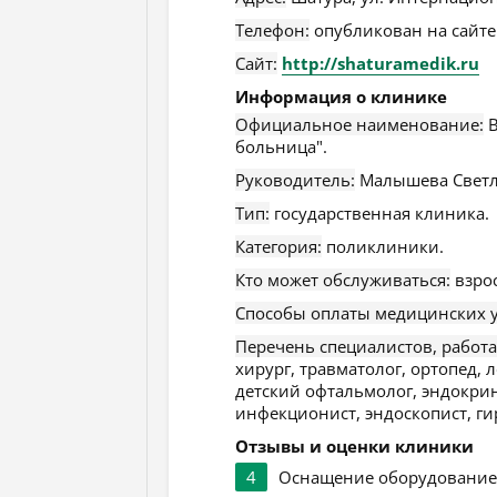
Телефон:
опубликован на сайте
Сайт:
http://shaturamedik.ru
Информация о клинике
Официальное наименование:
В
больница".
Руководитель:
Малышева Светл
Тип:
государственная клиника.
Категория:
поликлиники.
Кто может обслуживаться:
взро
Способы оплаты медицинских у
Перечень специалистов, работ
хирург, травматолог, ортопед, л
детский офтальмолог, эндокрин
инфекционист, эндоскопист, ги
Отзывы и оценки клиники
4
Оснащение оборудовани