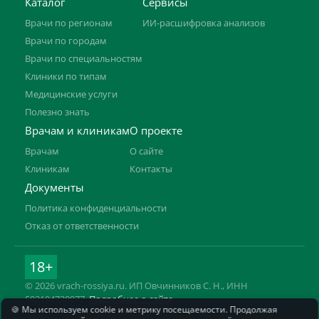
Каталог
Сервисы
Врачи по регионам
ИИ-расшифровка анализов
Врачи по городам
Врачи по специальностям
Клиники по типам
Медицинские услуги
Полезно знать
Врачам и клиникам
О проекте
Врачам
О сайте
Клиникам
Контакты
Документы
Политика конфиденциальности
Отказ от ответственности
18+
© 2026 vrach-rossiya.ru. ИП Овчинников С. Н., ИНН
592104728977.
Подробнее о сайте
🍪 Мы используем cookie и метрику посещаемости. Продолжая
Информация на сайте не заменяет приём врача. Имеются