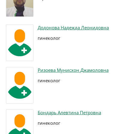
Додонова Надежда Леонидовна
гинеколог
Ризоева Мунисхон Джамоловна
гинеколог
Бондарь Алевтина Петровна
гинеколог