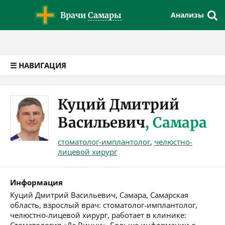
Версия для слабовидящих
Врачи
Самары
Анализы
☰ НАВИГАЦИЯ
Куций Дмитрий
Васильевич
, Самара
стоматолог-имплантолог
,
челюстно-
лицевой хирург
Информация
Куций Дмитрий Васильевич, Самара, Самарская
область, взрослый врач: стоматолог-имплантолог,
челюстно-лицевой хирург, работает в клинике: