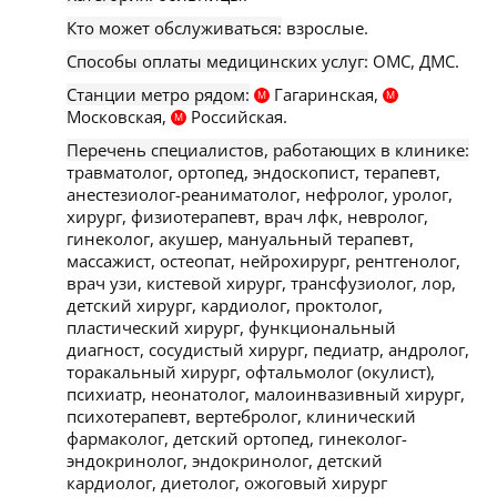
Кто может обслуживаться:
взрослые.
Способы оплаты медицинских услуг:
ОМС, ДМС.
Станции метро рядом:
Гагаринская,
М
М
Московская,
Российская.
М
Перечень специалистов, работающих в клинике:
травматолог, ортопед, эндоскопист, терапевт,
анестезиолог-реаниматолог, нефролог, уролог,
хирург, физиотерапевт, врач лфк, невролог,
гинеколог, акушер, мануальный терапевт,
массажист, остеопат, нейрохирург, рентгенолог,
врач узи, кистевой хирург, трансфузиолог, лор,
детский хирург, кардиолог, проктолог,
пластический хирург, функциональный
диагност, сосудистый хирург, педиатр, андролог,
торакальный хирург, офтальмолог (окулист),
психиатр, неонатолог, малоинвазивный хирург,
психотерапевт, вертебролог, клинический
фармаколог, детский ортопед, гинеколог-
эндокринолог, эндокринолог, детский
кардиолог, диетолог, ожоговый хирург