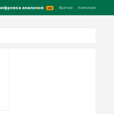
Версия для слабовидящих
ифровка анализов
Врачам
Клиникам
ИИ