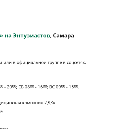
» на Энтузиастов
, Самара
 или в официальной группе в соцсетях.
00
- 20
00
; СБ 08
00
- 16
00
; ВС 09
00
- 15
00
.
ицинская компания ИДК».
ч.
ики.