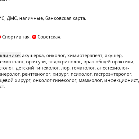
С, ДМС, наличные, банковская карта.
Спортивная,
Советская.
М
 клинике:
акушерка, онколог, химиотерапевт, акушер,
ревматолог, врач узи, эндокринолог, врач общей практики,
толог, детский гинеколог, лор, гематолог, анестезиолог-
неролог, рентгенолог, хирург, психолог, гастроэнтеролог,
ицевой хирург, онколог-гинеколог, маммолог, инфекционист
ст.