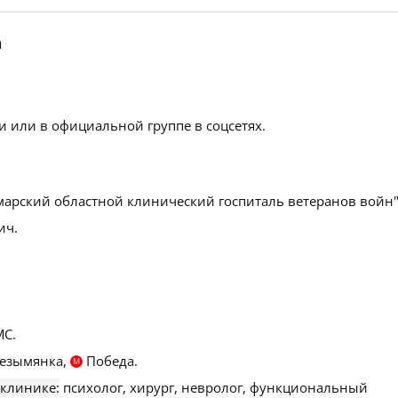
а
.
 или в официальной группе в соцсетях.
марский областной клинический госпиталь ветеранов войн"
ич.
С.
езымянка,
Победа.
М
 клинике:
психолог, хирург, невролог, функциональный