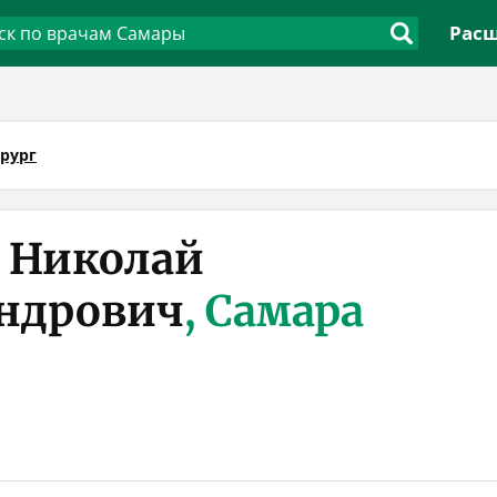
Расш
рург
 Николай
ндрович
, Самара