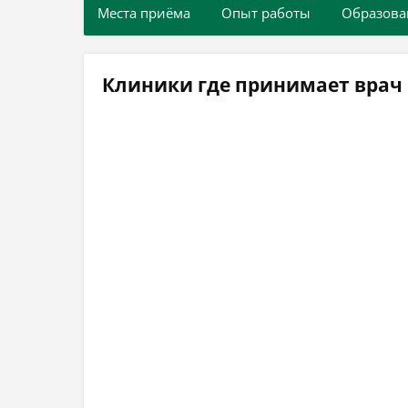
Места приёма
Опыт работы
Образова
Клиники где принимает врач