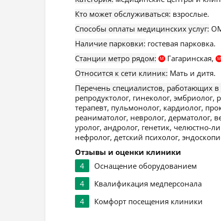
Кто может обслуживаться:
взрослые.
Способы оплаты медицинских услуг:
ОМ
Наличие парковки:
гостевая парковка.
Станции метро рядом:
Гагаринская,
М
М
Относится к сети клиник:
Мать и дитя.
Перечень специалистов, работающих в
репродуктолог, гинеколог, эмбриолог, 
терапевт, пульмонолог, кардиолог, прок
реаниматолог, невролог, дерматолог, ве
уролог, андролог, генетик, челюстно-л
нефролог, детский психолог, эндоскопи
Отзывы и оценки клиники
4
Оснащение оборудованием
4
Квалификация медперсонала
4
Комфорт посещения клиники