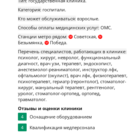
Тип:
государственная клиника.
Категория:
госпитали.
Кто может обслуживаться:
взрослые.
Способы оплаты медицинских услуг:
ОМС.
Станции метро рядом:
Советская,
М
М
Безымянка,
Победа.
М
Перечень специалистов, работающих в клинике:
психолог, хирург, невролог, функциональный
диагност, врач узи, терапевт, эндоскопист,
анестезиолог-реаниматолог, инструктор лфк,
офтальмолог (окулист), врач лфк, физиотерапевт,
психотерапевт, гериатр (геронтолог), стоматолог-
хирург, мануальный терапевт, рентгенолог,
уролог, стоматолог-ортопед, ортопед,
травматолог.
Отзывы и оценки клиники
4
Оснащение оборудованием
4
Квалификация медперсонала