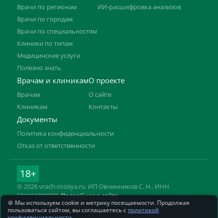
Врачи по регионам
ИИ-расшифровка анализов
Врачи по городам
Врачи по специальностям
Клиники по типам
Медицинские услуги
Полезно знать
Врачам и клиникам
О проекте
Врачам
О сайте
Клиникам
Контакты
Документы
Политика конфиденциальности
Отказ от ответственности
18+
© 2026 vrach-rossiya.ru. ИП Овчинников С. Н., ИНН
592104728977.
Подробнее о сайте
🍪 Мы используем cookie и метрику посещаемости. Продолжая
Информация на сайте не заменяет приём врача. Имеются
пользоваться сайтом, вы соглашаетесь с
политикой
противопоказания, необходима консультация специалиста.
конфиденциальности
.