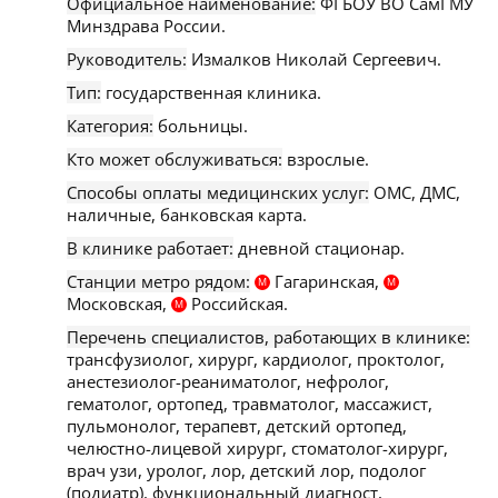
Официальное наименование:
ФГБОУ ВО СамГМУ
Минздрава России.
Руководитель:
Измалков Николай Сергеевич.
Тип:
государственная клиника.
Категория:
больницы.
Кто может обслуживаться:
взрослые.
Способы оплаты медицинских услуг:
ОМС, ДМС,
наличные, банковская карта.
В клинике работает:
дневной стационар.
Станции метро рядом:
Гагаринская,
М
М
Московская,
Российская.
М
Перечень специалистов, работающих в клинике:
трансфузиолог, хирург, кардиолог, проктолог,
анестезиолог-реаниматолог, нефролог,
гематолог, ортопед, травматолог, массажист,
пульмонолог, терапевт, детский ортопед,
челюстно-лицевой хирург, стоматолог-хирург,
врач узи, уролог, лор, детский лор, подолог
(подиатр), функциональный диагност,