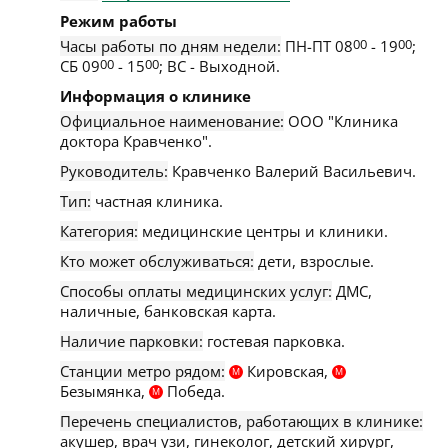
Режим работы
Часы работы по дням недели:
ПН-ПТ 08
00
- 19
00
;
СБ 09
00
- 15
00
; ВС - Выходной.
Информация о клинике
Официальное наименование:
ООО "Клиника
доктора Кравченко".
Руководитель:
Кравченко Валерий Васильевич.
Тип:
частная клиника.
Категория:
медицинские центры и клиники.
Кто может обслуживаться:
дети, взрослые.
Способы оплаты медицинских услуг:
ДМС,
наличные, банковская карта.
Наличие парковки:
гостевая парковка.
Станции метро рядом:
Кировская,
М
М
Безымянка,
Победа.
М
Перечень специалистов, работающих в клинике:
акушер, врач узи, гинеколог, детский хирург,