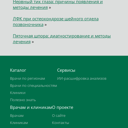
Нервный тик глаза: причины появления и
методы лечения
»
ЛФК при остеохондрозе шейного отдела
позвоночника
»
Пяточная шпора: диагностирование и методы
лечения
»
Каталог
Сервисы
Врачи по регионам
ИИ-расшифровка анализов
Врачи по специальностям
Клиники
Полезно знать
Врачам и клиникам
О проекте
Врачам
О сайте
Клиникам
Контакты