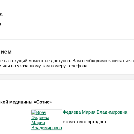
а
и
риём
ие на текущий момент не доступна. Вам необходимо записаться 
 или по указанному там номеру телефона.
еской медицины «Сотис»
Федяева Мария Владимировна
стоматолог-ортодонт