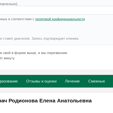
язательно)
нных в соответствии с
политикой конфиденциальности
не ставит диагнозов. Запись подтверждает клиника.
те свой в форме выше, и мы перезвоним.
ёт минуту.
разование
Отзывы и оценки
Лечение
Смежные
рач Родионова Елена Анатольевна