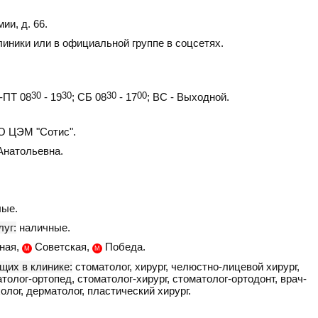
ии, д. 66
.
линики или в официальной группе в соцсетях.
ПТ 08
30
- 19
30
; СБ 08
30
- 17
00
; ВС - Выходной.
 ЦЭМ "Сотис".
Анатольевна.
ые.
уг:
наличные.
ная,
Советская,
Победа.
М
М
щих в клинике:
стоматолог, хирург, челюстно-лицевой хирург,
толог-ортопед, стоматолог-хирург, стоматолог-ортодонт, врач-
олог, дерматолог, пластический хирург.