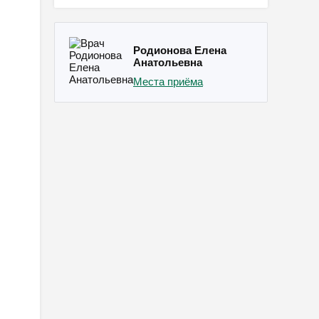
Родионова Елена
Анатольевна
Места приёма