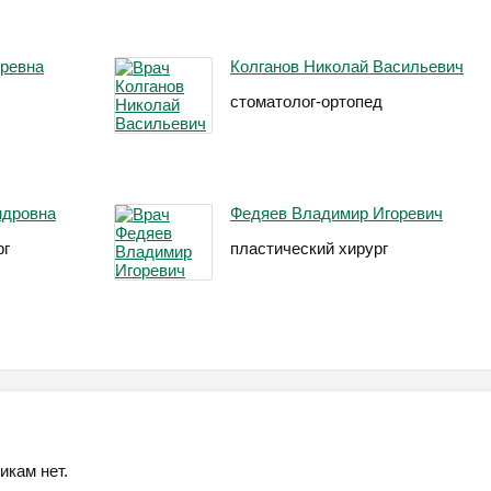
оревна
Колганов Николай Васильевич
стоматолог-ортопед
ндровна
Федяев Владимир Игоревич
рг
пластический хирург
икам нет.