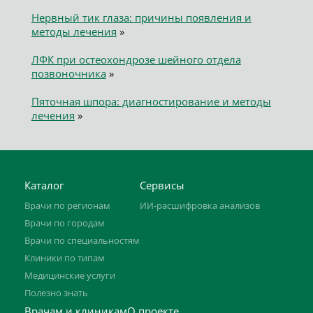
Нервный тик глаза: причины появления и
методы лечения
»
ЛФК при остеохондрозе шейного отдела
позвоночника
»
Пяточная шпора: диагностирование и методы
лечения
»
Каталог
Сервисы
Врачи по регионам
ИИ-расшифровка анализов
Врачи по городам
Врачи по специальностям
Клиники по типам
Медицинские услуги
Полезно знать
Врачам и клиникам
О проекте