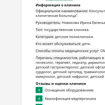
Информация о клинике
Официальное наименование:
Консульт
клиническая больница".
Руководитель:
Новикова Ирина Евгенье
Тип:
государственная клиника.
Категория:
детские поликлиники.
Кто может обслуживаться:
дети.
Способы оплаты медицинских услуг:
ОМ
Перечень специалистов, работающих в
гинеколог, терапевт, педиатр, дерматол
детский гастроэнтеролог, детский офтал
сурдолог, детский ортопед, травматолог
иммунолог, детский нефролог, детский 
Отзывы и оценки клиники
4
Оснащение оборудованием
4
Квалификация медперсонала