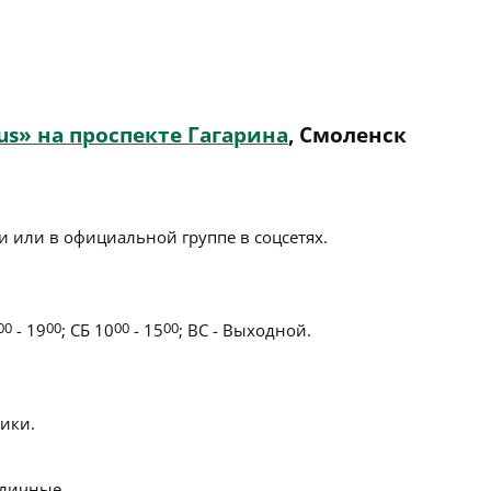
s» на проспекте Гагарина
, Смоленск
 или в официальной группе в соцсетях.
00
- 19
00
; СБ 10
00
- 15
00
; ВС - Выходной.
ики.
личные.