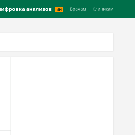
Версия для слабовидящих
ифровка анализов
Врачам
Клиникам
ИИ