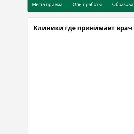
Места приёма
Опыт работы
Образова
Клиники где принимает врач