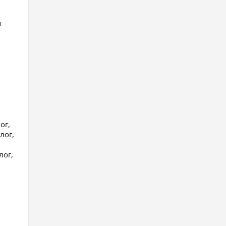
я
ог,
лог,
лог,