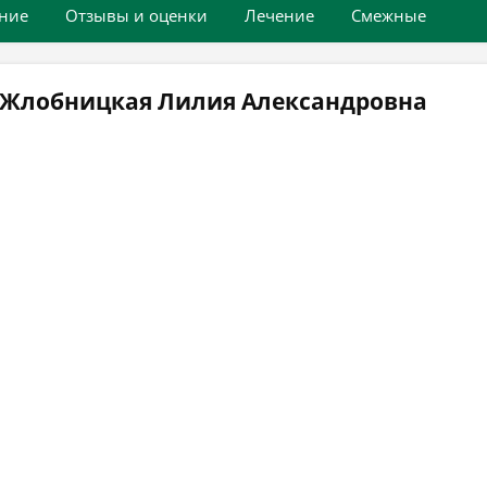
ние
Отзывы и оценки
Лечение
Смежные
 Жлобницкая Лилия Александровна