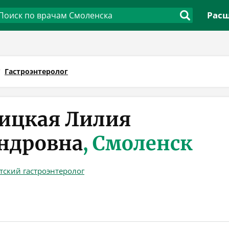
Расш
Гастроэнтеролог
ицкая Лилия
ндровна
, Смоленск
тский гастроэнтеролог