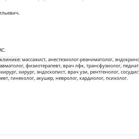
ильевич.
С.
 клинике:
массажист, анестезиолог-реаниматолог, эндокрино
вматолог, физиотерапевт, врач лфк, трансфузиолог, педиат
хирург, хирург, эндоскопист, врач узи, рентгенолог, сосуди
вт, гинеколог, акушер, невролог, кардиолог, психолог.