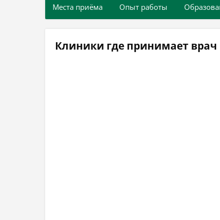
Места приёма
Опыт работы
Образова
Клиники где принимает врач