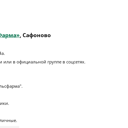
Фарма»
, Сафоново
4а
.
 или в официальной группе в соцсетях.
ьсфарма".
ики.
личные.