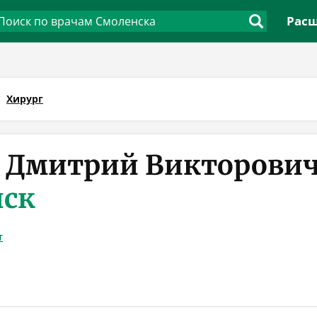
Расш
Хирург
 Дмитрий Викторови
нск
т