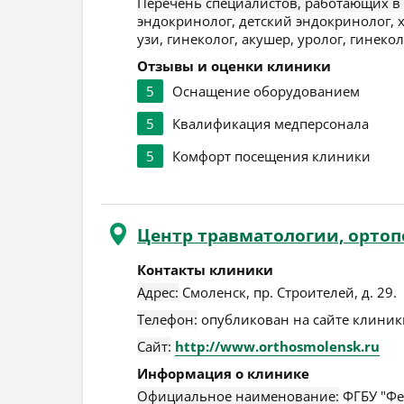
Перечень специалистов, работающих в
эндокринолог, детский эндокринолог, 
узи, гинеколог, акушер, уролог, гинеко
Отзывы и оценки клиники
5
Оснащение оборудованием
5
Квалификация медперсонала
5
Комфорт посещения клиники
Центр травматологии, орто
Контакты клиники
Адрес:
Смоленск
,
пр. Строителей, д. 29
.
Телефон:
опубликован на сайте клиники
Сайт:
http://www.orthosmolensk.ru
Информация о клинике
Официальное наименование:
ФГБУ "Фе