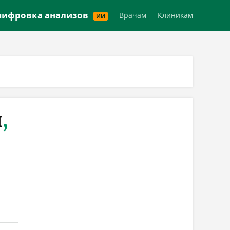
Версия для слабовидящих
ифровка анализов
Врачам
Клиникам
ИИ
ч
,