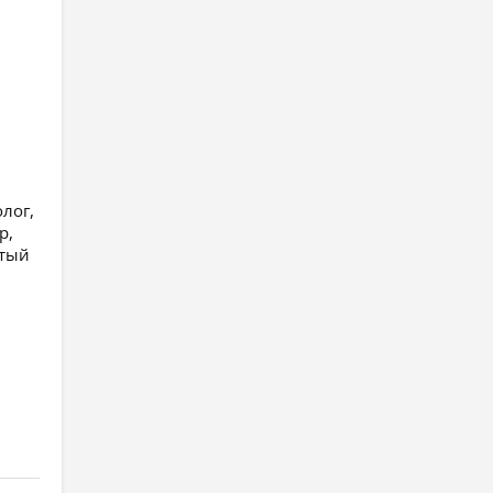
лог,
р,
стый