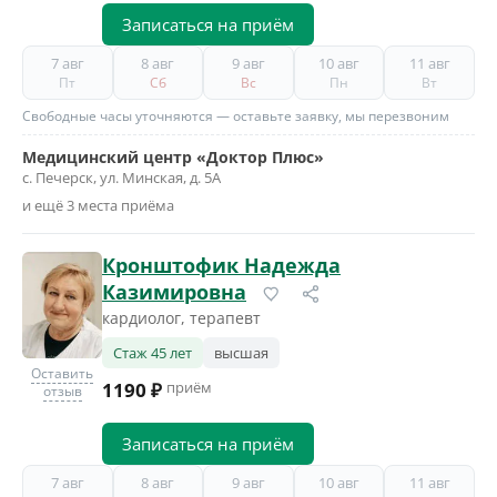
Записаться на приём
7 авг
8 авг
9 авг
10 авг
11 авг
Пт
Сб
Вс
Пн
Вт
Свободные часы уточняются — оставьте заявку, мы перезвоним
Медицинский центр «Доктор Плюс»
с. Печерск, ул. Минская, д. 5А
и ещё 3 места приёма
Кронштофик Надежда
Казимировна
кардиолог, терапевт
Стаж 45 лет
высшая
Оставить
1190 ₽
приём
отзыв
Записаться на приём
7 авг
8 авг
9 авг
10 авг
11 авг