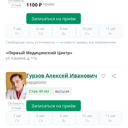
Оставить
1100 ₽
приём
отзыв
Записаться на приём
7 авг
8 авг
9 авг
10 авг
11 авг
Пт
Сб
Вс
Пн
Вт
Свободные часы уточняются — оставьте заявку, мы перезвоним
«Первый Медицинский Центр»
ул. Кашена, д. 11а
Гурзов Алексей Иванович
кардиолог
Стаж 49 лет
высшая
Оставить
Записаться на приём
отзыв
7 авг
8 авг
9 авг
10 авг
11 авг
Пт
Сб
Вс
Пн
Вт