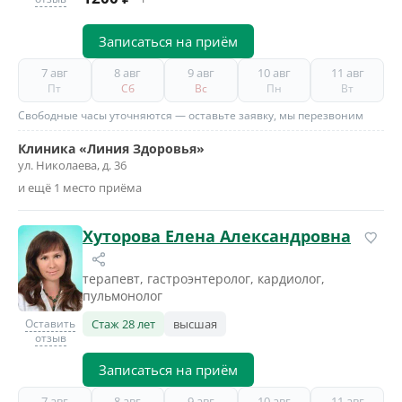
Записаться на приём
7 авг
8 авг
9 авг
10 авг
11 авг
Пт
Сб
Вс
Пн
Вт
Свободные часы уточняются — оставьте заявку, мы перезвоним
Клиника «Линия Здоровья»
ул. Николаева, д. 36
и ещё 1 место приёма
Хуторова Елена Александровна
терапевт, гастроэнтеролог, кардиолог,
пульмонолог
Оставить
Стаж 28 лет
высшая
отзыв
Записаться на приём
7 авг
8 авг
9 авг
10 авг
11 авг