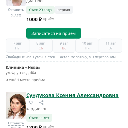
диагност
Оставить
Стаж 23 года
первая
отзыв
1000 ₽
приём
Записаться на приём
7 авг
8 авг
9 авг
10 авг
11 авг
Пт
Сб
Вс
Пн
Вт
Свободные часы уточняются — оставьте заявку, мы перезвоним
Клиника «Нева»
ул. Фрунзе, д. 40а
и ещё 1 место приёма
Сундукова Ксения Александровна
кардиолог
Стаж 11 лет
Оставить
1200 ₽
приём
отзыв