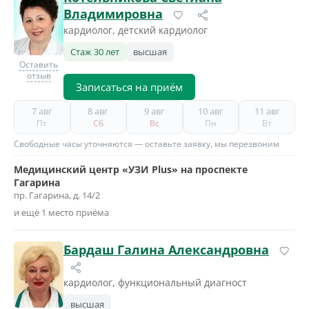
Владимировна
кардиолог, детский кардиолог
Стаж 30 лет
высшая
Оставить
отзыв
Записаться на приём
7 авг
8 авг
9 авг
10 авг
11 авг
Пт
Сб
Вс
Пн
Вт
Свободные часы уточняются — оставьте заявку, мы перезвоним
Медицинский центр «УЗИ Plus» на проспекте
Гагарина
пр. Гагарина, д. 14/2
и ещё 1 место приёма
Бардаш Галина Александровна
кардиолог, функциональный диагност
высшая