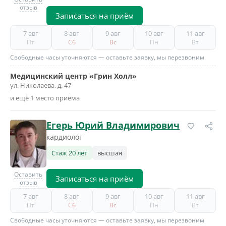
отзыв
Записаться на приём
7 авг
8 авг
9 авг
10 авг
11 авг
Пт
Сб
Вс
Пн
Вт
Свободные часы уточняются — оставьте заявку, мы перезвоним
Медицинский центр «Грин Холл»
ул. Николаева, д. 47
и ещё 1 место приёма
Егерь Юрий Владимирович
кардиолог
Стаж 20 лет
высшая
Оставить
Записаться на приём
отзыв
7 авг
8 авг
9 авг
10 авг
11 авг
Пт
Сб
Вс
Пн
Вт
Свободные часы уточняются — оставьте заявку, мы перезвоним