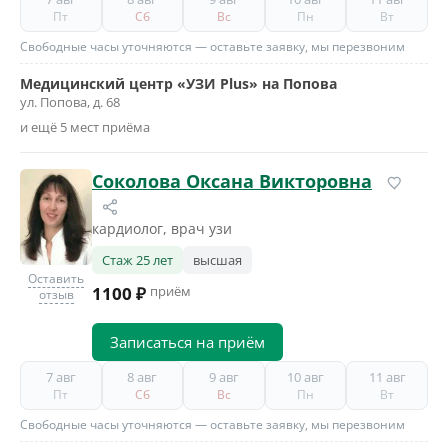
Пт
Сб
Вс
Пн
Вт
Свободные часы уточняются — оставьте заявку, мы перезвоним
Медицинский центр «УЗИ Plus» на Попова
ул. Попова, д. 68
и ещё 5 мест приёма
Соколова Оксана Викторовна
кардиолог, врач узи
Стаж 25 лет
высшая
Оставить
1100 ₽
приём
отзыв
Записаться на приём
7 авг
8 авг
9 авг
10 авг
11 авг
Пт
Сб
Вс
Пн
Вт
Свободные часы уточняются — оставьте заявку, мы перезвоним