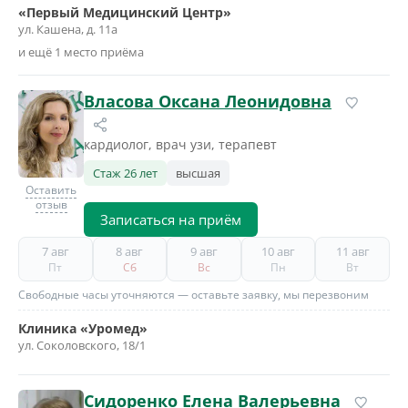
«Первый Медицинский Центр»
ул. Кашена, д. 11а
и ещё 1 место приёма
Власова Оксана Леонидовна
кардиолог, врач узи, терапевт
Стаж 26 лет
высшая
Оставить
отзыв
Записаться на приём
7 авг
8 авг
9 авг
10 авг
11 авг
Пт
Сб
Вс
Пн
Вт
Свободные часы уточняются — оставьте заявку, мы перезвоним
Клиника «Уромед»
ул. Соколовского, 18/1
Сидоренко Елена Валерьевна