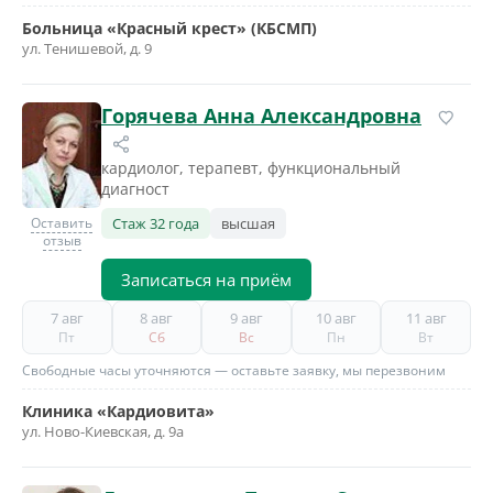
Больница «Красный крест» (КБСМП)
ул. Тенишевой, д. 9
Горячева Анна Александровна
кардиолог, терапевт, функциональный
диагност
Оставить
Стаж 32 года
высшая
отзыв
Записаться на приём
7 авг
8 авг
9 авг
10 авг
11 авг
Пт
Сб
Вс
Пн
Вт
Свободные часы уточняются — оставьте заявку, мы перезвоним
Клиника «Кардиовита»
ул. Ново-Киевская, д. 9а