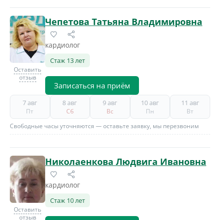
Чепетова Татьяна Владимировна
кардиолог
Стаж 13 лет
Оставить
отзыв
Записаться на приём
7 авг
8 авг
9 авг
10 авг
11 авг
Пт
Сб
Вс
Пн
Вт
Свободные часы уточняются — оставьте заявку, мы перезвоним
Николаенкова Людвига Ивановна
кардиолог
Стаж 10 лет
Оставить
отзыв