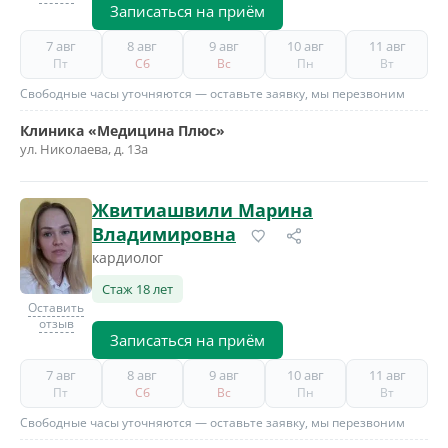
Записаться на приём
7 авг
8 авг
9 авг
10 авг
11 авг
Пт
Сб
Вс
Пн
Вт
Свободные часы уточняются — оставьте заявку, мы перезвоним
Клиника «Медицина Плюс»
ул. Николаева, д. 13а
Жвитиашвили Марина
Владимировна
кардиолог
Стаж 18 лет
Оставить
отзыв
Записаться на приём
7 авг
8 авг
9 авг
10 авг
11 авг
Пт
Сб
Вс
Пн
Вт
Свободные часы уточняются — оставьте заявку, мы перезвоним