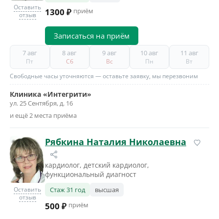
Оставить
1300 ₽
приём
отзыв
Записаться на приём
7 авг
8 авг
9 авг
10 авг
11 авг
Пт
Сб
Вс
Пн
Вт
Свободные часы уточняются — оставьте заявку, мы перезвоним
Клиника «Интегрити»
ул. 25 Сентября, д. 16
и ещё 2 места приёма
Рябкина Наталия Николаевна
кардиолог, детский кардиолог,
функциональный диагност
Оставить
Стаж 31 год
высшая
отзыв
500 ₽
приём