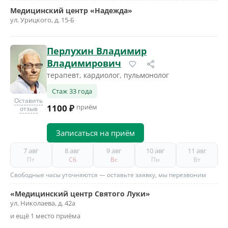
Медицинский центр «Надежда»
ул. Урицкого, д. 15-Б
Перлухин Владимир
Владимирович
терапевт, кардиолог, пульмонолог
Стаж 33 года
Оставить
1100 ₽
приём
отзыв
Записаться на приём
7 авг
8 авг
9 авг
10 авг
11 авг
Пт
Сб
Вс
Пн
Вт
Свободные часы уточняются — оставьте заявку, мы перезвоним
«Медицинский центр Святого Луки»
ул. Николаева, д. 42а
и ещё 1 место приёма