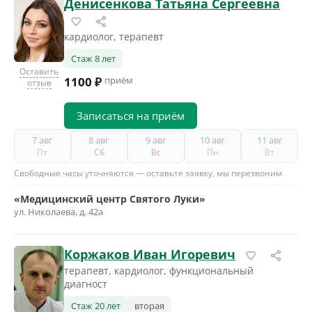
Денисенкова Татьяна Сергеевна
кардиолог, терапевт
Стаж 8 лет
Оставить
1100 ₽
приём
отзыв
Записаться на приём
7 авг
8 авг
9 авг
10 авг
11 авг
Пт
Сб
Вс
Пн
Вт
Свободные часы уточняются — оставьте заявку, мы перезвоним
«Медицинский центр Святого Луки»
ул. Николаева, д. 42а
Коржаков Иван Игоревич
терапевт, кардиолог, функциональный
диагност
Стаж 20 лет
вторая