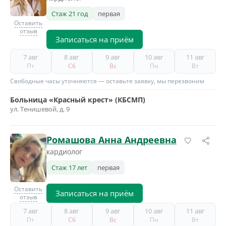
Стаж 21 год
первая
Оставить
отзыв
Записаться на приём
7 авг
8 авг
9 авг
10 авг
11 авг
Пт
Сб
Вс
Пн
Вт
Свободные часы уточняются — оставьте заявку, мы перезвоним
Больница «Красный крест» (КБСМП)
ул. Тенишевой, д. 9
Ромашова Анна Андреевна
кардиолог
Стаж 17 лет
первая
Оставить
Записаться на приём
отзыв
7 авг
8 авг
9 авг
10 авг
11 авг
Пт
Сб
Вс
Пн
Вт