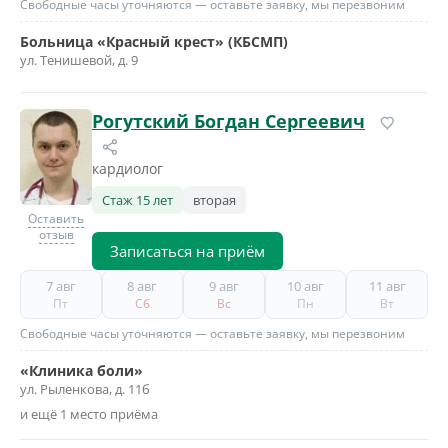
Свободные часы уточняются — оставьте заявку, мы перезвоним
Больница «Красный крест» (КБСМП)
ул. Тенишевой, д. 9
Рогутский Богдан Сергеевич
кардиолог
Стаж 15 лет
вторая
Оставить
отзыв
Записаться на приём
7 авг
8 авг
9 авг
10 авг
11 авг
Пт
Сб
Вс
Пн
Вт
Свободные часы уточняются — оставьте заявку, мы перезвоним
«Клиника боли»
ул. Рыленкова, д. 11б
и ещё 1 место приёма