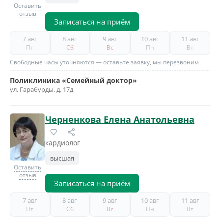
Оставить
отзыв
Записаться на приём
7 авг
8 авг
9 авг
10 авг
11 авг
Пт
Сб
Вс
Пн
Вт
Свободные часы уточняются — оставьте заявку, мы перезвоним
Поликлиника «Семейный доктор»
ул. Гарабурды, д. 17д
Черненкова Елена Анатольевна
кардиолог
высшая
Оставить
отзыв
Записаться на приём
7 авг
8 авг
9 авг
10 авг
11 авг
Пт
Сб
Вс
Пн
Вт