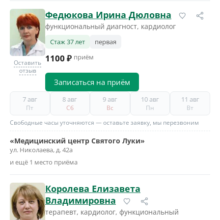
Федюкова Ирина Дюловна
функциональный диагност, кардиолог
Стаж 37 лет
первая
1100 ₽
приём
Оставить
отзыв
Записаться на приём
7 авг
8 авг
9 авг
10 авг
11 авг
Пт
Сб
Вс
Пн
Вт
Свободные часы уточняются — оставьте заявку, мы перезвоним
«Медицинский центр Святого Луки»
ул. Николаева, д. 42а
и ещё 1 место приёма
Королева Елизавета
Владимировна
терапевт, кардиолог, функциональный