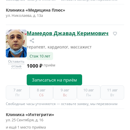
Клиника «Медицина Плюс»
ул. Николаева, д. 13а
Мамедов Джавад Керимович
терапевт, кардиолог, массажист
Стаж 10 лет
Оставить
1000 ₽
приём
отзыв
Записаться на приём
7 авг
8 авг
9 авг
10 авг
11 авг
Пт
Сб
Вс
Пн
Вт
Свободные часы уточняются — оставьте заявку, мы перезвоним
Клиника «Интегрити»
ул. 25 Сентября, д. 16
и ещё 1 место приёма