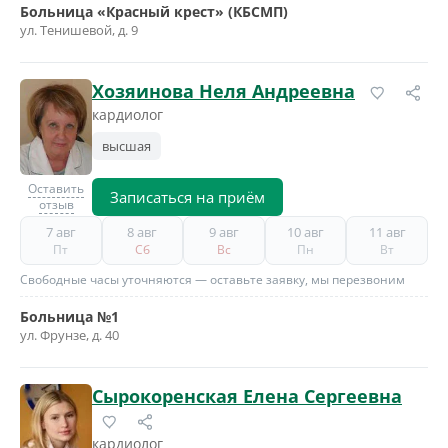
Больница «Красный крест» (КБСМП)
ул. Тенишевой, д. 9
Хозяинова Неля Андреевна
кардиолог
высшая
Оставить
Записаться на приём
отзыв
7 авг
8 авг
9 авг
10 авг
11 авг
Пт
Сб
Вс
Пн
Вт
Свободные часы уточняются — оставьте заявку, мы перезвоним
Больница №1
ул. Фрунзе, д. 40
Сырокоренская Елена Сергеевна
кардиолог