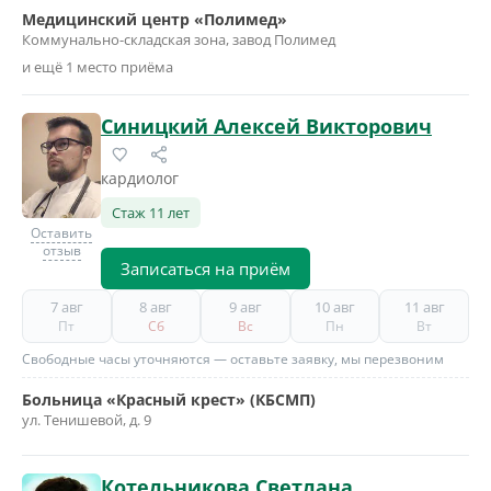
Медицинский центр «Полимед»
Коммунально-складская зона, завод Полимед
и ещё 1 место приёма
Синицкий Алексей Викторович
кардиолог
Стаж 11 лет
Оставить
отзыв
Записаться на приём
7 авг
8 авг
9 авг
10 авг
11 авг
Пт
Сб
Вс
Пн
Вт
Свободные часы уточняются — оставьте заявку, мы перезвоним
Больница «Красный крест» (КБСМП)
ул. Тенишевой, д. 9
Котельникова Светлана