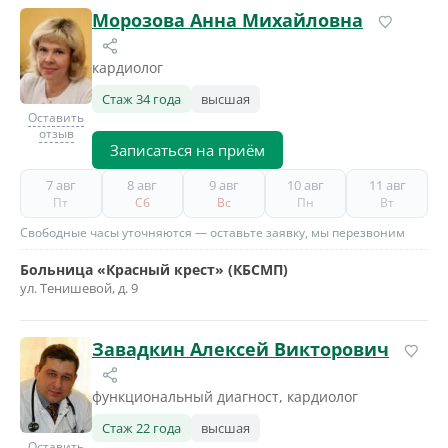
Морозова Анна Михайловна
кардиолог
Стаж 34 года
высшая
Оставить
отзыв
Записаться на приём
7 авг
8 авг
9 авг
10 авг
11 авг
Пт
Сб
Вс
Пн
Вт
Свободные часы уточняются — оставьте заявку, мы перезвоним
Больница «Красный крест» (КБСМП)
ул. Тенишевой, д. 9
Завадкин Алексей Викторович
функциональный диагност, кардиолог
Стаж 22 года
высшая
Оставить