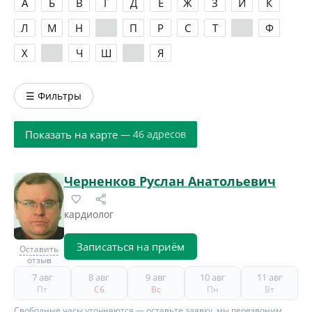
А
Б
В
Г
Д
Е
Ж
З
И
К
Л
М
Н
О
П
Р
С
Т
У
Ф
Х
Ц
Ч
Ш
Э
Я
☰ Фильтры
Показать на карте
— 46 адресов
Черненков Руслан Анатольевич
кардиолог
Записаться на приём
Оставить
отзыв
7 авг
8 авг
9 авг
10 авг
11 авг
Пт
Сб
Вс
Пн
Вт
Свободные часы уточняются — оставьте заявку, мы перезвоним