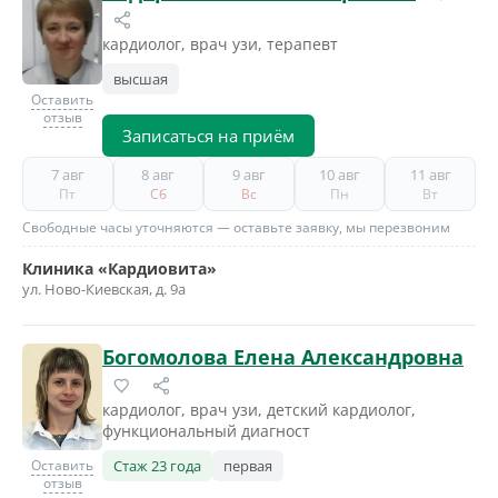
кардиолог, врач узи, терапевт
высшая
Оставить
отзыв
Записаться на приём
7 авг
8 авг
9 авг
10 авг
11 авг
Пт
Сб
Вс
Пн
Вт
Свободные часы уточняются — оставьте заявку, мы перезвоним
Клиника «Кардиовита»
ул. Ново-Киевская, д. 9а
Богомолова Елена Александровна
кардиолог, врач узи, детский кардиолог,
функциональный диагност
Оставить
Стаж 23 года
первая
отзыв