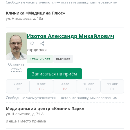
Свободные часы уточняются — оставьте заявку, мы перезвоним
Клиника «Медицина Плюс»
ул. Николаева, д. 13а
Изотов Александр Михайлович
кардиолог
Стаж 26 лет
высшая
Оставить
отзыв
Записаться на приём
7 авг
8 авг
9 авг
10 авг
11 авг
Пт
Сб
Вс
Пн
Вт
Свободные часы уточняются — оставьте заявку, мы перезвоним
Медицинский центр «Клиник Парк»
ул. Шевченко, д. 71-А
и ещё 1 место приёма