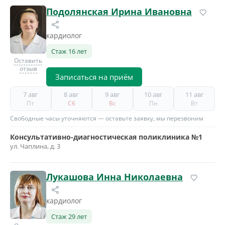
Подолянская Ирина Ивановна
кардиолог
Стаж 16 лет
Оставить
отзыв
Записаться на приём
7 авг
8 авг
9 авг
10 авг
11 авг
Пт
Сб
Вс
Пн
Вт
Свободные часы уточняются — оставьте заявку, мы перезвоним
Консультативно-диагностическая поликлиника №1
ул. Чаплина, д. 3
Лукашова Инна Николаевна
кардиолог
Стаж 29 лет