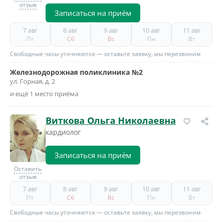
отзыв
Записаться на приём
7 авг
8 авг
9 авг
10 авг
11 авг
Пт
Сб
Вс
Пн
Вт
Свободные часы уточняются — оставьте заявку, мы перезвоним
Железнодорожная поликлиника №2
ул. Горная, д. 2
и ещё 1 место приёма
Виткова Ольга Николаевна
кардиолог
Записаться на приём
Оставить
отзыв
7 авг
8 авг
9 авг
10 авг
11 авг
Пт
Сб
Вс
Пн
Вт
Свободные часы уточняются — оставьте заявку, мы перезвоним