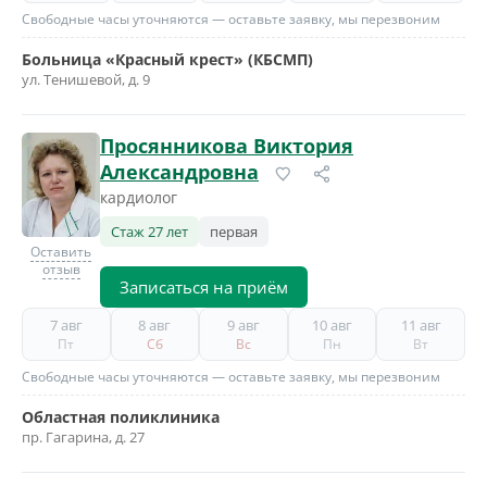
Свободные часы уточняются — оставьте заявку, мы перезвоним
Больница «Красный крест» (КБСМП)
ул. Тенишевой, д. 9
Просянникова Виктория
Александровна
кардиолог
Стаж 27 лет
первая
Оставить
отзыв
Записаться на приём
7 авг
8 авг
9 авг
10 авг
11 авг
Пт
Сб
Вс
Пн
Вт
Свободные часы уточняются — оставьте заявку, мы перезвоним
Областная поликлиника
пр. Гагарина, д. 27