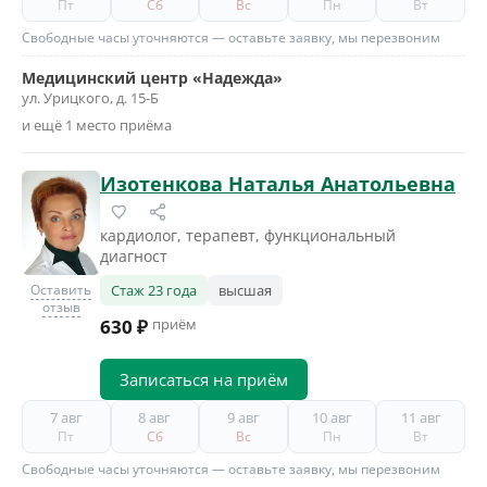
Пт
Сб
Вс
Пн
Вт
Свободные часы уточняются — оставьте заявку, мы перезвоним
Медицинский центр «Надежда»
ул. Урицкого, д. 15-Б
и ещё 1 место приёма
Изотенкова Наталья Анатольевна
кардиолог, терапевт, функциональный
диагност
Оставить
Стаж 23 года
высшая
отзыв
630 ₽
приём
Записаться на приём
7 авг
8 авг
9 авг
10 авг
11 авг
Пт
Сб
Вс
Пн
Вт
Свободные часы уточняются — оставьте заявку, мы перезвоним