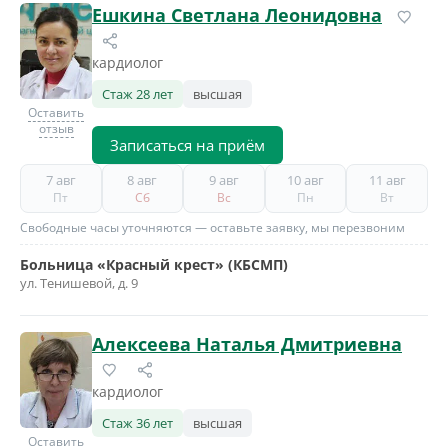
Ешкина Светлана Леонидовна
кардиолог
Стаж 28 лет
высшая
Оставить
отзыв
Записаться на приём
7 авг
8 авг
9 авг
10 авг
11 авг
Пт
Сб
Вс
Пн
Вт
Свободные часы уточняются — оставьте заявку, мы перезвоним
Больница «Красный крест» (КБСМП)
ул. Тенишевой, д. 9
Алексеева Наталья Дмитриевна
кардиолог
Стаж 36 лет
высшая
Оставить