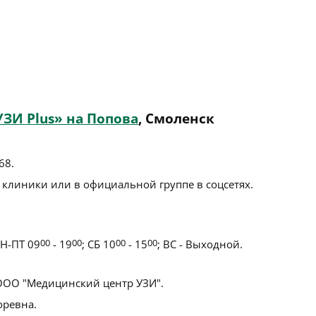
ЗИ Plus» на Попова
, Смоленск
 68
.
 клиники или в официальной группе в соцсетях.
Н-ПТ 09
00
- 19
00
; СБ 10
00
- 15
00
; ВС - Выходной.
ОО "Медицинский центр УЗИ".
оревна.