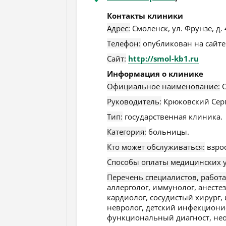
Контакты клиники
Адрес:
Смоленск
,
ул. Фрунзе, д.
Телефон:
опубликован на сайте
Сайт:
http://smol-kb1.ru
Информация о клинике
Официальное наименование:
О
Руководитель:
Крюковский Серг
Тип:
государственная клиника.
Категория:
больницы.
Кто может обслуживаться:
взро
Способы оплаты медицинских у
Перечень специалистов, работ
аллерголог, иммунолог, анестез
кардиолог, сосудистый хирург,
невролог, детский инфекционис
функциональный диагност, неон