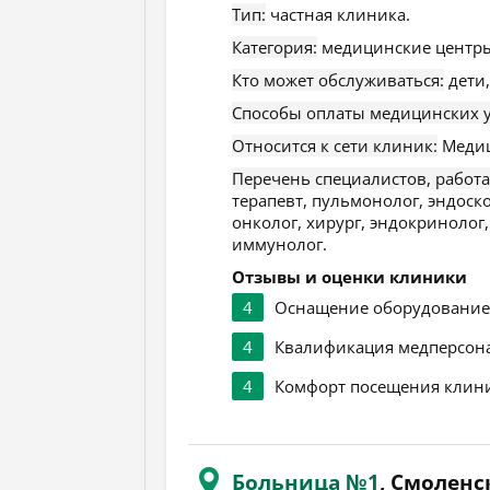
Тип:
частная клиника.
Категория:
медицинские центры
Кто может обслуживаться:
дети,
Способы оплаты медицинских у
Относится к сети клиник:
Медиц
Перечень специалистов, работ
терапевт, пульмонолог, эндоск
онколог, хирург, эндокринолог,
иммунолог.
Отзывы и оценки клиники
4
Оснащение оборудовани
4
Квалификация медперсон
4
Комфорт посещения клин
Больница №1
, Смоленс