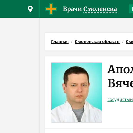
Врачи
Смоленска
Главная
Смоленская область
См
Апо
Вяч
сосудистый