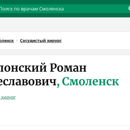
оленск
Сосудистый хирург
лонский Роман
еславович
, Смоленск
 хирург