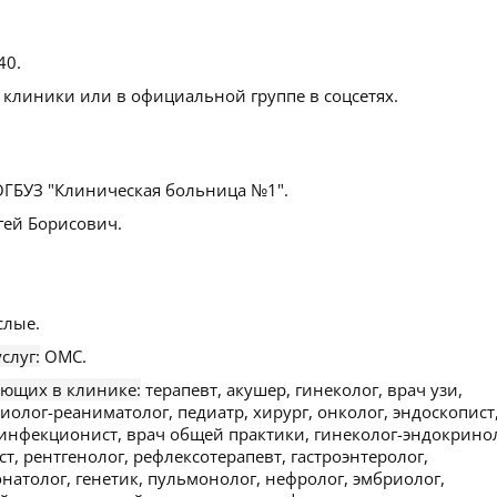
 40
.
 клиники или в официальной группе в соцсетях.
ГБУЗ "Клиническая больница №1".
ей Борисович.
слые.
слуг:
ОМС.
ающих в клинике:
терапевт, акушер, гинеколог, врач узи,
иолог-реаниматолог, педиатр, хирург, онколог, эндоскопист
 инфекционист, врач общей практики, гинеколог-эндокринол
т, рентгенолог, рефлексотерапевт, гастроэнтеролог,
атолог, генетик, пульмонолог, нефролог, эмбриолог,