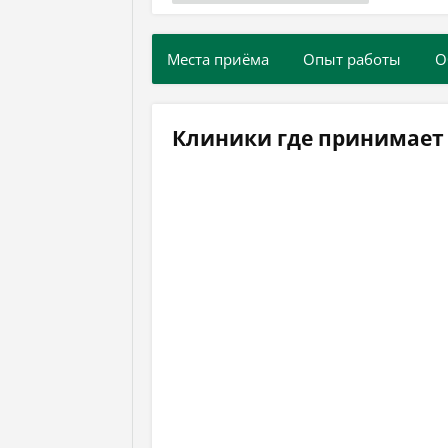
Места приёма
Опыт работы
О
Клиники где принимает