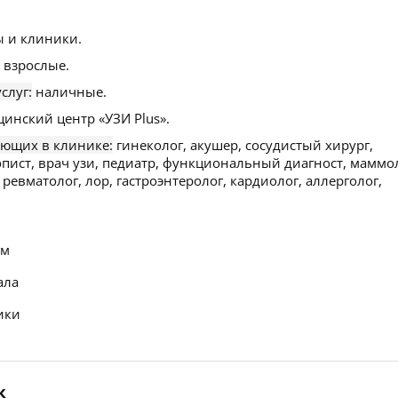
 и клиники.
 взрослые.
слуг:
наличные.
инский центр «УЗИ Plus».
ающих в клинике:
гинеколог, акушер, сосудистый хирург,
опист, врач узи, педиатр, функциональный диагност, маммо
 ревматолог, лор, гастроэнтеролог, кардиолог, аллерголог,
ем
ала
ики
к