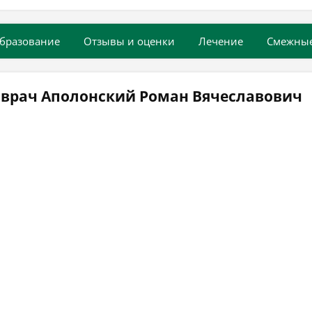
бразование
Отзывы и оценки
Лечение
Смежны
 врач Аполонский Роман Вячеславович