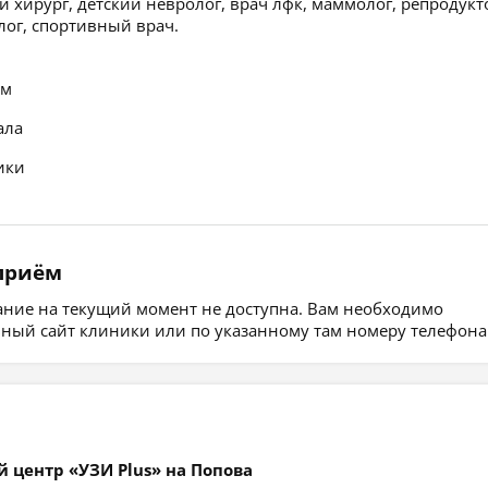
хирург, детский невролог, врач лфк, маммолог, репродукт
лог, спортивный врач.
ем
ала
ики
 приём
сание на текущий момент не доступна. Вам необходимо
ьный сайт клиники или по указанному там номеру телефона
 центр «УЗИ Plus» на Попова