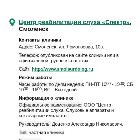
Центр реабилитации слуха «Спектр»
,
Смоленск
Контакты клиники
Адрес:
Смоленск
,
ул. Ломоносова, 10в
.
Телефон:
опубликован на сайте клиники или в
официальной группе в соцсетях.
Сайт:
http://www.smolsurdolog.ru
Режим работы
Часы работы по дням недели:
ПН-ПТ 10
00
- 19
00
; СБ
10
00
- 16
00
; ВС - Выходной.
Информация о клинике
Официальное наименование:
ООО "Центр
реабилитации слуха. Слуховые аппараты и
кохлеарные импланты.".
Руководитель:
Доценко Александр Николаевич.
Тип:
частная клиника.