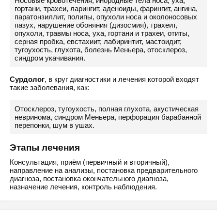
Носовые кровотечения, инородные тела носа, уха,
гортани, трахеи, ларингит, аденоиды, фарингит, ангина,
паратонзиллит, полипы, опухоли носа и околоносовых
пазух, нарушение обоняния (дизосмия), трахеит,
опухоли, травмы носа, уха, гортани и трахеи, отиты,
серная пробка, евстахиит, лабиринтит, мастоидит,
тугоухость, глухота, болезнь Меньера, отосклероз,
синдром укачивания.
Сурдолог
, в круг диагностики и лечения которой входят
такие заболевания, как:
Отосклероз, тугоухость, полная глухота, акустическая
невринома, синдром Меньера, перфорация барабанной
перепонки, шум в ушах.
Этапы лечения
Консультация, приём (первичный и вторичный),
направление на анализы, постановка предварительного
диагноза, постановка окончательного диагноза,
назначение лечения, контроль наблюдения.