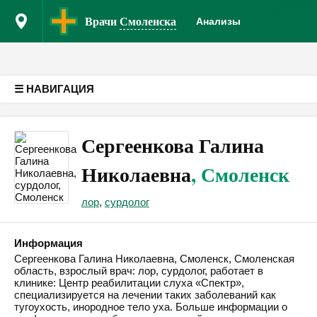
Врачам
К
Версия для слабовидящих
Врачи
Смоленска
Анализы
☰ НАВИГАЦИЯ
Сергеенкова Галина
Николаевна
, Смоленск
лор
,
сурдолог
Информация
Сергеенкова Галина Николаевна, Смоленск, Смоленская
область, взрослый врач: лор, сурдолог, работает в
клинике: Центр реабилитации слуха «Спектр»,
специализируется на лечении таких заболеваний как
тугоухость, инородное тело уха. Больше информации о