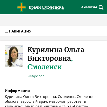
Версия для слабовидящих
Врачи
Смоленска
Анализы
☰ НАВИГАЦИЯ
Курилина Ольга
Викторовна
,
Смоленск
невролог
Информация
Курилина Ольга Викторовна, Смоленск, Смоленская
область, взрослый врач: невролог, работает в
клиниках: Центр реабилитации слуха «Спектр»,