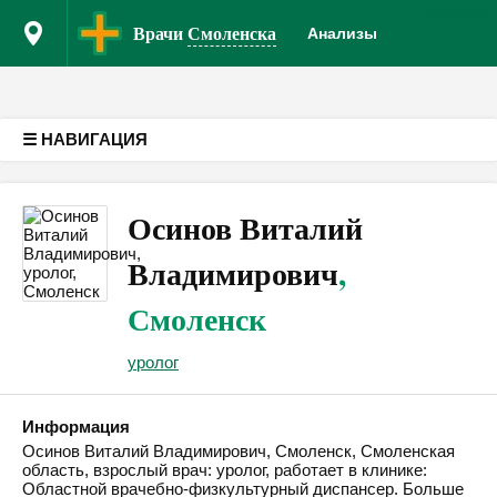
Врачам
К
Версия для слабовидящих
Врачи
Смоленска
Анализы
☰ НАВИГАЦИЯ
Осинов Виталий
Владимирович
,
Смоленск
уролог
Информация
Осинов Виталий Владимирович, Смоленск, Смоленская
область, взрослый врач: уролог, работает в клинике:
Областной врачебно-физкультурный диспансер. Больше