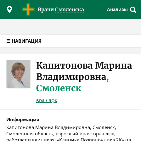
Версия для слабовидящих
Врачи
Смоленска
Анализы
☰ НАВИГАЦИЯ
Капитонова Марина
Владимировна
,
Смоленск
врач лфк
Информация
Капитонова Марина Владимировна, Смоленск,
Смоленская область, взрослый врач: врач лфк,
работает в клиниках: «Клиника Позвоночника 2К» на