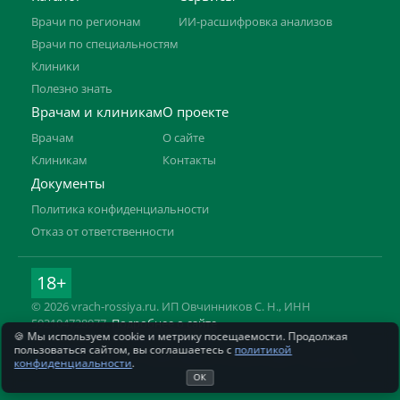
Врачи по регионам
ИИ-расшифровка анализов
Врачи по специальностям
Клиники
Полезно знать
Врачам и клиникам
О проекте
Врачам
О сайте
Клиникам
Контакты
Документы
Политика конфиденциальности
Отказ от ответственности
18+
© 2026 vrach-rossiya.ru. ИП Овчинников С. Н., ИНН
592104728977.
Подробнее о сайте
🍪 Мы используем cookie и метрику посещаемости. Продолжая
Информация на сайте не заменяет приём врача. Имеются
пользоваться сайтом, вы соглашаетесь с
политикой
противопоказания, необходима консультация специалиста.
конфиденциальности
.
ОК