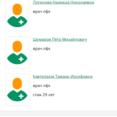
Логинова Надежда Николаевна
врач лфк
Шумаров Пётр Михайлович
врач лфк
Кавтеладзе Тамари Иосифовна
врач лфк
стаж 29 лет