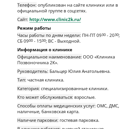
Телефон:
опубликован на сайте клиники или в
официальной группе в соцсетях.
Сайт:
http://www.clinic2k.ru/
Режим работы
Часы работы по дням недели:
ПН-ПТ 09
30
- 20
30
;
СБ 09
00
- 15
00
; ВС - Выходной.
Информация о клинике
Официальное наименование:
ООО «Клиника
Позвоночника 2К».
Руководитель:
Бальцер Юлия Анатольевна.
Тип:
частная клиника.
Категория:
специализированные клиники.
Кто может обслуживаться:
взрослые.
Способы оплаты медицинских услуг:
ОМС, ДМС,
наличные, банковская карта.
Наличие парковки:
гостевая парковка.
В клинике работает:
дневной стационар.