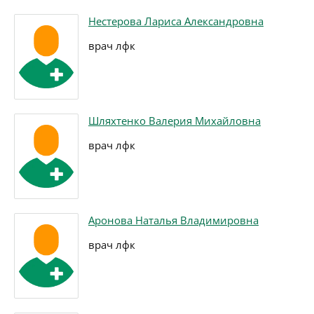
Нестерова Лариса Александровна
врач лфк
Шляхтенко Валерия Михайловна
врач лфк
Аронова Наталья Владимировна
врач лфк