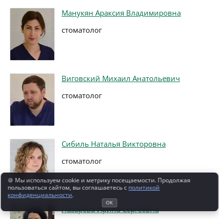
Манукян Араксия Владимировна
стоматолог
Виговский Михаил Анатольевич
стоматолог
Сибиль Наталья Викторовна
стоматолог
🍪 Мы используем cookie и метрику посещаемости. Продолжая
пользоваться сайтом, вы соглашаетесь с
политикой
конфиденциальности
.
ОК
Лазарева Ирина Сергеевна