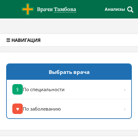
Версия для слабовидящих
Врачи
Тамбова
Анализы
☰ НАВИГАЦИЯ
Выбрать врача
⚕
По специальности
›
♥
По заболеванию
›