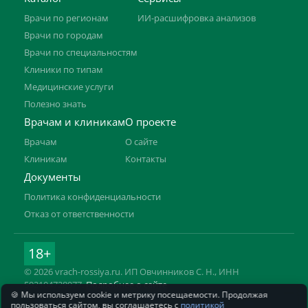
Врачи по регионам
ИИ-расшифровка анализов
Врачи по городам
Врачи по специальностям
Клиники по типам
Медицинские услуги
Полезно знать
Врачам и клиникам
О проекте
Врачам
О сайте
Клиникам
Контакты
Документы
Политика конфиденциальности
Отказ от ответственности
18+
© 2026 vrach-rossiya.ru. ИП Овчинников С. Н., ИНН
592104728977.
Подробнее о сайте
🍪 Мы используем cookie и метрику посещаемости. Продолжая
Информация на сайте не заменяет приём врача. Имеются
пользоваться сайтом, вы соглашаетесь с
политикой