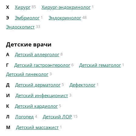
Х
Хирург
85
Хирург-эндокринолог
1
Э
Эмбриолог
1
Эндокринолог
48
Эндоскопист
33
Детские врачи
А
Детский аллерголог
8
Г
Детский гастроэнтеролог
6
Детский гематолог
1
Детский гинеколог
3
Д
Детский дерматолог
5
Дефектолог
1
И
Детский инфекционист
3
К
Детский кардиолог
5
Л
Логопед
4
Детский ЛОР
15
М
Детский массажист
1