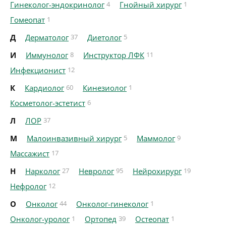
Гинеколог-эндокринолог
4
Гнойный хирург
1
Гомеопат
1
Д
Дерматолог
37
Диетолог
5
И
Иммунолог
8
Инструктор ЛФК
11
Инфекционист
12
К
Кардиолог
60
Кинезиолог
1
Косметолог-эстетист
6
Л
ЛОР
37
М
Малоинвазивный хирург
5
Маммолог
9
Массажист
17
Н
Нарколог
27
Невролог
95
Нейрохирург
19
Нефролог
12
О
Онколог
44
Онколог-гинеколог
1
Онколог-уролог
1
Ортопед
39
Остеопат
1