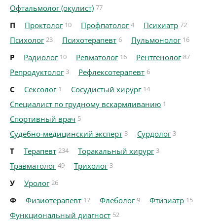
Офтальмолог (окулист)
77
П
Проктолог
10
Профпатолог
4
Психиатр
72
Психолог
23
Психотерапевт
6
Пульмонолог
16
Р
Радиолог
10
Ревматолог
16
Рентгенолог
87
Репродуктолог
3
Рефлексотерапевт
6
С
Сексолог
1
Сосудистый хирург
14
Специалист по грудному вскармливанию
1
Спортивный врач
5
Судебно-медицинский эксперт
3
Сурдолог
3
Т
Терапевт
234
Торакальный хирург
3
Травматолог
49
Трихолог
3
У
Уролог
26
Ф
Физиотерапевт
17
Флеболог
9
Фтизиатр
15
Функциональный диагност
52