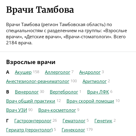
Врачи Тамбова
Врачи Тамбова (регион Тамбовская область) по
специальностям с разделением на группы: «Взрослые
врачи», «Детские врачи», «Врачи-стоматологи». Всего
2184 врача.
Взрослые врачи
А
Акушер
158
Аллерголог
7
Андролог
3
Анестезиолог-реаниматолог
100
Аритмолог
2
В
Венеролог
30
Вертебролог
1
Врач ЛФК
6
Врач общей практики
12
Врач скорой помощи
10
Врач УЗИ
90
Врач-косметолог
9
Г
Гастроэнтеролог
26
Гематолог
5
Генетик
2
Гериатр (геронтолог)
5
Гинеколог
179