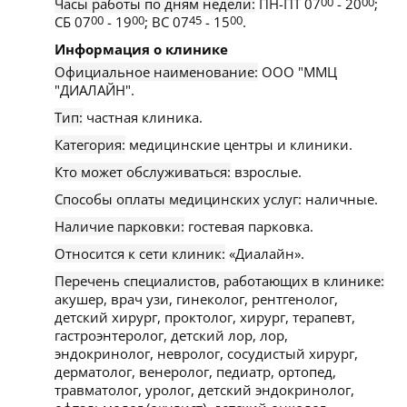
Часы работы по дням недели:
ПН-ПТ 07
00
- 20
00
;
СБ 07
00
- 19
00
; ВС 07
45
- 15
00
.
Информация о клинике
Официальное наименование:
ООО "ММЦ
"ДИАЛАЙН".
Тип:
частная клиника.
Категория:
медицинские центры и клиники.
Кто может обслуживаться:
взрослые.
Способы оплаты медицинских услуг:
наличные.
Наличие парковки:
гостевая парковка.
Относится к сети клиник:
«Диалайн».
Перечень специалистов, работающих в клинике:
акушер, врач узи, гинеколог, рентгенолог,
детский хирург, проктолог, хирург, терапевт,
гастроэнтеролог, детский лор, лор,
эндокринолог, невролог, сосудистый хирург,
дерматолог, венеролог, педиатр, ортопед,
травматолог, уролог, детский эндокринолог,