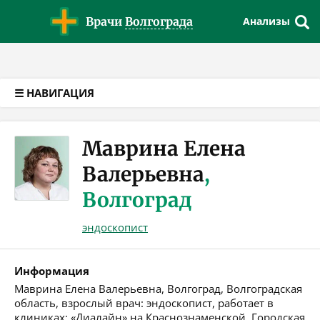
Версия для слабовидящих
Врачи
Волгограда
Анализы
☰ НАВИГАЦИЯ
Маврина Елена
Валерьевна
,
Волгоград
эндоскопист
Информация
Маврина Елена Валерьевна, Волгоград, Волгоградская
область, взрослый врач: эндоскопист, работает в
клиниках: «Диалайн» на Краснознаменской, Городская