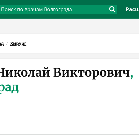
Расш
ад
Хирург
Николай Викторович
,
рад