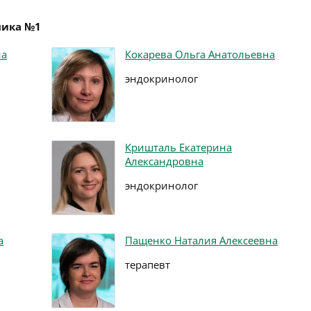
ника №1
на
Кокарева Ольга Анатольевна
эндокринолог
Кришталь Екатерина
Александровна
эндокринолог
а
Пащенко Наталия Алексеевна
терапевт