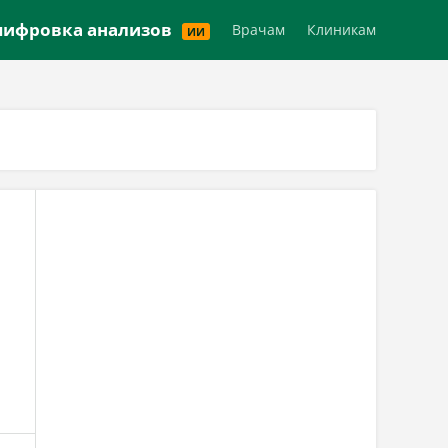
Версия для слабовидящих
ифровка анализов
Врачам
Клиникам
ИИ