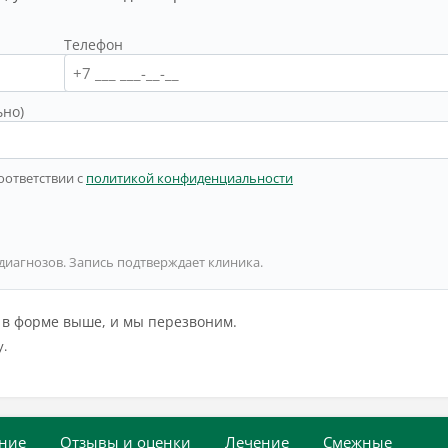
Телефон
ьно)
оответствии с
политикой конфиденциальности
 диагнозов. Запись подтверждает клиника.
й в форме выше, и мы перезвоним.
у.
ние
Отзывы и оценки
Лечение
Смежные