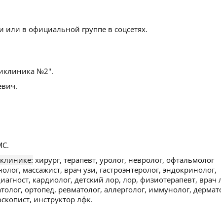
 или в официальной группе в соцсетях.
иклиника №2".
евич.
С.
 клинике:
хирург, терапевт, уролог, невролог, офтальмолог
нолог, массажист, врач узи, гастроэнтеролог, эндокринолог,
агност, кардиолог, детский лор, лор, физиотерапевт, врач 
олог, ортопед, ревматолог, аллерголог, иммунолог, дермат
скопист, инструктор лфк.