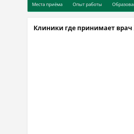
Места приёма
Опыт работы
Образова
Клиники где принимает врач