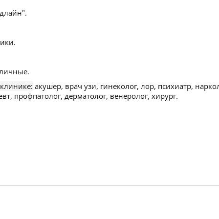
длайн".
ики.
личные.
 клинике:
акушер, врач узи, гинеколог, лор, психиатр, нарко
евт, профпатолог, дерматолог, венеролог, хирург.