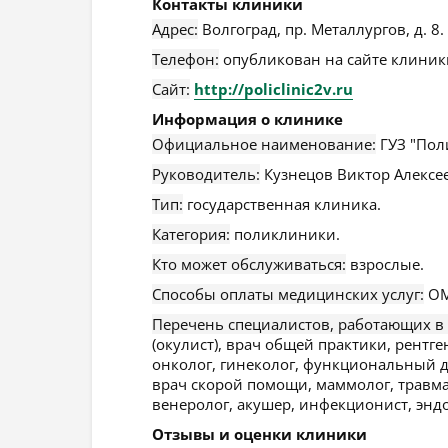
Контакты клиники
Адрес:
Волгоград
,
пр. Металлургов, д. 8
.
Телефон:
опубликован на сайте клиники
Сайт:
http://policlinic2v.ru
Информация о клинике
Официальное наименование:
ГУЗ "Пол
Руководитель:
Кузнецов Виктор Алексе
Тип:
государственная клиника.
Категория:
поликлиники.
Кто может обслуживаться:
взрослые.
Способы оплаты медицинских услуг:
ОМ
Перечень специалистов, работающих в
(окулист), врач общей практики, рентге
онколог, гинеколог, функциональный ди
врач скорой помощи, маммолог, травмат
венеролог, акушер, инфекционист, эндо
Отзывы и оценки клиники