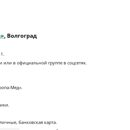
а»
, Волгоград
41
.
 или в официальной группе в соцсетях.
опа-Мед».
ики.
личные, банковская карта.