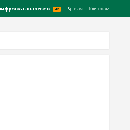
Версия для слабовидящих
ифровка анализов
Врачам
Клиникам
ИИ