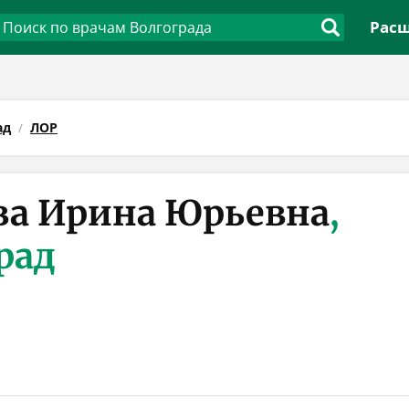
Расш
ад
ЛОР
а Ирина Юрьевна
,
рад