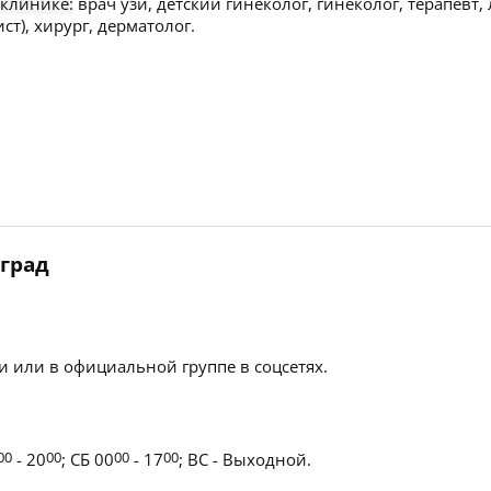
 клинике:
врач узи, детский гинеколог, гинеколог, терапевт, 
ст), хирург, дерматолог.
оград
 или в официальной группе в соцсетях.
00
- 20
00
; СБ 00
00
- 17
00
; ВС - Выходной.