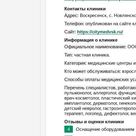
Контакты клиники
Адрес:
Воскресенск
,
с. Новлянско
Телефон:
опубликован на сайте к
Сайт:
https://citymedvsk.ru/
Информация о клинике
Официальное наименование:
ООО
Тип:
частная клиника.
Категория:
медицинские центры и 
Кто может обслуживаться:
взросл
Способы оплаты медицинских усл
Перечень специалистов, работаю
пульмонолог, аллерголог, функцио
врач-косметолог, пластический хи
имплантолог, дерматолог, гинеколо
детский невролог, гастроэнтеролог
терапевт, логопед, дефектолог, ве
Отзывы и оценки клиники
4
Оснащение оборудованием