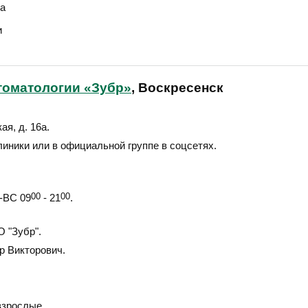
а
и
томатологии «Зубр»
, Воскресенск
ая, д. 16а
.
линики или в официальной группе в соцсетях.
ВС 09
00
- 21
00
.
 "Зубр".
р Викторович.
взрослые.