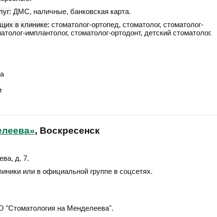
уг:
ДМС, наличные, банковская карта.
щих в клинике:
стоматолог-ортопед, стоматолог, стоматолог-
оматолог-имплантолог, стоматолог-ортодонт, детский стоматолог.
а
и
елеева»
, Воскресенск
ва, д. 7
.
линики или в официальной группе в соцсетях.
 "Стоматология на Менделеева".