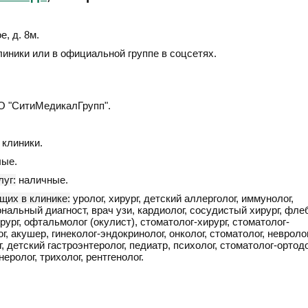
е, д. 8м
.
линики или в официальной группе в соцсетях.
 "СитиМедикалГрупп".
клиники.
ые.
уг:
наличные.
щих в клинике:
уролог, хирург, детский аллерголог, иммунолог,
нальный диагност, врач узи, кардиолог, сосудистый хирург, флеб
рург, офтальмолог (окулист), стоматолог-хирург, стоматолог-
г, акушер, гинеколог-эндокринолог, онколог, стоматолог, невролог
, детский гастроэнтеролог, педиатр, психолог, стоматолог-ортодо
неролог, трихолог, рентгенолог.