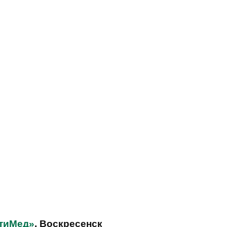
итиМед»
, Воскресенск