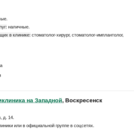
ые.
уг:
наличные.
щих в клинике:
стоматолог-хирург, стоматолог-имплантолог,
а
и
иклиника на Западной
, Воскресенск
, д. 14
.
линики или в официальной группе в соцсетях.