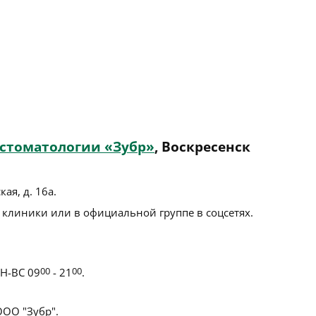
стоматологии «Зубр»
, Воскресенск
кая, д. 16а
.
 клиники или в официальной группе в соцсетях.
Н-ВС 09
00
- 21
00
.
ОО "Зубр".