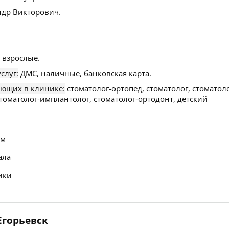
др Викторович.
 взрослые.
слуг:
ДМС, наличные, банковская карта.
ающих в клинике:
стоматолог-ортопед, стоматолог, стоматоло
стоматолог-имплантолог, стоматолог-ортодонт, детский
ем
ала
ики
 Егорьевск