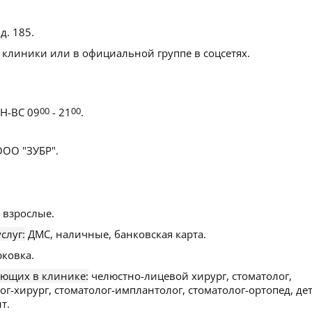
 д. 185
.
 клиники или в официальной группе в соцсетях.
Н-ВС 09
00
- 21
00
.
ОО "ЗУБР".
 взрослые.
слуг:
ДМС, наличные, банковская карта.
рковка.
ающих в клинике:
челюстно-лицевой хирург, стоматолог,
ог-хирург, стоматолог-имплантолог, стоматолог-ортопед, де
т.