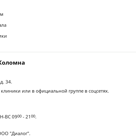
ем
ала
ики
 Коломна
 д. 34
.
 клиники или в официальной группе в соцсетях.
Н-ВС 09
00
- 21
00
.
ОО "Диалог".