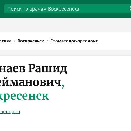
осква
Воскресенск
Стоматолог-ортодонт
наев Рашид
ейманович
,
кресенск
-ортодонт