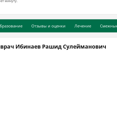
ёт минуту.
бразование
Отзывы и оценки
Лечение
Смежны
 врач Ибинаев Рашид Сулейманович